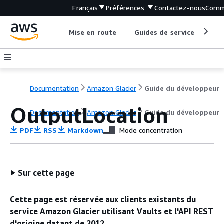
Français
Préférences
Contactez-nous
Comm
Mise en route
Guides de service
Out
Documentation
Amazon Glacier
Guide du développeur
OutputLocation
Documentation
Amazon Glacier
Guide du développeur
PDF
RSS
Markdown
Mode concentration
Sur cette page
Cette page est réservée aux clients existants du
service Amazon Glacier utilisant Vaults et l'API REST
d'origine datant de 2012.