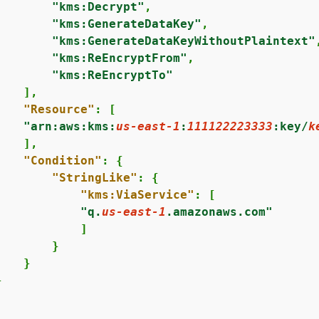
"kms:Decrypt"
,

"kms:GenerateDataKey"
,

"kms:GenerateDataKeyWithoutPlaintext"
,
"kms:ReEncryptFrom"
,

"kms:ReEncryptTo"
   ],

"Resource"
: [

"arn:aws:kms:
us-east-1
:
111122223333
:key/
k
   ],

"Condition"
: 
{
"StringLike"
: 
{
"kms:ViaService"
: [

"q.
us-east-1
.amazonaws.com"
           ]

       }

   }


