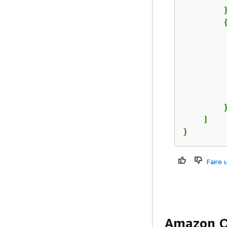
        }
         
        }
    ]

}
Faire
Amazon Q 