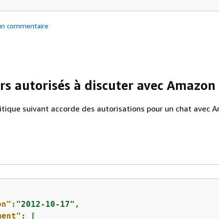
 un commentaire
urs autorisés à discuter avec Amazon
itique suivant accorde des autorisations pour un chat avec
on"
:
"2012-10-17"
,

ment"
: [
