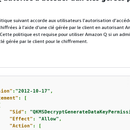
itique suivant accorde aux utilisateurs l’autorisation d’accéd
hiffrées à l’aide d’une clé gérée par le client en autorisant 
. Cette politique est requise pour utiliser Amazon Q si un adm
lé gérée par le client pour le chiffrement.
sion"
:
"2012-10-17"
,

tement"
: [

{
"Sid"
: 
"QKMSDecryptGenerateDataKeyPermiss
"Effect"
: 
"Allow"
,

"Action"
: [
