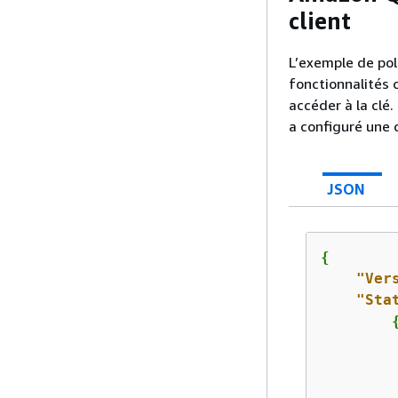
client
L’exemple de pol
fonctionnalités c
accéder à la clé
a configuré une c
JSON
{
"Ver
"Sta