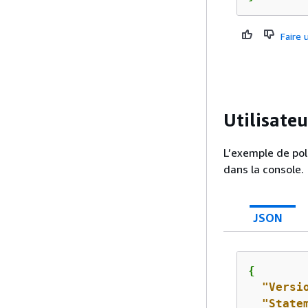
Faire
Utilisate
L’exemple de pol
dans la console.
JSON
{
"Versi
"State