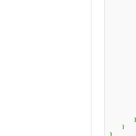
         
         
         
         
         
        }
    ]

}