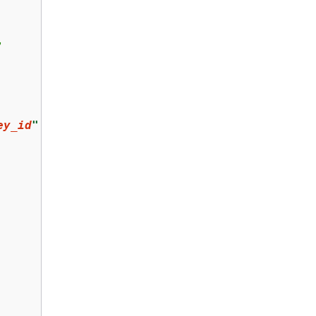


ey_id
"