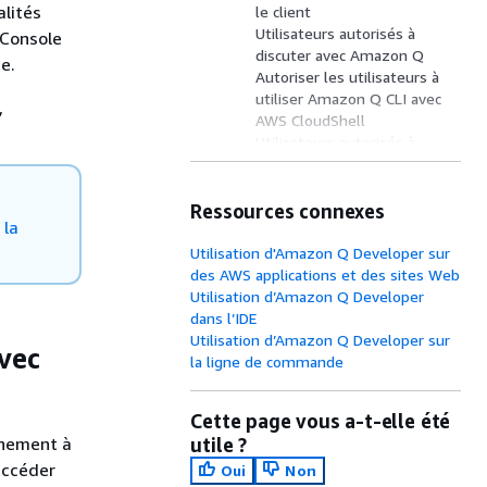
alités
le client
Utilisateurs autorisés à
 Console
discuter avec Amazon Q
e.
Autoriser les utilisateurs à
utiliser Amazon Q CLI avec
,
AWS CloudShell
Utilisateurs autorisés à
exécuter des
transformations sur la ligne
de commande
Ressources connexes
 la
Autorisateurs autorisés à
diagnostiquer les erreurs de
Utilisation d'Amazon Q Developer sur
console avec Amazon Q
des AWS applications et des sites Web
Utilisateurs autorisés à
Utilisation d’Amazon Q Developer
générer du code à partir de
dans l’IDE
commandes d’interface de
Utilisation d’Amazon Q Developer sur
vec
ligne de commande avec
la ligne de commande
Amazon Q
Permettre aux utilisateurs
Cette page vous a-t-elle été
de discuter des ressources
nnement à
utile ?
avec Amazon Q
accéder
Amazon Q autorisé à
Oui
Non