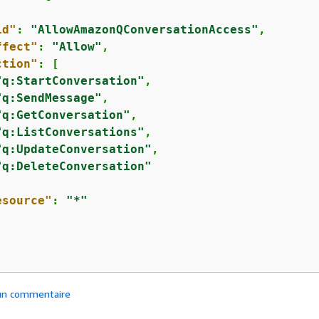
id"
: 
"AllowAmazonQConversationAccess"
,

ffect"
: 
"Allow"
,

ction"
: [

"q:StartConversation"
,

"q:SendMessage"
,

"q:GetConversation"
,

"q:ListConversations"
,

"q:UpdateConversation"
,

"q:DeleteConversation"
esource"
: 
"*"
 un commentaire