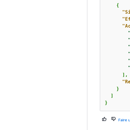
{
"S
"E
"A
      ],

"R
    }

  ]

}
Faire