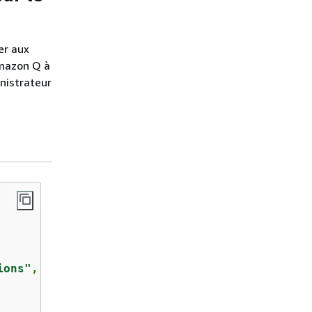
er aux
Amazon Q à
inistrateur
ions"
,
