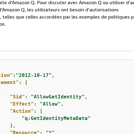
tuite d’Amazon Q. Pour discuter avec Amazon Q ou utiliser d’a
d’Amazon Q, les utilisateurs ont besoin d’autorisations
 telles que celles accordées par les exemples de politiques 
on.
sion"
:
"2012-10-17"
,

tement"
: [

{
"Sid"
: 
"AllowGetIdentity"
,

"Effect"
: 
"Allow"
,

"Action"
: [

"q:GetIdentityMetaData"
   ],

"Resource"
: 
"*"