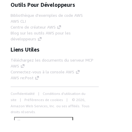
Outils Pour Développeurs
Bibliothèque d'exemples de code AWS
AWS CLI
Centre de créateur AWS
Blog sur les outils AWS pour les
développeurs
Liens Utiles
Téléchargez les documents du serveur MCP
AWS
Connectez-vous à la console AWS
AWS re:Post
Confidentialité
Conditions d'utilisation du
site
Préférences de cookies
© 2026,
Amazon Web Services, Inc. ou ses affiliés. Tous
droits réservés.
Français