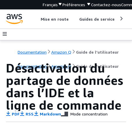
Français
Préférences
Contactez-nous
Comm
Mise en route
Guides de service
Out
Documentation
Amazon Q
Guide de l’utilisateur
Désactivation du
Documentation
Amazon Q
Guide de l’utilisateur
partage de données
dans l’IDE et la
ligne de commande
PDF
RSS
Markdown
Mode concentration