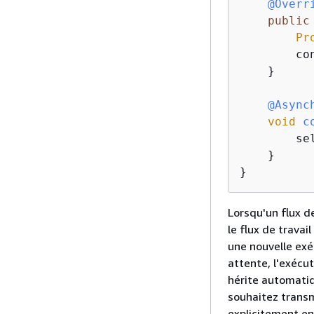
@Overr
public
Pr
        co
    }

@Async
void
c
        se
    }

}
Lorsqu'un flux d
le flux de trava
une nouvelle exé
attente, l'exécut
hérite automatiq
souhaitez transm
explicitement en