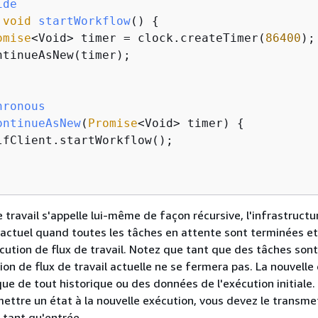
ide
void
startWorkflow
(
)
{
omise
<Void> timer = clock.createTimer(
86400
);

ntinueAsNew(timer);

hronous
ontinueAsNew
(
Promise
<Void> timer
)
{
lfClient.startWorkflow();

e travail s'appelle lui-même de façon récursive, l'infrastruct
il actuel quand toutes les tâches en attente sont terminées 
cution de flux de travail. Notez que tant que des tâches sont
ion de flux de travail actuelle ne se fermera pas. La nouvelle
ue de tout historique ou des données de l'exécution initiale. 
ettre un état à la nouvelle exécution, vous devez le transme
 tant qu'entrée.