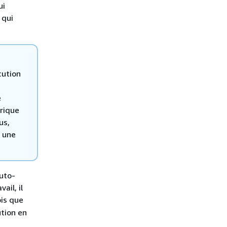
ui
 qui
cution
e
orique
us,
r une
auto-
ail, il
ois que
ution en