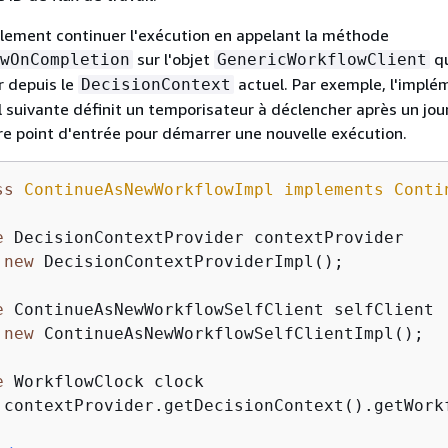
lement continuer l'exécution en appelant la méthode
sur l'objet
qu
wOnCompletion
GenericWorkflowClient
r depuis le
actuel. Par exemple, l'implé
DecisionContext
il suivante définit un temporisateur à déclencher après un jou
re point d'entrée pour démarrer une nouvelle exécution.
ss
ContinueAsNewWorkflowImpl
implements
Conti
e
 DecisionContextProvider contextProvider

 
new
 DecisionContextProviderImpl();

e
 ContinueAsNewWorkflowSelfClient selfClient

 
new
 ContinueAsNewWorkflowSelfClientImpl();

e
 WorkflowClock clock

 contextProvider.getDecisionContext().getWorkf