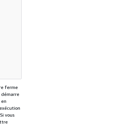
ure ferme
et démarre
 en
 exécution
Si vous
ttre