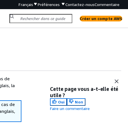
Français
Préférences
Contactez-nous
Commentaire
Créer un compte AWS
as de
lais, la
Cette page vous a-t-elle été
utile ?
Oui
Non
 cas de
Faire un commentaire
anglais,