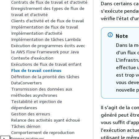
Contrats de flux de travail et d'activité
Dans certains cas
Enregistrement des types de flux de
s'exécute pendan
travail et d'activité
vérifie l'état d'
Clients d'activité et de flux de travail
Implémentation de flux de travail
Implémentation d'activité
Note
Implémentation de tâches Lambda
Dans la m
Exécution de programmes écrits avec
le AWS Flow Framework pour Java
d'un flux 
Contexte d'exécution
L'infrast
Exécutions de flux de travail enfant
effectue u
Flux de travail continus
est trop v
Définition de la priorité des tâches
vous deve
DataConverters
Transmission des données aux
nouvelle p
méthodes asynchrones
Testabilité et injection de
Il s'agit de la c
dépendances
Gestion des erreurs
généré peut être 
Relance des activités ayant échoué
vous suffit d'ap
Tâches démon
l'exécution actu
Comportement de reproduction
utilisant le même
Bonnes pratiques