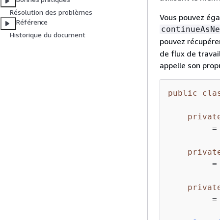
Résolution des problèmes
Vous pouvez éga
Référence
continueAsNe
Historique du document
pouvez récupére
de flux de trava
appelle son prop
public
cla
privat
         =
privat
         =
privat
         =