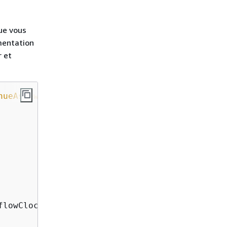
e vous
mentation
r et
nueAsNewWorkflow
{
lowClock();
