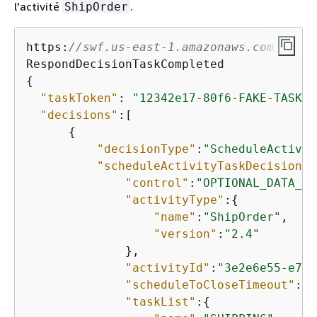
l'activité
.
ShipOrder
https:
//swf.us-east-1.amazonaws.com
{
"taskToken"
: 
"12342e17-80f6-FAKE-TASK-T
"decisions"
:[

{
"decisionType"
:
"ScheduleActivit
"scheduleActivityTaskDecisionAt
"control"
:
"OPTIONAL_DATA_FO
"activityType"
:
{
"name"
:
"ShipOrder"
,

"version"
:
"2.4"
              },

"activityId"
:
"3e2e6e55-e7c4
"scheduleToCloseTimeout"
:
"3
"taskList"
:
{