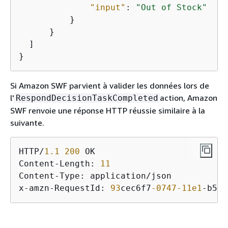
"input"
: 
"Out of Stock"
          }

      }

  ]

}
Si Amazon SWF parvient à valider les données lors de
l'
action, Amazon
RespondDecisionTaskCompleted
SWF renvoie une réponse HTTP réussie similaire à la
suivante.
HTTP/
1.1
200
 OK

Content-Length: 
11
Content-Type: application/json

x-amzn-RequestId: 
93
cec6f7
-0747
-11e1
-b533