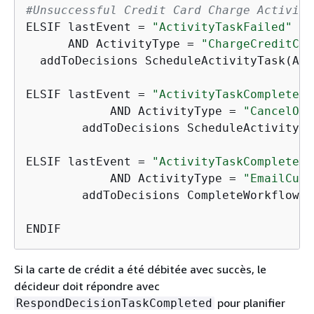
#Unsuccessful Credit Card Charge Activiti
ELSIF lastEvent = 
"ActivityTaskFailed"
      AND ActivityType = 
"ChargeCreditCar
  addToDecisions ScheduleActivityTask(Act
ELSIF lastEvent = 
"ActivityTaskCompleted"
	    AND ActivityType = 
"CancelOrd
	addToDecisions ScheduleActivityT
ELSIF lastEvent = 
"ActivityTaskCompleted"
	    AND ActivityType = 
"EmailCust
	addToDecisions CompleteWorkflowExecution

ENDIF
Si la carte de crédit a été débitée avec succès, le
décideur doit répondre avec
pour planifier
RespondDecisionTaskCompleted