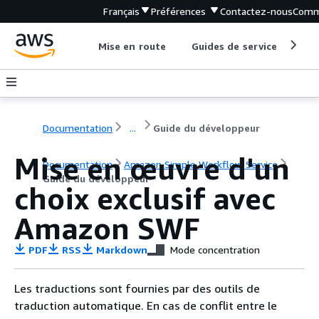
Français
Préférences
Contactez-nous
Comm
Mise en route
Guides de service
Out
Documentation
...
Guide du développeur
Mise en œuvre d'un
Documentation
Amazon Simple Workflow Service
Guide du développeur
choix exclusif avec
Amazon SWF
PDF
RSS
Markdown
Mode concentration
Les traductions sont fournies par des outils de
traduction automatique. En cas de conflit entre le