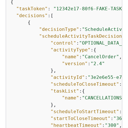
{
"taskToken"
: 
"12342e17-80f6-FAKE-TASK-T
"decisions"
:[

{
"decisionType"
:
"ScheduleActivit
"scheduleActivityTaskDecisionAt
"control"
:
"OPTIONAL_DATA_FO
"activityType"
:
{
"name"
:
"CancelOrder"
,

"version"
:
"2.4"
              },

"activityId"
:
"3e2e6e55-e7c4
"scheduleToCloseTimeout"
:
"3
"taskList"
:
{
"name"
:
"CANCELLATIONS"
              },

"scheduleToStartTimeout"
:
"6
"startToCloseTimeout"
:
"3600
"heartbeatTimeout"
:
"300"
,
