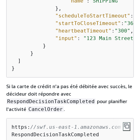
"name"
:
"SHIPPING"
              },

"scheduleToStartTimeout"
:
"6
"startToCloseTimeout"
:
"3600
"heartbeatTimeout"
:
"300"
,

"input"
: 
"123 Main Street, 
          }

      }

  ]

}
Si la carte de crédit n'a pas été débitée avec succès, le
décideur doit répondre avec
pour planifier
RespondDecisionTaskCompleted
l'activité
.
CancelOrder
https:
//swf.us-east-1.amazonaws.com