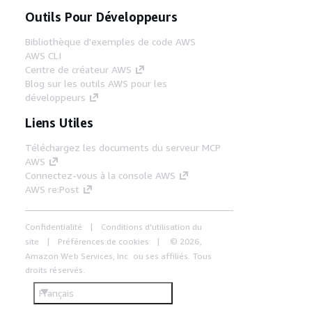
Outils Pour Développeurs
Bibliothèque d'exemples de code AWS
AWS CLI
Centre de créateur AWS
Blog sur les outils AWS pour les
développeurs
Liens Utiles
Téléchargez les documents du serveur MCP
AWS
Connectez-vous à la console AWS
AWS re:Post
Confidentialité
Conditions d'utilisation du
site
Préférences de cookies
© 2026,
Amazon Web Services, Inc. ou ses affiliés. Tous
droits réservés.
Français