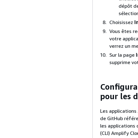
dépôt de
sélectio
Choisissez
I
Vous êtes re
votre applica
verrez un me
Sur la page
supprime vot
Configura
pour les 
Les application
de GitHub référe
les applications
(CLI) Amplify C