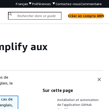
Français
Préférences
Contactez-nous
Commentaire
Créer un compte AWS
mplify aux
as de
lais, la
Sur cette page
 cas de
Installation et autorisation
anglais,
de l'application GitHub