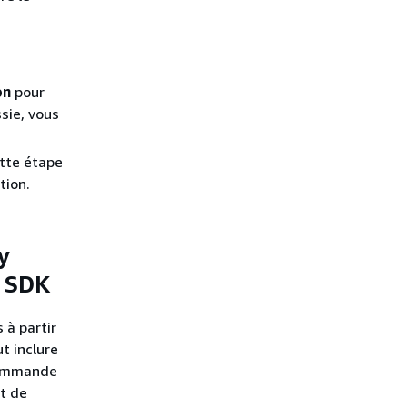
s
on
pour
ssie, vous
ette étape
tion.
y
t SDK
 à partir
t inclure
 commande
t de