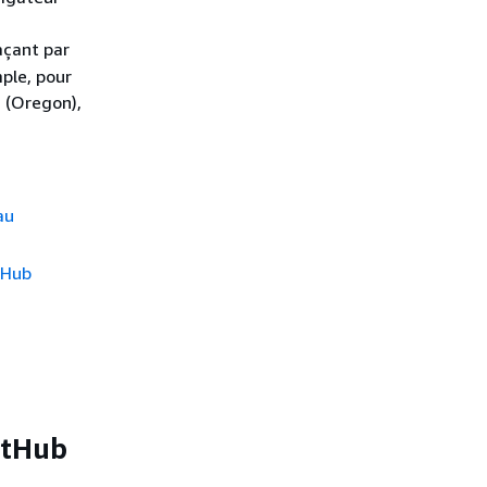
çant par
mple, pour
s (Oregon),
au
tHub
GitHub