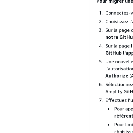
Pour migrer une
Connectez-v
Choisissez l
Sur la page 
notre GitHu
Sur la page
GitHub l'ap
Une nouvell
l'autorisati
Authorize
(A
Sélectionnez
Amplify GitH
Effectuez l’
Pour appl
référent
Pour lim
choisis