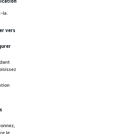
lication
-la.
er vers
gurer
ndant
oisissez
ation
s
tionnez,
re le