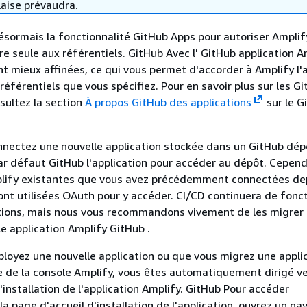
laise prévaudra.
désormais la fonctionnalité GitHub Apps pour autoriser Amplif
e seule aux référentiels. GitHub Avec l' GitHub application Am
nt mieux affinées, ce qui vous permet d'accorder à Amplify l'
éférentiels que vous spécifiez. Pour en savoir plus sur les G
nsultez la section
À propos GitHub des applications
sur le G
nectez une nouvelle application stockée dans un GitHub dép
par défaut GitHub l'application pour accéder au dépôt. Cepend
plify existantes que vous avez précédemment connectées de
nt utilisées OAuth pour y accéder. CI/CD continuera de fonc
ations, mais nous vous recommandons vivement de les migrer
lle application Amplify GitHub .
loyez une nouvelle application ou que vous migrez une appli
de de la console Amplify, vous êtes automatiquement dirigé v
installation de l'application Amplify. GitHub Pour accéder
a page d'accueil d'installation de l'application, ouvrez un na