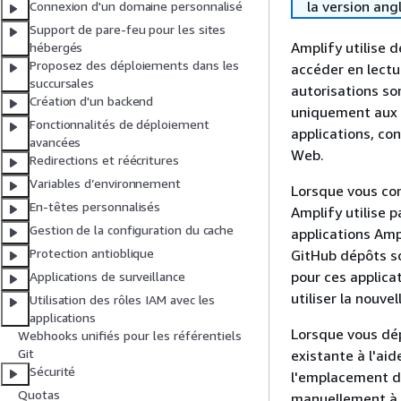
la version ang
Connexion d'un domaine personnalisé
Support de pare-feu pour les sites
Amplify utilise 
hébergés
Proposez des déploiements dans les
accéder en lectur
succursales
autorisations so
Création d'un backend
uniquement aux r
Fonctionnalités de déploiement
applications, co
avancées
Web.
Redirections et réécritures
Variables d’environnement
Lorsque vous con
En-têtes personnalisés
Amplify utilise 
Gestion de la configuration du cache
applications Am
Protection antioblique
GitHub dépôts so
pour ces applic
Applications de surveillance
utiliser la nouve
Utilisation des rôles IAM avec les
applications
Lorsque vous dép
Webhooks unifiés pour les référentiels
Git
existante à l'ai
Sécurité
l'emplacement d'
Quotas
manuellement à l