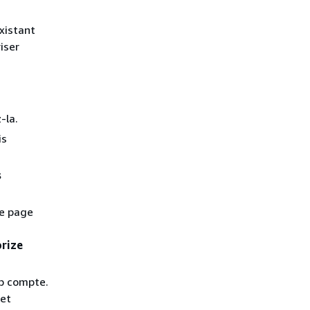
xistant
iser
-la.
is
s
le page
rize
ub compte.
 et