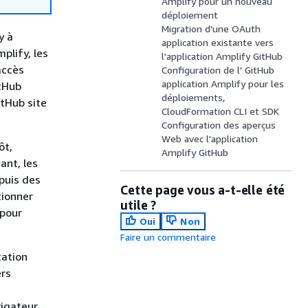
Amplify pour un nouveau
déploiement
Migration d'une OAuth
y à
application existante vers
plify, les
l'application Amplify GitHub
accès
Configuration de l' GitHub
application Amplify pour les
itHub
déploiements,
itHub site
CloudFormation CLI et SDK
Configuration des aperçus
Web avec l'application
ôt,
Amplify GitHub
ant, les
puis des
Cette page vous a-t-elle été
tionner
utile ?
 pour
Oui
Non
Faire un commentaire
cation
ers
vigateur