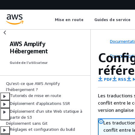
Mise en route
Guides de service
Documentati
AWS Amplify
Hébergement
Config
Documentati
Guide de l’utilisateur
référe
PDF
RSS
M
Qu'est-ce que AWS Amplify
l'hébergement ?
Les traductions 
Tutoriels de mise en route
conflit entre le 
Déploiement d'applications SSR
version anglaise
Déploiement d'un site Web statique à
partir de S3
Les traduction
Déploiement sans Git
Réglages et configuration du build
conflit entre 