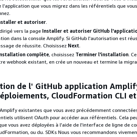
 l'application que vous migrez dans les référentiels que vou
nnez.
nstaller et autoriser
.
dirigé vers la page
Installer et autoriser GitHub l'applicati
tion dans la console Amplify. Si GitHub l'autorisation est réu
ssage de réussite. Choisissez
Next
.
Installation complète
, choisissez
Terminer l'installation
. C
re webhook existant, en crée un nouveau et termine la migra
tion de l' GitHub application Amplif
déploiements, CloudFormation CLI e
s Amplify existantes que vous avez précédemment connectées
ntiels utilisent OAuth pour accéder aux référentiels. Cela peu
 que vous avez déployées à l'aide de l'interface de ligne de
loudFormation, ou du. SDKs Nous vous recommandons vivemen