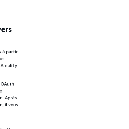
vers
 à partir
ous
 Amplify
e OAuth
e
on. Après
n, il vous