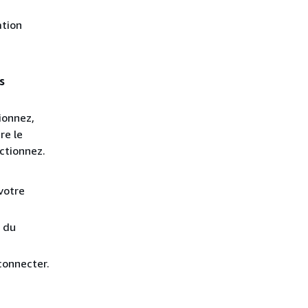
ation
s
tionnez,
re le
ctionnez.
votre
m du
connecter.