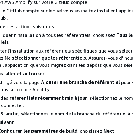
on AWS Amplify sur votre GitHub compte.
 le GitHub compte sur lequel vous souhaitez installer l'applic
ub .
une des actions suivantes :
iquer l'installation à tous les référentiels, choisissez
Tous le
iels
.
iter l'installation aux référentiels spécifiques que vous sélec
sez Ne
sélectionner que les référentiels
. Assurez-vous d'inclu
 l'application que vous migrez dans les dépôts que vous séle
nstaller et autoriser
.
dirigé vers la page
Ajouter une branche de référentiel
pour 
dans la console Amplify.
e des
référentiels récemment mis à jour
, sélectionnez le no
à connecter.
e
Branche
, sélectionnez le nom de la branche du référentiel à 
uivant
.
Configurer les paramètres de build
, choisissez
Next
.