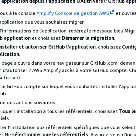
 application depuis l'application OAuth vers l' GitHub app
ous à la console
Amplify Console de gestion AWS
et ouvrez
'application que vous souhaitez migrer.
d'informations de l'application, repérez le message bleu
Migr
b application
et choisissez
Démarrer la migration
.
Installer et autoriser GitHub l'application
, choisissez
Confi
plication
.
e page s'ouvre dans votre navigateur sur GitHub .com, dema
on d'autoriser l' AWS Amplify accès à votre GitHub compte. Ch
utoriser).
 le GitHub compte sur lequel vous souhaitez installer l'applic
ub .
une des actions suivantes :
iquer l'installation à tous les référentiels, choisissez
Tous le
iels
.
iter l'installation aux référentiels spécifiques que vous sélec
sez Ne
sélectionner que les référentiels
. Assurez-vous d'inclu