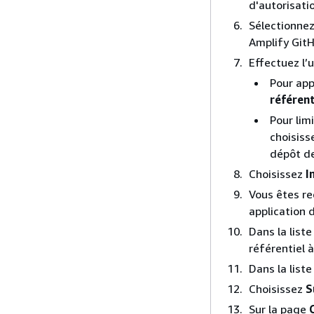
d'autorisati
Sélectionnez
Amplify GitH
Effectuez l’
Pour appl
référent
Pour lim
choisis
dépôt de
Choisissez
I
Vous êtes re
application 
Dans la list
référentiel 
Dans la list
Choisissez
S
Sur la page