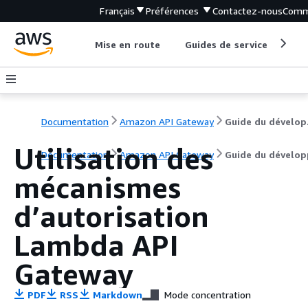
Français
Préférences
Contactez-nous
Comm
Mise en route
Guides de service
Out
Documentation
Amazon API Gateway
Gu
Utilisation des
Documentation
Amazon API Gateway
Guide du dévelop
mécanismes
d’autorisation
Lambda API
Gateway
PDF
RSS
Markdown
Mode concentration