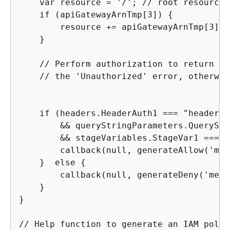
    var resource = '/'; // root resource

    if (apiGatewayArnTmp[3]) 
{
        resource += apiGatewayArnTmp[3];

    }

    // Perform authorization to return th
    // the 'Unauthorized' error, otherwise
    if (headers.HeaderAuth1 === "headerVa
        && queryStringParameters.QueryStr
        && stageVariables.StageVar1 === "
        callback(null, generateAllow('me'
    }  else 
{
        callback(null, generateDeny('me',
    }

}

// Help function to generate an IAM policy