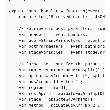
export const handler = function(event, co
    console.log('Received event:', JSON.s
    // Retrieve request parameters from t
    var headers = event.headers;

    var queryStringParameters = event.que
    var pathParameters = event.pathParame
    var stageVariables = event.stageVaria
    // Parse the input for the parameter 
    var tmp = event.methodArn.split(':');

    var apiGatewayArnTmp = tmp[5].split('/
    var awsAccountId = tmp[4];

    var region = tmp[3];

    var restApiId = apiGatewayArnTmp[0];

    var stage = apiGatewayArnTmp[1];

    var method = apiGatewayArnTmp[2];
