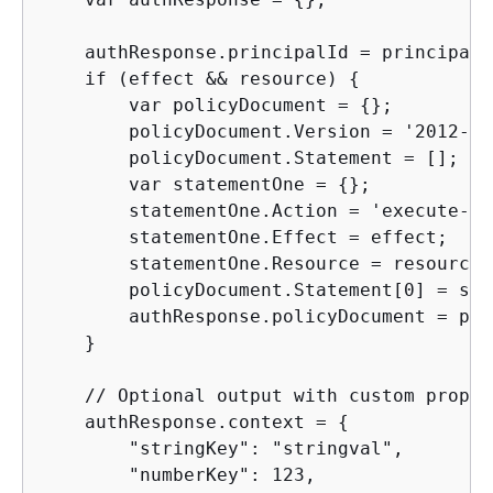
    authResponse.principalId = principalId
    if (effect && resource) 
{
        var policyDocument = 
{
};

        policyDocument.Version = '2012-10
        policyDocument.Statement = [];

        var statementOne = 
{
};

        statementOne.Action = 'execute-ap
        statementOne.Effect = effect;

        statementOne.Resource = resource;

        policyDocument.Statement[0] = sta
        authResponse.policyDocument = pol
    }

    // Optional output with custom proper
    authResponse.context = 
{
        "stringKey": "stringval",

        "numberKey": 123,
