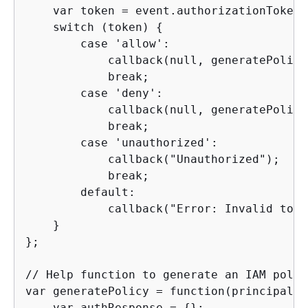
    var token = event.authorizationToken;

    switch (token) 
{
        case 'allow':

            callback(null, generatePolicy
            break;

        case 'deny':

            callback(null, generatePolicy
            break;

        case 'unauthorized':

            callback("Unauthorized");   /
            break;

        default:

            callback("Error: Invalid toke
    }

};

// Help function to generate an IAM policy
var generatePolicy = function(principalId
    var authResponse = 
{
};
