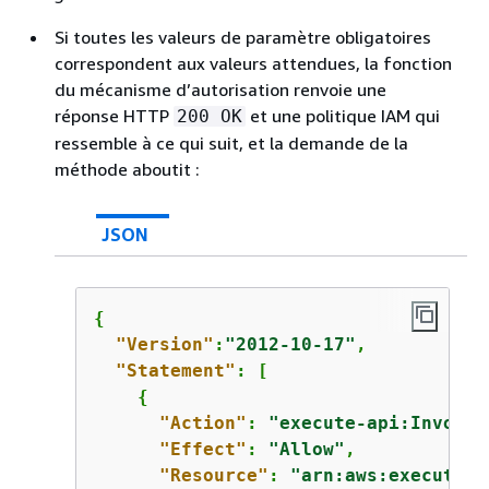
Si toutes les valeurs de paramètre obligatoires
correspondent aux valeurs attendues, la fonction
du mécanisme d’autorisation renvoie une
réponse HTTP
et une politique IAM qui
200 OK
ressemble à ce qui suit, et la demande de la
méthode aboutit :
JSON
{
"Version"
:
"2012-10-17"
,

"Statement"
: [

{
"Action"
: 
"execute-api:Invoke"
"Effect"
: 
"Allow"
,

"Resource"
: 
"arn:aws:execute-a