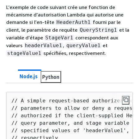
L’exemple de code suivant crée une fonction de
mécanisme d’autorisation Lambda qui autorise une
demande si l’en-tête
fourni par le
HeaderAuth1
client, le paramètre de requête
et la
QueryString1
variable d’étape
correspondent aux
StageVar1
valeurs
,
et
headerValue1
queryValue1
spécifiées, respectivement.
stageValue1
Node.js
Python
// A simple request-based authorizer exam
// parameters to allow or deny a request.
// authorized if the client-supplied Head
// query parameter, and stage variable of
// specified values of 'headerValue1', 'q
// respectively.
