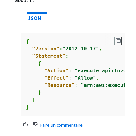
JSON
{
"Version"
:
"2012-10-17"
,

"Statement"
: [

{
"Action"
: 
"execute-api:Invoke"
"Effect"
: 
"Allow"
,

"Resource"
: 
"arn:aws:execute-a
    }

  ]

}
Faire un commentaire