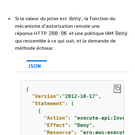
Si la valeur du jeton est
, la fonction du
deny
mécanisme d’autorisation renvoie une
réponse HTTP
et une politique IAM
200 OK
Deny
qui ressemble à ce qui suit, et la demande de
méthode échoue :
JSON
{
"Version"
:
"2012-10-17"
,

"Statement"
: [

{
"Action"
: 
"execute-api:Invoke"
"Effect"
: 
"Deny"
,

"Resource"
: 
"arn:aws:execute-a