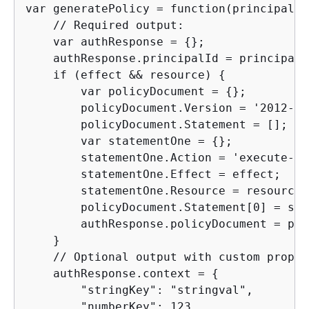
var generatePolicy = function(principalId
    // Required output:

    var authResponse = 
{
};

    authResponse.principalId = principalId
    if (effect && resource) 
{
        var policyDocument = 
{
};

        policyDocument.Version = '2012-10
        policyDocument.Statement = [];

        var statementOne = 
{
};

        statementOne.Action = 'execute-ap
        statementOne.Effect = effect;

        statementOne.Resource = resource;

        policyDocument.Statement[0] = sta
        authResponse.policyDocument = pol
    }

    // Optional output with custom proper
    authResponse.context = 
{
        "stringKey": "stringval",

        "numberKey": 123,
