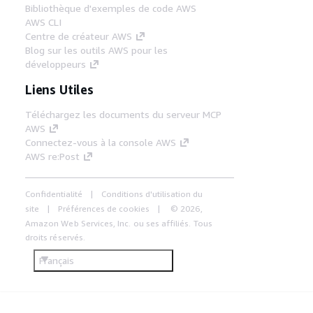
Bibliothèque d'exemples de code AWS
AWS CLI
Centre de créateur AWS
Blog sur les outils AWS pour les
développeurs
Liens Utiles
Téléchargez les documents du serveur MCP
AWS
Connectez-vous à la console AWS
AWS re:Post
Confidentialité
Conditions d'utilisation du
site
Préférences de cookies
© 2026,
Amazon Web Services, Inc. ou ses affiliés. Tous
droits réservés.
Français