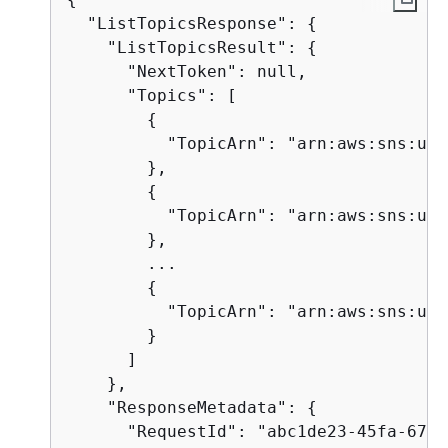
  "ListTopicsResponse": 
{
    "ListTopicsResult": 
{
      "NextToken": null,

      "Topics": [

{
          "TopicArn": "arn:aws:sns:us-
        },

{
          "TopicArn": "arn:aws:sns:us-
        },

        ...

{
          "TopicArn": "arn:aws:sns:us-
        }

      ]

    },

    "ResponseMetadata": 
{
      "RequestId": "abc1de23-45fa-6789