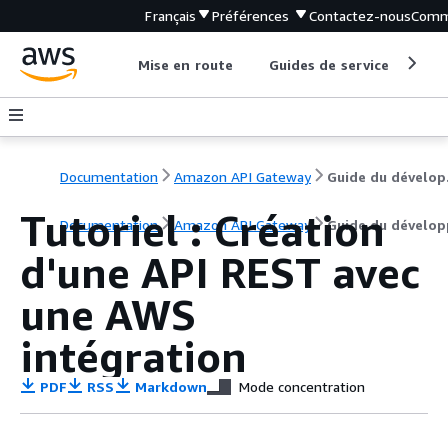
Français
Préférences
Contactez-nous
Comm
Mise en route
Guides de service
Out
Documentation
Amazon API Gateway
Gu
Tutoriel : Création
Documentation
Amazon API Gateway
Guide du dévelop
d'une API REST avec
une AWS
intégration
PDF
RSS
Markdown
Mode concentration