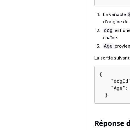
La variable
d’origine de
est une
dog
chaîne.
provien
Age
La sortie suivan
{
    "dogId"
    "Age": 
  }
Réponse d