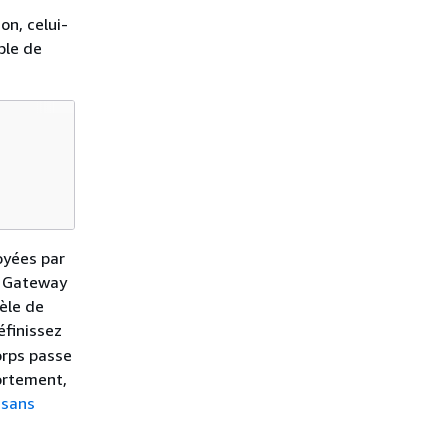
on, celui-
ple de
oyées par
I Gateway
èle de
éfinissez
orps passe
ortement,
 sans