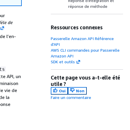
Réponse d’intégration et
réponse de méthode
our
èle de
Ressources connexes
de l’en-
Passerelle Amazon API Référence
d'API
AWS CLI commandes pour Passerelle
Amazon API
SDK et outils
ts
te API, un
Cette page vous a-t-elle été
rminaison
utile ?
de vie de
Oui
Non
de la
Faire un commentaire
ponse