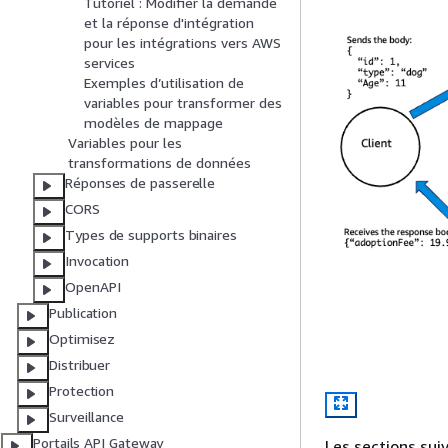
Tutoriel : Modifier la demande
et la réponse d'intégration
pour les intégrations vers AWS
services
Exemples d’utilisation de
variables pour transformer des
modèles de mappage
Variables pour les
transformations de données
Réponses de passerelle
CORS
Types de supports binaires
Invocation
OpenAPI
Publication
Optimisez
Distribuer
Protection
Surveillance
Portails API Gateway
Les sections sui