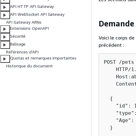
API HTTP API Gateway
API WebSocket API Gateway
Demande 
API Gateway ARNs
Extensions OpenAPI
Sécurité
Voici le corps 
Balisage
précédent :
Références d’API
Quotas et remarques importantes
POST /pets

Historique du document
    HTTP/1.
    Host:a
    Conten
{
    "id": 1
    "type":
    "Age": 