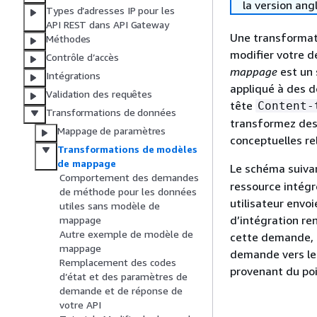
la version ang
Types d’adresses IP pour les
API REST dans API Gateway
Une transformat
Méthodes
modifier votre d
Contrôle d’accès
mappage
est un 
Intégrations
appliqué à des do
Validation des requêtes
tête
Content-
Transformations de données
transformez des
Mappage de paramètres
conceptuelles r
Transformations de modèles
de mappage
Le schéma suiva
Comportement des demandes
ressource intégr
de méthode pour les données
utilisateur envo
utiles sans modèle de
d’intégration ren
mappage
Autre exemple de modèle de
cette demande, l
mappage
demande vers le 
Remplacement des codes
provenant du poi
d’état et des paramètres de
demande et de réponse de
votre API