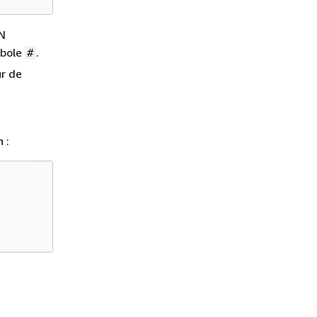
ON
mbole
.
#
ur de
 :