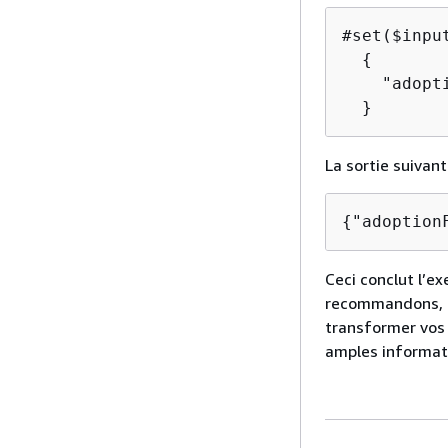
#set($inpu
{
    "adopt
La sortie suivan
{
"adoption
Ceci conclut l’
recommandons, da
transformer vos
amples informati