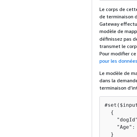
Le corps de cett
de terminaison 
Gateway effectu
modèle de mappa
définissez pas 
transmet le corp
Pour modifier c
pour les donnée
Le modèle de ma
dans la demande 
terminaison d’in
#set($inpu
{
    "dogId
    "Age": 
  }