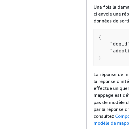
Une fois la dema
ci envoie une ré
données de sorti
{
    "dogId"
    "adopti
}
La réponse de mé
la réponse d’in
effectue unique
mappage est déf
pas de modèle d
par la réponse d
consultez
Compo
modèle de mappa