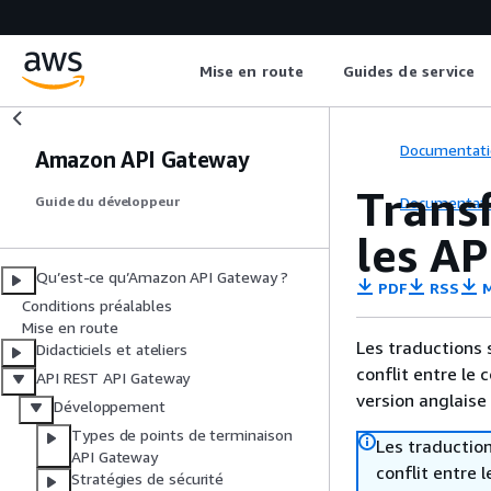
Mise en route
Guides de service
Documentati
Amazon API Gateway
Trans
Documentati
Guide du développeur
les A
Qu’est-ce qu’Amazon API Gateway ?
PDF
RSS
M
Conditions préalables
Mise en route
Les traductions 
Didacticiels et ateliers
conflit entre le 
API REST API Gateway
version anglaise
Développement
Types de points de terminaison
Les traduction
API Gateway
conflit entre 
Stratégies de sécurité