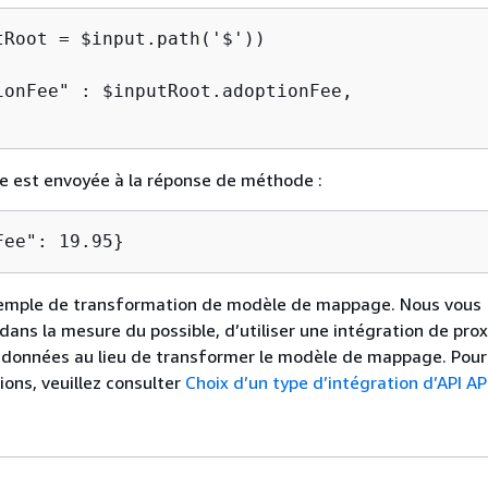
tRoot = $input.path('$'))

ionFee" : $inputRoot.adoptionFee,

te est envoyée à la réponse de méthode :
Fee": 19.95}
exemple de transformation de modèle de mappage. Nous vous
ns la mesure du possible, d’utiliser une intégration de prox
 données au lieu de transformer le modèle de mappage. Pour
ons, veuillez consulter
Choix d’un type d’intégration d’API A