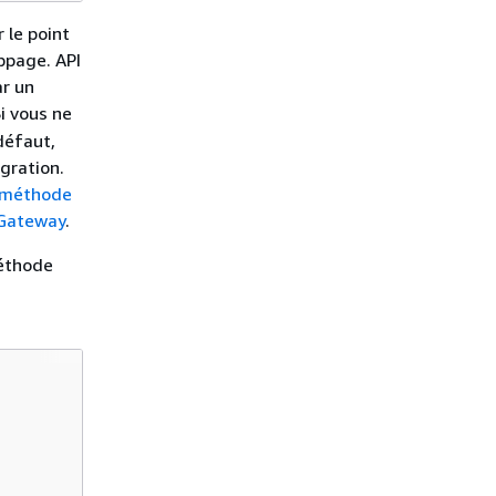
 le point
ppage. API
r un
Si vous ne
défaut,
gration.
 méthode
 Gateway
.
éthode