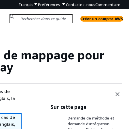
Français
Préférences
Contactez-nous
Commentaire
Créer un compte AWS
s de mappage pour
way
as de
lais, la
Sur cette page
 cas de
Demande de méthode et
anglais,
demande d’intégration