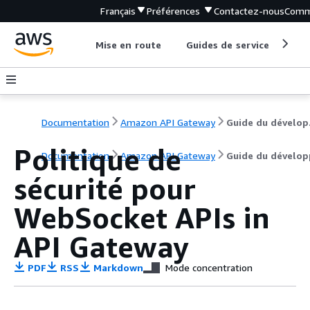
Français
Préférences
Contactez-nous
Comm
Mise en route
Guides de service
Out
Documentation
Amazon API Gateway
Gu
Politique de
Documentation
Amazon API Gateway
Guide du dévelop
sécurité pour
WebSocket APIs in
API Gateway
PDF
RSS
Markdown
Mode concentration