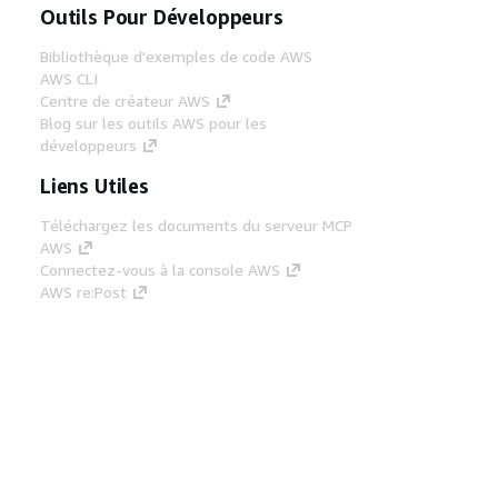
Outils Pour Développeurs
Bibliothèque d'exemples de code AWS
AWS CLI
Centre de créateur AWS
Blog sur les outils AWS pour les
développeurs
Liens Utiles
Téléchargez les documents du serveur MCP
AWS
Connectez-vous à la console AWS
AWS re:Post
Confidentialité
Conditions d'utilisation du
site
Préférences de cookies
© 2026,
Amazon Web Services, Inc. ou ses affiliés. Tous
droits réservés.
Français