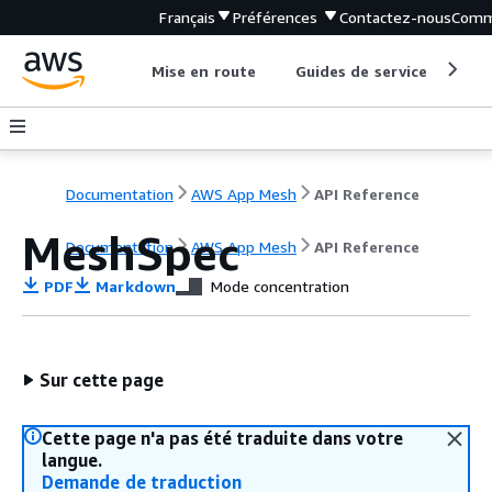
Français
Préférences
Contactez-nous
Comm
Mise en route
Guides de service
Out
Documentation
AWS App Mesh
API Reference
MeshSpec
Documentation
AWS App Mesh
API Reference
PDF
Markdown
Mode concentration
Sur cette page
Cette page n'a pas été traduite dans votre
langue.
Demande de traduction