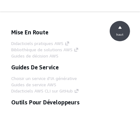
Mise En Route
haut
Didacticiels pratiques AWS
Bibliothèque de solutions AWS
Guides de décision AWS
Guides De Service
Choisir un service d'IA générative
Guides de service AWS
Didacticiels AWS CLI sur GitHub
Outils Pour Développeurs
Bibliothèque d'exemples de code AWS
AWS CLI
Centre de créateur AWS
Blog sur les outils AWS pour les
développeurs