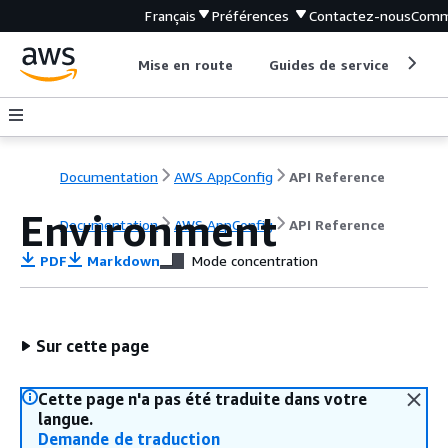
Français
Préférences
Contactez-nous
Comm
Mise en route
Guides de service
Out
Documentation
AWS AppConfig
API Reference
Environment
Documentation
AWS AppConfig
API Reference
PDF
Markdown
Mode concentration
Sur cette page
Cette page n'a pas été traduite dans votre
langue.
Demande de traduction