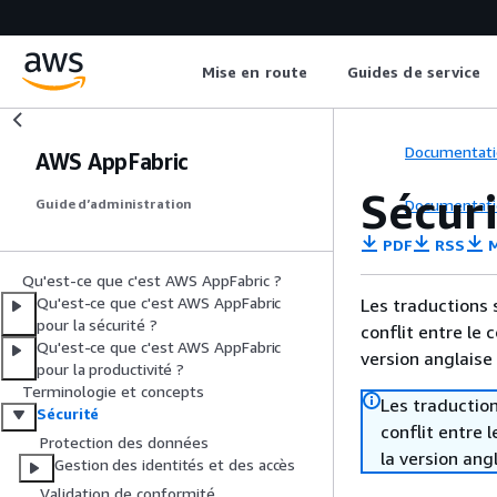
Mise en route
Guides de service
Documentati
AWS AppFabric
Sécur
Documentati
Guide d’administration
PDF
RSS
M
Qu'est-ce que c'est AWS AppFabric ?
Qu'est-ce que c'est AWS AppFabric
Les traductions 
pour la sécurité ?
conflit entre le 
Qu'est-ce que c'est AWS AppFabric
version anglaise
pour la productivité ?
Terminologie et concepts
Les traduction
Sécurité
conflit entre 
Protection des données
la version ang
Gestion des identités et des accès
Validation de conformité