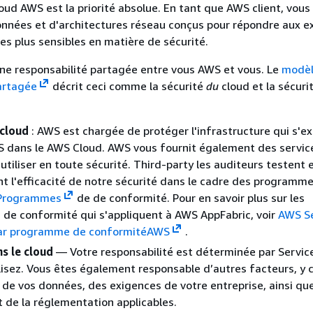
loud AWS est la priorité absolue. En tant que AWS client, vous
onnées et d'architectures réseau conçus pour répondre aux e
les plus sensibles en matière de sécurité.
une responsabilité partagée entre vous AWS et vous. Le
modèl
artagée
décrit ceci comme la sécurité
du
cloud et la sécuri
 cloud
: AWS est chargée de protéger l'infrastructure qui s'e
S dans le AWS Cloud. AWS vous fournit également des servic
utiliser en toute sécurité. Third-party les auditeurs testent e
t l'efficacité de notre sécurité dans le cadre des programm
 Programmes
de de conformité.
Pour en savoir plus sur les
de conformité qui s'appliquent à AWS AppFabric, voir
AWS Se
ar programme de conformitéAWS
.
s le cloud
— Votre responsabilité est déterminée par Servic
lisez. Vous êtes également responsable d’autres facteurs, y 
té de vos données, des exigences de votre entreprise, ainsi que
et de la réglementation applicables.