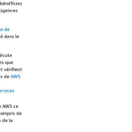
 bénéficiez
xigences
e de
té
dans
le
xécute
es que
t vérifient
es de
AWS
rvices
e AWS ce
compris de
 de la