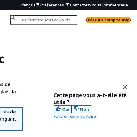
Français
Préférences
Contactez-nous
Commentaire
Créer un compte AWS
c
as de
lais, la
Cette page vous a-t-elle été
utile ?
Oui
Non
 cas de
Faire un commentaire
anglais,