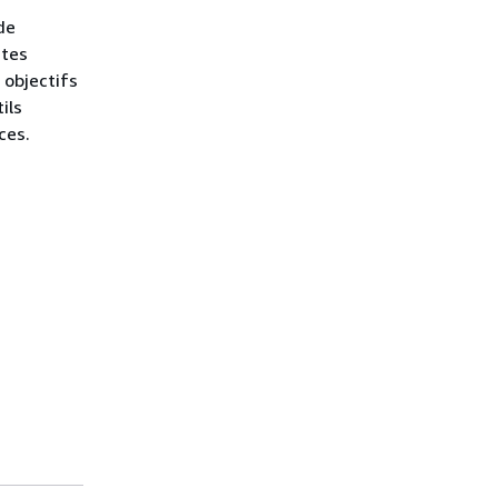
de
ntes
 objectifs
ils
ces.