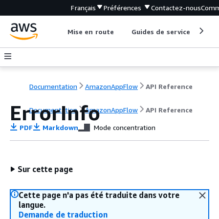
Français
Préférences
Contactez-nous
Comm
Mise en route
Guides de service
Out
Documentation
AmazonAppFlow
API Reference
ErrorInfo
Documentation
AmazonAppFlow
API Reference
PDF
Markdown
Mode concentration
Sur cette page
Cette page n'a pas été traduite dans votre
langue.
Demande de traduction