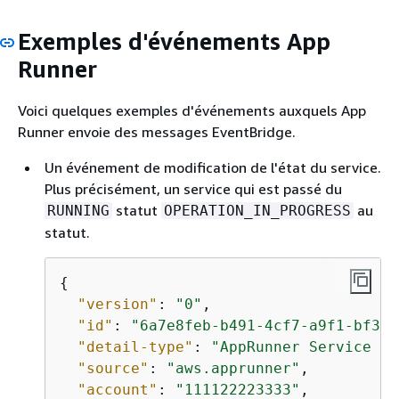
Exemples d'événements App
Runner
Voici quelques exemples d'événements auxquels App
Runner envoie des messages EventBridge.
Un événement de modification de l'état du service.
Plus précisément, un service qui est passé du
statut
au
RUNNING
OPERATION_IN_PROGRESS
statut.
{
"version"
: 
"0"
,

"id"
: 
"6a7e8feb-b491-4cf7-a9f1-bf370
"detail-type"
: 
"AppRunner Service St
"source"
: 
"aws.apprunner"
,

"account"
: 
"111122223333"
,
