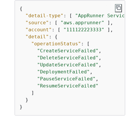
{
"detail-type"
: [ 
"AppRunner Service 
"source"
: [ 
"aws.apprunner"
 ],

"account"
: [ 
"111122223333"
 ],

"detail"
: 
{
"operationStatus"
: [

"CreateServiceFailed"
,

"DeleteServiceFailed"
,

"UpdateServiceFailed"
,

"DeploymentFailed"
,

"PauseServiceFailed"
,

"ResumeServiceFailed"
    ]

  }

}