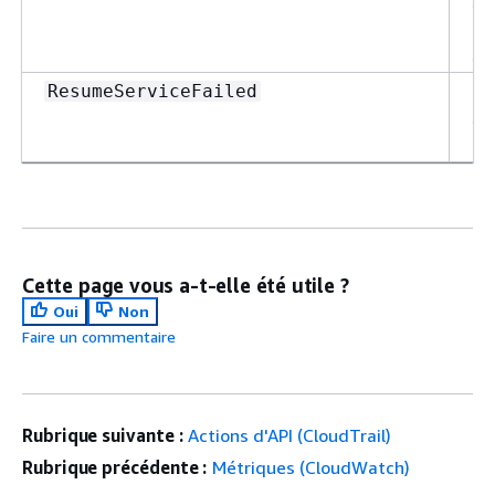
se
te
su
La
ResumeServiceFailed
se
éc
Cette page vous a-t-elle été utile ?
Oui
Non
Faire un commentaire
Rubrique suivante :
Actions d'API (CloudTrail)
Rubrique précédente :
Métriques (CloudWatch)