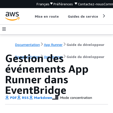
Français
Préférences
Contactez-nous
Comm
Mise en route
Guides de service
Out
Documentation
App Runner
Guide du développeur
Gestion des
Documentation
App Runner
Guide du développeur
événements App
Runner dans
EventBridge
PDF
RSS
Markdown
Mode concentration