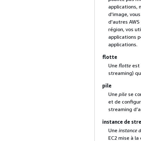
applications, 
d'image, vous
d'autres AWS 
région, vos ut
applications 
applications.
flotte
Une
flotte
est 
streaming) qui
pile
Une
pile
se com
et de configur
streaming d’ap
instance de str
Une
instance 
EC2 mise à la 