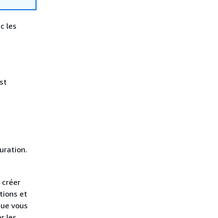
c les
st
uration.
 créer
tions et
que vous
r les