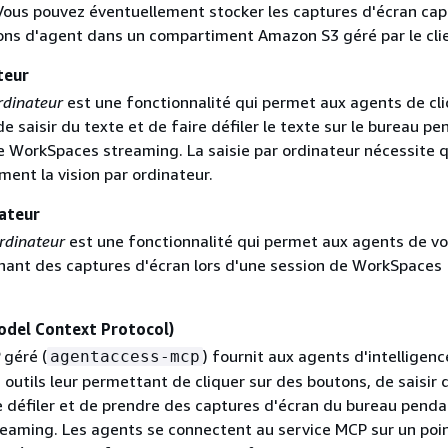
ous pouvez éventuellement stocker les captures d'écran ca
ions d'agent dans un compartiment Amazon S3 géré par le cli
teur
ordinateur
est une fonctionnalité qui permet aux agents de cli
e saisir du texte et de faire défiler le texte sur le bureau p
e WorkSpaces streaming. La saisie par ordinateur nécessite 
ment la vision par ordinateur.
nateur
ordinateur
est une fonctionnalité qui permet aux agents de voi
nant des captures d'écran lors d'une session de WorkSpaces
odel Context Protocol)
géré (
) fournit aux agents d'intelligenc
agentaccess-mcp
es outils leur permettant de cliquer sur des boutons, de saisir 
re défiler et de prendre des captures d'écran du bureau pend
reaming. Les agents se connectent au service MCP sur un poi