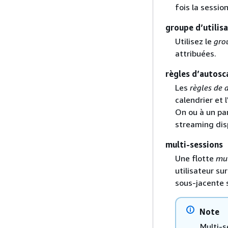
fois la session
groupe d’utilis
Utilisez le
grou
attribuées.
règles d’autosc
Les
règles de
calendrier et
On ou à un pa
streaming disp
multi-sessions
Une flotte
mul
utilisateur su
sous-jacente s
Note
Multi-s