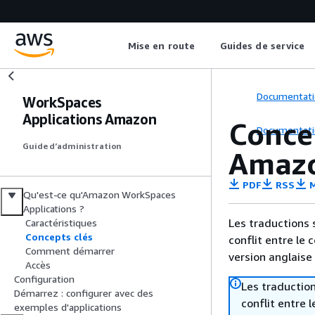
Mise en route
Guides de service
Documentati
WorkSpaces
Applications Amazon
Conce
Documentati
Guide d’administration
Amaz
PDF
RSS
M
Qu'est-ce qu'Amazon WorkSpaces
Applications ?
Les traductions 
Caractéristiques
Concepts clés
conflit entre le 
Comment démarrer
version anglaise
Accès
Configuration
Les traduction
Démarrez : configurer avec des
conflit entre 
exemples d'applications