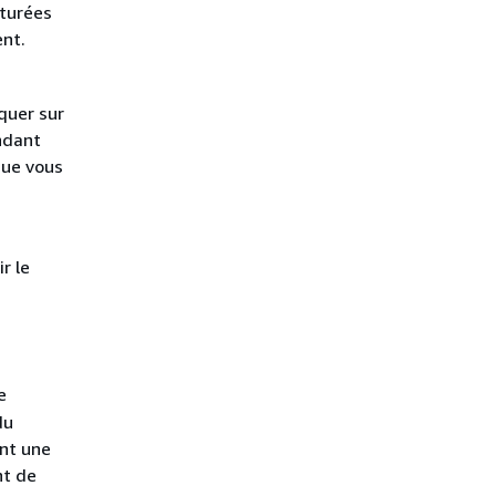
pturées
ent.
quer sur
endant
que vous
r le
e
du
ant une
nt de