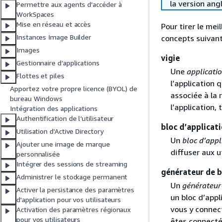
la version ang
Permettre aux agents d'accéder à
WorkSpaces
Mise en réseau et accès
Pour tirer le mei
Instances Image Builder
concepts suivant
Images
vigie
Gestionnaire d’applications
Une
applicati
Flottes et piles
l’application 
Apportez votre propre licence (BYOL) de
associée à la 
bureau Windows
l’application,
Intégration des applications
Authentification de l’utilisateur
bloc d’applicat
Utilisation d'Active Directory
Un
bloc d’appl
Ajouter une image de marque
diffuser aux u
personnalisée
Intégrer des sessions de streaming
générateur de b
Administrer le stockage permanent
Un
générateur 
Activer la persistance des paramètres
un bloc d’appl
d'application pour vos utilisateurs
vous y connect
Activation des paramètres régionaux
pour vos utilisateurs
êtes connecté 