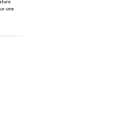
ature
sur une