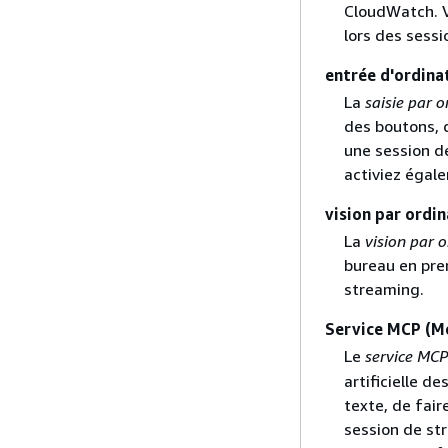
CloudWatch. V
lors des sess
entrée d'ordina
La
saisie par 
des boutons, d
une session d
activiez égale
vision par ordi
La
vision par 
bureau en pre
streaming.
Service MCP (M
Le
service MCP
artificielle d
texte, de fai
session de st