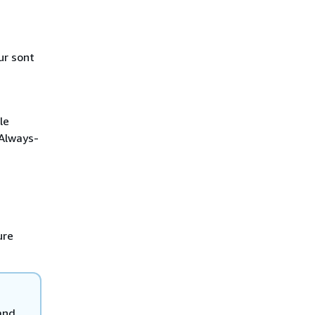
ur sont
le
 Always-
ure
and