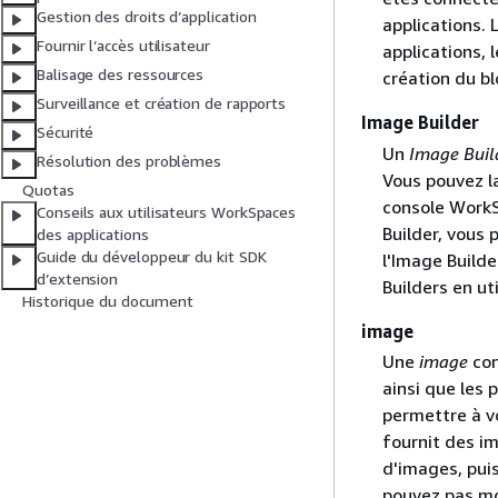
Gestion des droits d’application
applications.
Fournir l’accès utilisateur
applications,
Balisage des ressources
création du bl
Surveillance et création de rapports
Image Builder
Sécurité
Un
Image Buil
Résolution des problèmes
Vous pouvez l
Quotas
console WorkS
Conseils aux utilisateurs WorkSpaces
Builder, vous p
des applications
Guide du développeur du kit SDK
l'Image Build
d’extension
Builders en ut
Historique du document
image
Une
image
con
ainsi que les
permettre à v
fournit des i
d'images, puis
pouvez pas mo