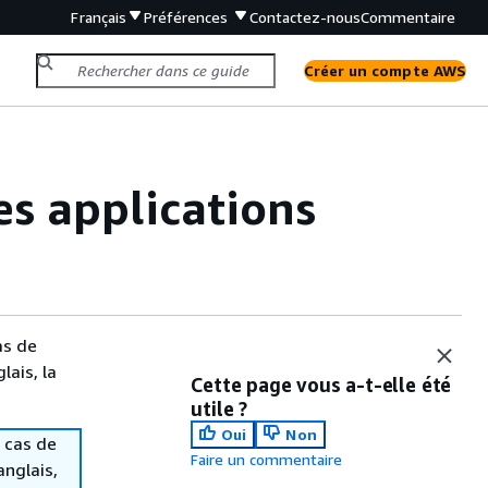
Français
Préférences
Contactez-nous
Commentaire
Créer un compte AWS
s applications
as de
lais, la
Cette page vous a-t-elle été
utile ?
Oui
Non
 cas de
Faire un commentaire
anglais,