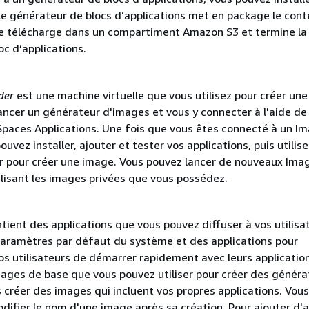
 Le générateur de blocs d’applications met en package le con
 le télécharge dans un compartiment Amazon S3 et termine la
oc d’applications.
der
est une machine virtuelle que vous utilisez pour créer un
ancer un générateur d'images et vous y connecter à l'aide de 
paces Applications. Une fois que vous êtes connecté à un I
ouvez installer, ajouter et tester vos applications, puis utilise
er pour créer une image. Vous pouvez lancer de nouveaux Ima
ilisant les images privées que vous possédez.
tient des applications que vous pouvez diffuser à vos utilisa
 paramètres par défaut du système et des applications pour
os utilisateurs de démarrer rapidement avec leurs applicatio
mages de base que vous pouvez utiliser pour créer des généra
 créer des images qui incluent vos propres applications. Vous
difier le nom d'une image après sa création. Pour ajouter d'