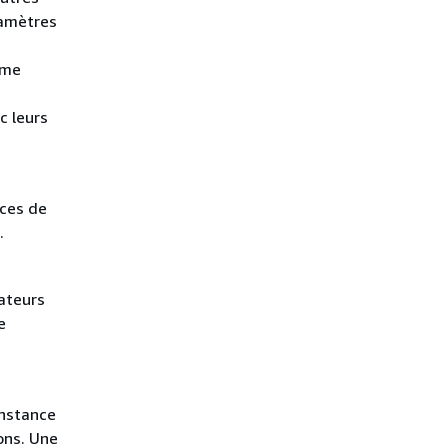
ramètres
ême
c leurs
nces de
.
ateurs
e
instance
ions. Une