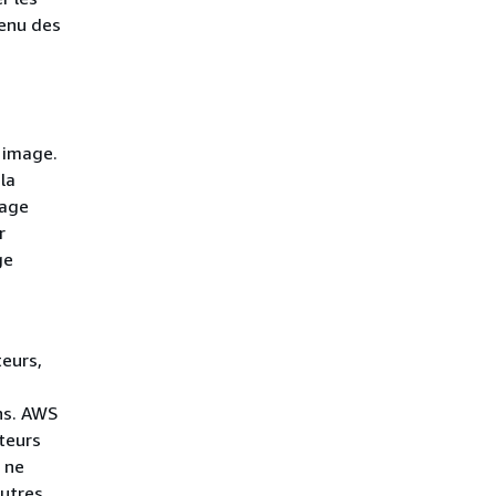
tenu des
e image.
la
mage
r
ge
teurs,
ns. AWS
teurs
 ne
autres