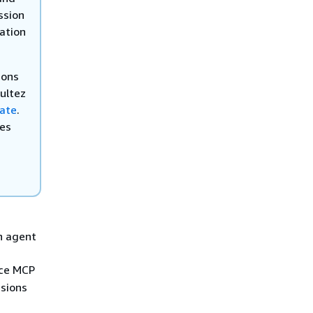
ssion
tation
ions
sultez
ate
.
les
n agent
ice MCP
ssions