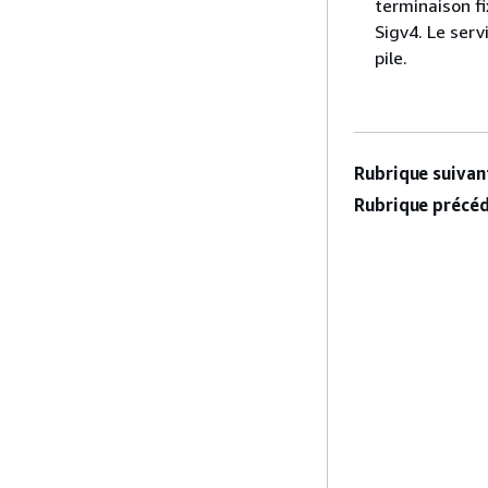
terminaison fi
Sigv4. Le serv
pile.
Rubrique suivant
Rubrique précéd