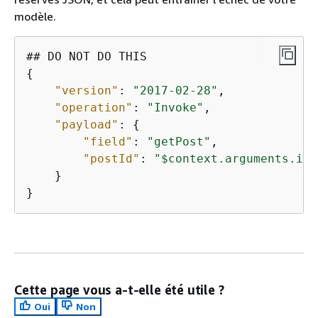
modèle.
{
"version"
: 
"2017-02-28"
,

"operation"
: 
"Invoke"
,

"payload"
: 
{
"field"
: 
"getPost"
,

"postId"
: 
"$context.arguments.id"
    }

}
Cette page vous a-t-elle été utile ?
Oui
Non