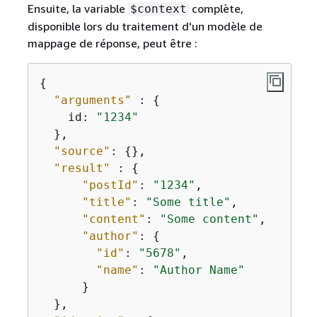
Ensuite, la variable
complète,
$context
disponible lors du traitement d'un modèle de
mappage de réponse, peut être :
{
"arguments"
 : 
{
    id: 
"1234"
  },

"source"
: 
{
},

"result"
 : 
{
"postId"
: 
"1234"
,

"title"
: 
"Some title"
,

"content"
: 
"Some content"
,

"author"
: 
{
"id"
: 
"5678"
,

"name"
: 
"Author Name"
      }

  },
