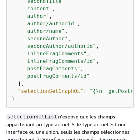
"secondTitle"
"content"
,

"author"
,

"author/authorId"
,

"author/name"
,

"secondAuthor"
,

"secondAuthor/authorId"
,

"inlineFragComments"
,

"inlineFragComments/id"
,

"postFragComments"
,

"postFragComments/id"
  ],

"selectionSetGraphQL"
: 
"
{
\n  getPost(id
}
n'expose que les champs
selectionSetList
appartenant au type actuel. Si le type actuel est une
interface ou une union, seuls les champs sélectionnés
appartenant à l'interface sont exposés. Par exemple,