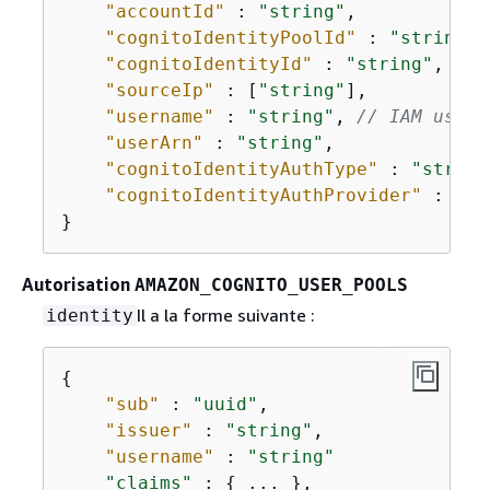
"accountId"
 : 
"string"
,

"cognitoIdentityPoolId"
 : 
"string"
,

"cognitoIdentityId"
 : 
"string"
,

"sourceIp"
 : [
"string"
],

"username"
 : 
"string"
, 
// IAM user 
"userArn"
 : 
"string"
,

"cognitoIdentityAuthType"
 : 
"string
"cognitoIdentityAuthProvider"
 : 
"st
}
Autorisation
AMAZON_COGNITO_USER_POOLS
Il a la forme suivante :
identity
{
"sub"
 : 
"uuid"
,

"issuer"
 : 
"string"
,

"username"
 : 
"string"
"claims"
 : 
{
 ... },
