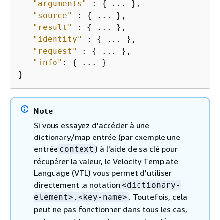
"arguments"
 : 
{
 ... },

"source"
 : 
{
 ... },

"result"
 : 
{
 ... },

"identity"
 : 
{
 ... },

"request"
 : 
{
 ... },

"info"
: 
{
 ... }

}
Note
Si vous essayez d'accéder à une
dictionary/map entrée (par exemple une
entrée
) à l'aide de sa clé pour
context
récupérer la valeur, le Velocity Template
Language (VTL) vous permet d'utiliser
directement la notation
<dictionary-
. Toutefois, cela
element>.<key-name>
peut ne pas fonctionner dans tous les cas,