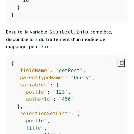
    id

  }

}
Ensuite, la variable
complète,
$context.info
disponible lors du traitement d'un modèle de
mappage, peut être :
{
"fieldName"
: 
"getPost"
,

"parentTypeName"
: 
"Query"
,

"variables"
: 
{
"postId"
: 
"123"
,

"authorId"
: 
"456"
  },

"selectionSetList"
: [

"postId"
,

"title"
,
