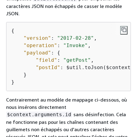
caractères JSON non échappés de casser le modèle
JSON.
{
"version"
: 
"2017-02-28"
,

"operation"
: 
"Invoke"
,

"payload"
: 
{
"field"
: 
"getPost"
,

"postId"
: $util.toJson($context.a
    }

}
Contrairement au modèle de mappage ci-dessous, où
nous insérons directement
sans désinfection. Cela
$context.arguments.id
ne fonctionne pas pour les chaînes contenant des
guillemets non échappés ou d'autres caractères
réservés JSON, et cela peut entraîner l'échec de votre