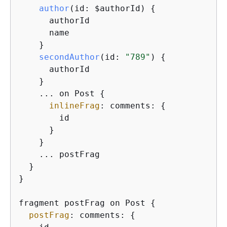
author
(
id: $authorId
)
{
      authorId

      name

    }

secondAuthor
(
id: 
"789"
)
{
      authorId

    }

    ... on Post 
{
inlineFrag
: comments: 
{
        id

      }

    }

    ... postFrag

  }

}

fragment postFrag on Post 
{
postFrag
: comments: 
{