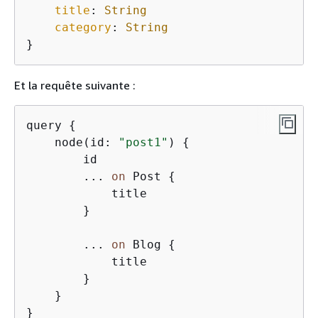
title
: 
String
category
: 
String
}
Et la requête suivante :
query 
{
    node(id: 
"post1"
) 
{
        id

        ... 
on
 Post 
{
            title

        }

        ... 
on
 Blog 
{
            title

        }

    }

}