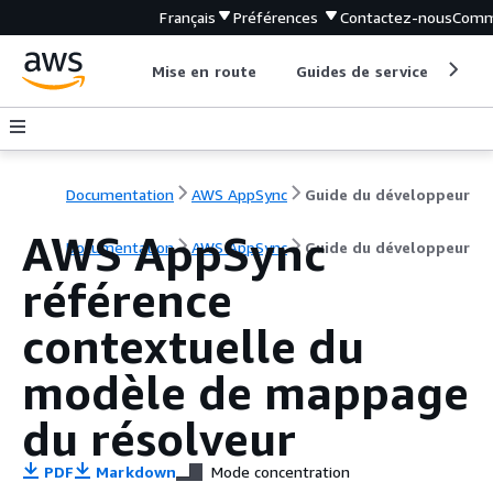
Français
Préférences
Contactez-nous
Comm
Mise en route
Guides de service
Out
Documentation
AWS AppSync
Guide du développeur
AWS AppSync
Documentation
AWS AppSync
Guide du développeur
référence
contextuelle du
modèle de mappage
du résolveur
PDF
Markdown
Mode concentration