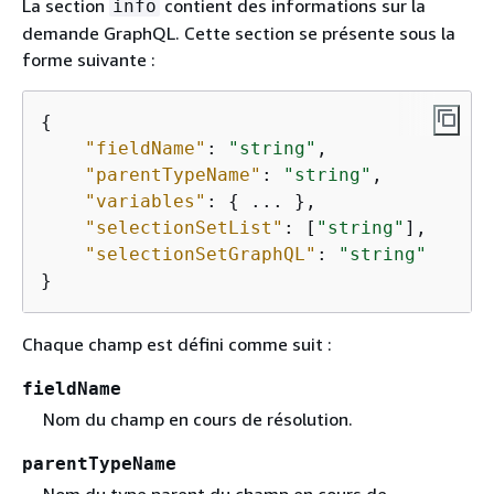
La section
contient des informations sur la
info
demande GraphQL. Cette section se présente sous la
forme suivante :
{
"fieldName"
: 
"string"
,

"parentTypeName"
: 
"string"
,

"variables"
: 
{
 ... },

"selectionSetList"
: [
"string"
],

"selectionSetGraphQL"
: 
"string"
}
Chaque champ est défini comme suit :
fieldName
Nom du champ en cours de résolution.
parentTypeName
Nom du type parent du champ en cours de