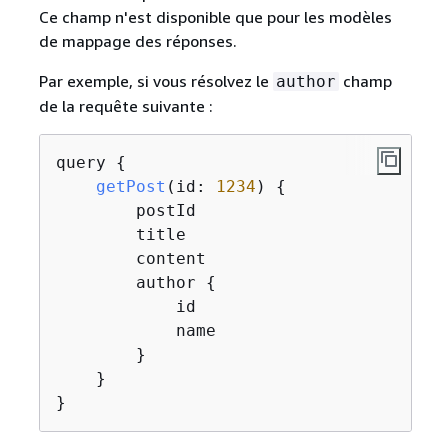
Ce champ n'est disponible que pour les modèles
de mappage des réponses.
Par exemple, si vous résolvez le
champ
author
de la requête suivante :
query 
{
getPost
(
id: 
1234
)
{
        postId

        title

        content

        author 
{
            id

            name

        }

    }

}