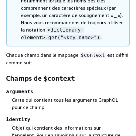
notamment lorsque les noms des clés
comprennent des caractères spéciaux (par
exemple, un caractère de soulignement « _ »).
Nous vous recommandons de toujours utiliser
la notation
<dictionary-
.
element>.get("<key-name>")
Chaque champ dans le mappage
est défini
$context
comme suit :
Champs de
$context
arguments
Carte qui contient tous les arguments GraphQL
pour ce champ.
identity
Objet qui contient des informations sur
l’appelant. Pour en savoir plus sur la structure de