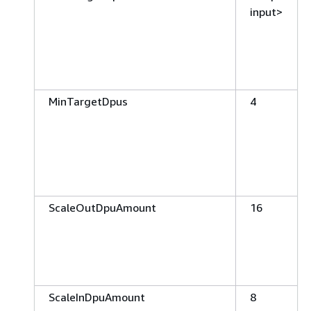
input>
MinTargetDpus
4
ScaleOutDpuAmount
16
ScaleInDpuAmount
8