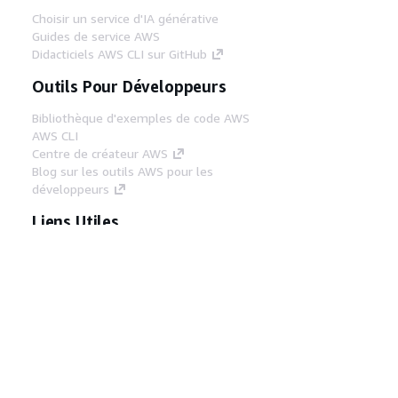
Choisir un service d'IA générative
Guides de service AWS
Didacticiels AWS CLI sur GitHub
Outils Pour Développeurs
Bibliothèque d'exemples de code AWS
AWS CLI
Centre de créateur AWS
Blog sur les outils AWS pour les
développeurs
Liens Utiles
Téléchargez les documents du serveur MCP
AWS
Connectez-vous à la console AWS
AWS re:Post
Confidentialité
Conditions d'utilisation du
site
Préférences de cookies
© 2026,
Amazon Web Services, Inc. ou ses affiliés. Tous