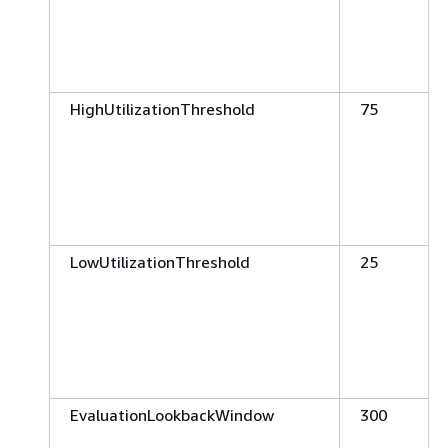
HighUtilizationThreshold
75
LowUtilizationThreshold
25
EvaluationLookbackWindow
300