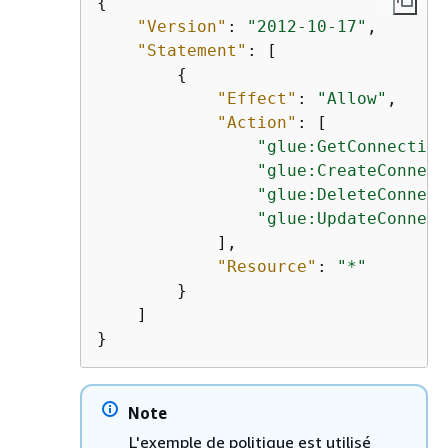
{
"Version"
: 
"2012-10-17"
,

"Statement"
: [

{
"Effect"
: 
"Allow"
,

"Action"
: [

"glue:GetConnection
"glue:CreateConnect
"glue:DeleteConnect
"glue:UpdateConnect
            ],

"Resource"
: 
"*"
        }

    ]

}
Note
L'exemple de politique est utilisé