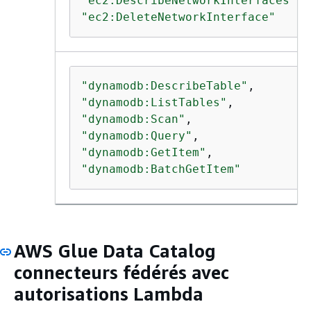
"ec2:DescribeNetworkInterfaces"
"ec2:DeleteNetworkInterface"
"dynamodb:DescribeTable"
"dynamodb:ListTables"
"dynamodb:Scan"
"dynamodb:Query"
"dynamodb:GetItem"
"dynamodb:BatchGetItem"
AWS Glue Data Catalog
connecteurs fédérés avec
autorisations Lambda