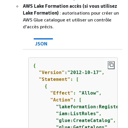
AWS Lake Formation accès (si vous utilisez
Lake Formation)
: autorisations pour créer un
AWS Glue catalogue et utiliser un contrôle
d'accès précis.
JSON
{
"Version"
:
"2012-10-17"
,

"Statement"
: [

{
"Effect"
: 
"Allow"
,

"Action"
: [

"lakeformation:RegisterRe
"iam:ListRoles"
,

"glue:CreateCatalog"
,

"glue:GetCatalogs"
,
