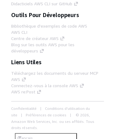
Didacticiels AWS CLI sur GitHub
Outils Pour Développeurs
Bibliothèque d'exemples de code AWS
AWS CLI
Centre de créateur AWS
Blog sur les outils AWS pour les
développeurs
Liens Utiles
Téléchargez les documents du serveur MCP
AWS
Connectez-vous à la console AWS
AWS re:Post
Confidentialité
Conditions d'utilisation du
site
Préférences de cookies
© 2026,
Amazon Web Services, Inc. ou ses affiliés. Tous
droits réservés.
Français