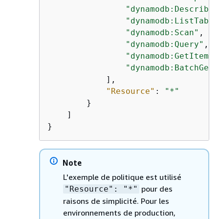
"dynamodb:DescribeT
"dynamodb:ListTable
"dynamodb:Scan"
,

"dynamodb:Query"
,

"dynamodb:GetItem"
,

"dynamodb:BatchGetI
            ],

"Resource"
: 
"*"
        }

    ]

}
Note
L'exemple de politique est utilisé
pour des
"Resource": "*"
raisons de simplicité. Pour les
environnements de production,