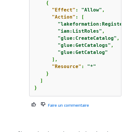
{
"Effect"
: 
"Allow"
,

"Action"
: [

"lakeformation:RegisterRe
"iam:ListRoles"
,

"glue:CreateCatalog"
,

"glue:GetCatalogs"
,

"glue:GetCatalog"
      ],

"Resource"
: 
"*"
    }

  ]

}
Faire un commentaire