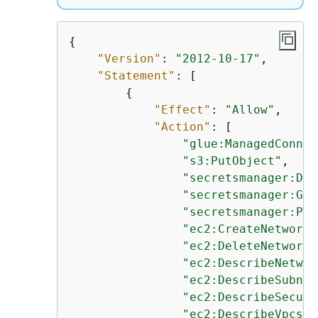
{
"Version"
: 
"2012-10-17"
,

"Statement"
: [

{
"Effect"
: 
"Allow"
,

"Action"
: [

"glue:ManagedConnec
"s3:PutObject"
,

"secretsmanager:Des
"secretsmanager:Get
"secretsmanager:Put
"ec2:CreateNetworkI
"ec2:DeleteNetworkI
"ec2:DescribeNetwor
"ec2:DescribeSubnet
"ec2:DescribeSecuri
"ec2:DescribeVpcs"
,
