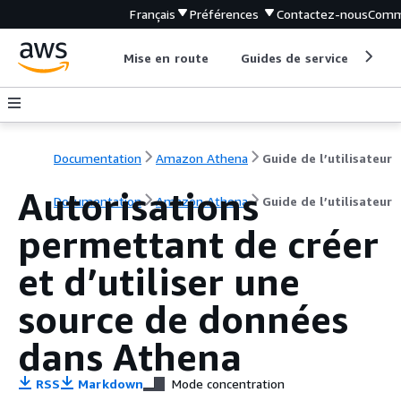
Français
Préférences
Contactez-nous
Comm
Mise en route
Guides de service
Out
Documentation
Amazon Athena
Guide de l’utilisateur
Autorisations
Documentation
Amazon Athena
Guide de l’utilisateur
permettant de créer
et d’utiliser une
source de données
dans Athena
RSS
Markdown
Mode concentration