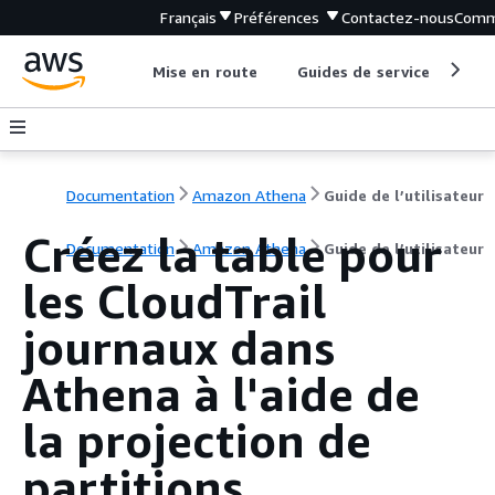
Français
Préférences
Contactez-nous
Comm
Mise en route
Guides de service
Out
Documentation
Amazon Athena
Guide de l’utilisateur
Créez la table pour
Documentation
Amazon Athena
Guide de l’utilisateur
les CloudTrail
journaux dans
Athena à l'aide de
la projection de
partitions