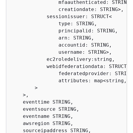
                mfaauthenticated: STRING,

                creationdate: STRING
>
,

            sessionissuer: STRUCT
<
                type: STRING,

                principalid: STRING,

                arn: STRING,

                accountid: STRING,

                username: STRING
>
,

            ec2roledelivery:string,

            webidfederationdata: STRUCT
<
                federatedprovider: STRING,
                attributes: map
<
string,st
>
>
,

    eventtime STRING,

    eventsource STRING,

    eventname STRING,

    awsregion STRING,

    sourceipaddress STRING,
