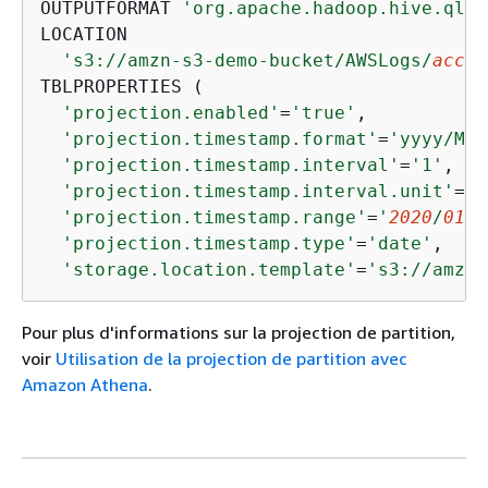
OUTPUTFORMAT 
'org.apache.hadoop.hive.ql.i
LOCATION

's3://amzn-s3-demo-bucket/AWSLogs/
accou
TBLPROPERTIES (

'projection.enabled'
=
'true'
, 

'projection.timestamp.format'
=
'yyyy/MM/
'projection.timestamp.interval'
=
'1'
, 

'projection.timestamp.interval.unit'
=
'D
'projection.timestamp.range'
=
'
2020
/
01
/
0
'projection.timestamp.type'
=
'date'
, 

'storage.location.template'
=
's3://amzn-
Pour plus d'informations sur la projection de partition,
voir
Utilisation de la projection de partition avec
Amazon Athena
.