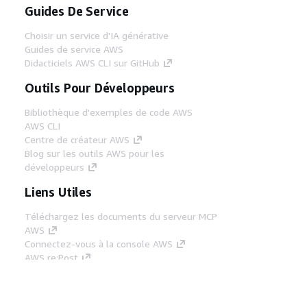
Guides De Service
Choisir un service d'IA générative
Guides de service AWS
Didacticiels AWS CLI sur GitHub
Outils Pour Développeurs
Bibliothèque d'exemples de code AWS
AWS CLI
Centre de créateur AWS
Blog sur les outils AWS pour les
développeurs
Liens Utiles
Téléchargez les documents du serveur MCP
AWS
Connectez-vous à la console AWS
AWS re:Post
Confidentialité
Conditions d'utilisation du