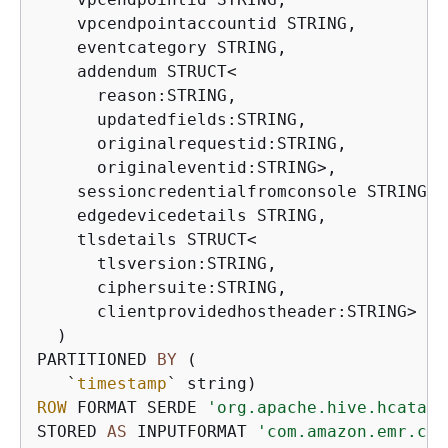
    vpcendpointaccountid STRING,

    eventcategory STRING,

    addendum STRUCT
<
      reason:STRING,

      updatedfields:STRING,

      originalrequestid:STRING,

      originaleventid:STRING
>
,

    sessioncredentialfromconsole STRING,

    edgedevicedetails STRING,

    tlsdetails STRUCT
<
      tlsversion:STRING,

      ciphersuite:STRING,

      clientprovidedhostheader:STRING
>
  )

PARTITIONED 
BY
 (

   `
timestamp
ROW
 FORMAT SERDE 
'org.apache.hive.hcatalo
STORED 
AS
 INPUTFORMAT 
'com.amazon.emr.clo