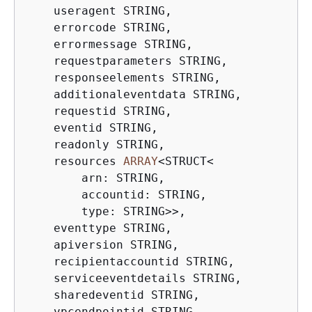
    useragent STRING,

    errorcode STRING,

    errormessage STRING,

    requestparameters STRING,

    responseelements STRING,

    additionaleventdata STRING,

    requestid STRING,

    eventid STRING,

    readonly STRING,

    resources 
ARRAY
<
STRUCT
<
        arn: STRING,

        accountid: STRING,

        type: STRING
>>
,

    eventtype STRING,

    apiversion STRING,

    recipientaccountid STRING,

    serviceeventdetails STRING,

    sharedeventid STRING,

    vpcendpointid STRING,
