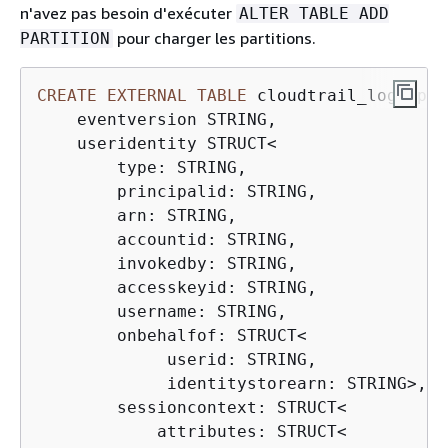
n'avez pas besoin d'exécuter
ALTER TABLE ADD
pour charger les partitions.
PARTITION
CREATE
EXTERNAL
TABLE
 cloudtrail_logs_pp(

    eventversion STRING,

    useridentity STRUCT
<
        type: STRING,

        principalid: STRING,

        arn: STRING,

        accountid: STRING,

        invokedby: STRING,

        accesskeyid: STRING,

        username: STRING,

        onbehalfof: STRUCT
<
             userid: STRING,

             identitystorearn: STRING
>
,

        sessioncontext: STRUCT
<
            attributes: STRUCT
<