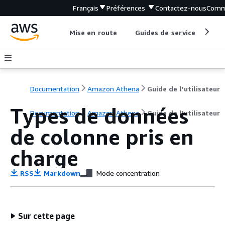
Français
Préférences
Contactez-nous
Comm
Mise en route
Guides de service
Out
Documentation
Amazon Athena
Guide de l’utilisateur
Types de données
Documentation
Amazon Athena
Guide de l’utilisateur
de colonne pris en
charge
RSS
Markdown
Mode concentration
Sur cette page