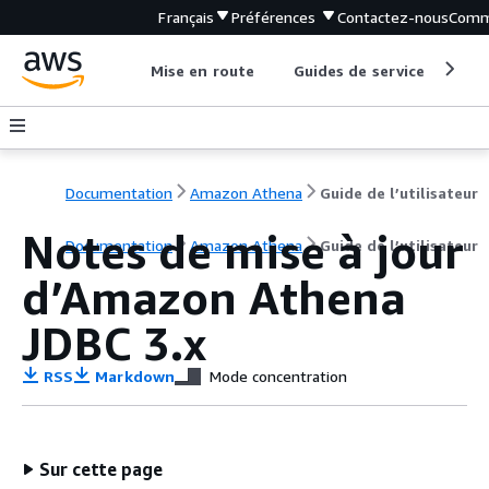
Français
Préférences
Contactez-nous
Comm
Mise en route
Guides de service
Out
Documentation
Amazon Athena
Guide de l’utilisateur
Notes de mise à jour
Documentation
Amazon Athena
Guide de l’utilisateur
d’Amazon Athena
JDBC 3.x
RSS
Markdown
Mode concentration
Sur cette page