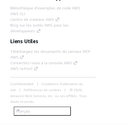
Bibliothèque d'exemples de code AWS
AWS CLI
Centre de créateur AWS
Blog sur les outils AWS pour les
développeurs
Liens Utiles
Téléchargez les documents du serveur MCP
AWS
Connectez-vous à la console AWS
AWS re:Post
Confidentialité
Conditions d'utilisation du
site
Préférences de cookies
© 2026,
Amazon Web Services, Inc. ou ses affiliés. Tous
droits réservés.
Français