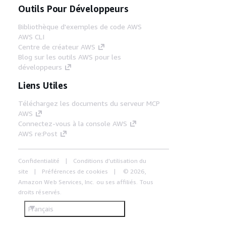
Outils Pour Développeurs
Bibliothèque d'exemples de code AWS
AWS CLI
Centre de créateur AWS
Blog sur les outils AWS pour les
développeurs
Liens Utiles
Téléchargez les documents du serveur MCP
AWS
Connectez-vous à la console AWS
AWS re:Post
Confidentialité
Conditions d'utilisation du
site
Préférences de cookies
© 2026,
Amazon Web Services, Inc. ou ses affiliés. Tous
droits réservés.
Français