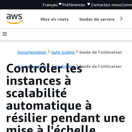
Français
Préférences
Contactez-nous
Comm
Mise en route
Guides de service
Out
Documentation
Auto Scaling
Guide de l’utilisateur
Contrôler les
Documentation
Auto Scaling
Guide de l’utilisateur
instances à
scalabilité
automatique à
résilier pendant une
mise à l'échelle