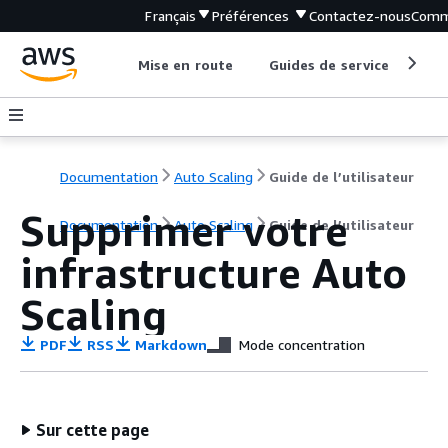
Français
Préférences
Contactez-nous
Comm
Mise en route
Guides de service
Out
Documentation
Auto Scaling
Guide de l’utilisateur
Supprimer votre
Documentation
Auto Scaling
Guide de l’utilisateur
infrastructure Auto
Scaling
PDF
RSS
Markdown
Mode concentration
Sur cette page