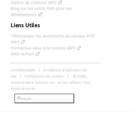
Centre de créateur AWS
Blog sur les outils AWS pour les
développeurs
Liens Utiles
Téléchargez les documents du serveur MCP
AWS
Connectez-vous à la console AWS
AWS re:Post
Confidentialité
Conditions d'utilisation du
site
Préférences de cookies
© 2026,
Amazon Web Services, Inc. ou ses affiliés. Tous
droits réservés.
Français