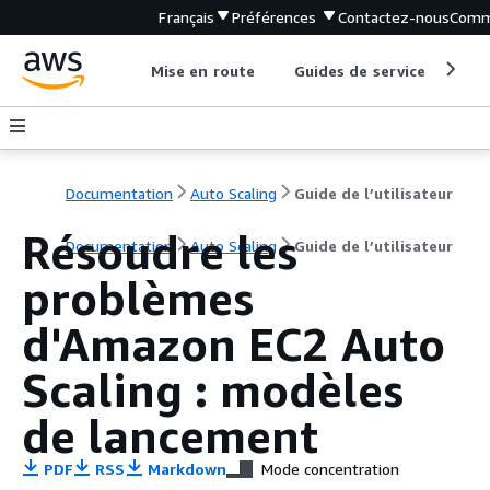
Français
Préférences
Contactez-nous
Comm
Mise en route
Guides de service
Out
Documentation
Auto Scaling
Guide de l’utilisateur
Résoudre les
Documentation
Auto Scaling
Guide de l’utilisateur
problèmes
d'Amazon EC2 Auto
Scaling : modèles
de lancement
PDF
RSS
Markdown
Mode concentration