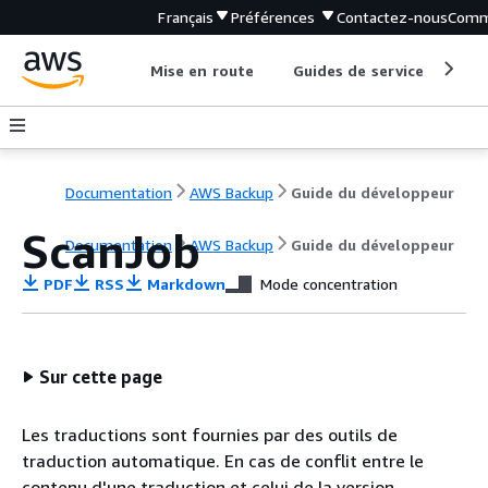
Français
Préférences
Contactez-nous
Comm
Mise en route
Guides de service
Out
Documentation
AWS Backup
Guide du développeur
ScanJob
Documentation
AWS Backup
Guide du développeur
PDF
RSS
Markdown
Mode concentration
Sur cette page
Les traductions sont fournies par des outils de
traduction automatique. En cas de conflit entre le
contenu d'une traduction et celui de la version