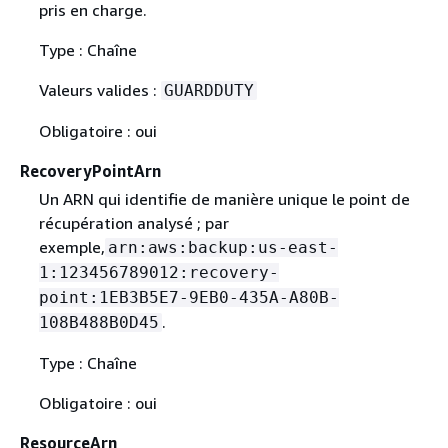
pris en charge.
Type : Chaîne
Valeurs valides :
GUARDDUTY
Obligatoire : oui
RecoveryPointArn
Un ARN qui identifie de manière unique le point de
récupération analysé ; par
exemple,
arn:aws:backup:us-east-
1:123456789012:recovery-
point:1EB3B5E7-9EB0-435A-A80B-
.
108B488B0D45
Type : Chaîne
Obligatoire : oui
ResourceArn