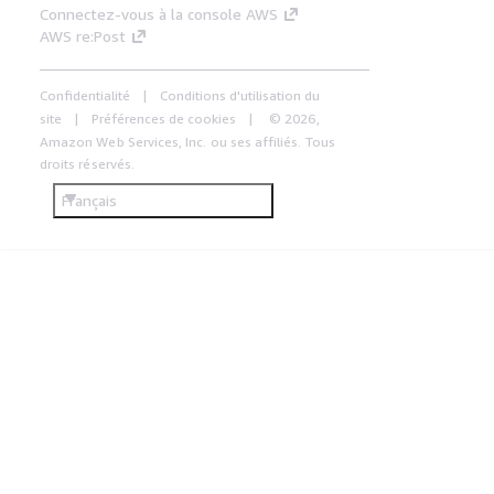
Connectez-vous à la console AWS
AWS re:Post
Confidentialité
Conditions d'utilisation du
site
Préférences de cookies
© 2026,
Amazon Web Services, Inc. ou ses affiliés. Tous
droits réservés.
Français