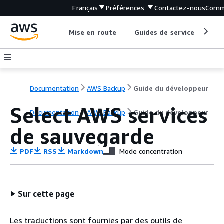
Français
Préférences
Contactez-nous
Comm
Mise en route
Guides de service
Out
Documentation
AWS Backup
Guide du développeur
Select AWS services
Documentation
AWS Backup
Guide du développeur
de sauvegarde
PDF
RSS
Markdown
Mode concentration
Sur cette page
Les traductions sont fournies par des outils de