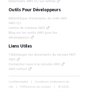
Didacticiels AWS CLI sur GitHub
Outils Pour Développeurs
Bibliothèque d'exemples de code AWS
AWS CLI
Centre de créateur AWS
Blog sur les outils AWS pour les
développeurs
Liens Utiles
Téléchargez les documents du serveur MCP
AWS
Connectez-vous à la console AWS
AWS re:Post
Confidentialité
Conditions d'utilisation du
site
Préférences de cookies
© 2026,
Amazon Web Services, Inc. ou ses affiliés. Tous
droits réservés.
Français