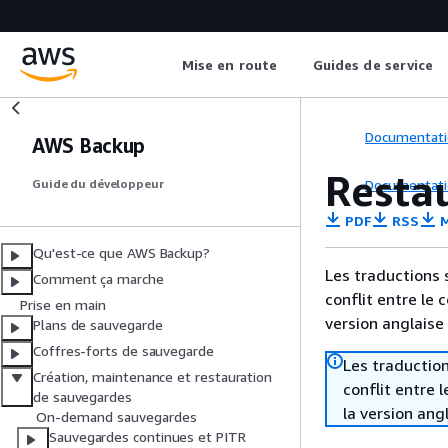
Mise en route
Guides de service
Documentati
AWS Backup
Resta
Documentati
Guide du développeur
PDF
RSS
M
Qu'est-ce que AWS Backup?
Les traductions 
Comment ça marche
conflit entre le 
Prise en main
version anglaise
Plans de sauvegarde
Coffres-forts de sauvegarde
Les traduction
Création, maintenance et restauration
conflit entre 
de sauvegardes
la version ang
On-demand sauvegardes
Sauvegardes continues et PITR