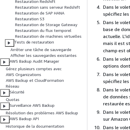
Restauration Redshift
Dans le vole
Restauration sans serveur Redshift
Restauration de SAP HANA
spécifiez le
Restauration S3
Dans le vole
Restauration de Storage Gateway
base de don
Restauration du flux temporel
actuelle. L'
Restauration de machines virtuelles
Tests de restauration
mais il est
Arrêter une tâche de sauvegarde
champ est ob
Afficher les sauvegardes existantes
Dans le vole
AWS Backup Audit Manager
options dont
Gérez plusieurs comptes avec
Dans le vole
AWS Organizations
AWS Backup et CloudFormation
spécifiez le
Réseau
Dans le vole
Sécurité
de données s
Quotas
restaurée es
Surveillance AWS Backup
Dans le vole
Résolution des problèmes AWS Backup
sur Amazon 
AWS Backup API
Historique de la documentation
Dans le vole