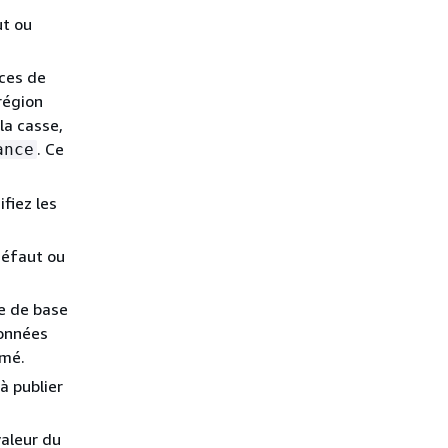
ut ou
nces de
région
la casse,
. Ce
ance
fiez les
défaut ou
ce de base
données
imé.
à publier
valeur du