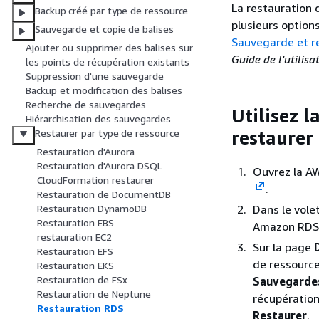
La restauration 
Backup créé par type de ressource
plusieurs option
Sauvegarde et copie de balises
Sauvegarde et r
Ajouter ou supprimer des balises sur
Guide de l'utili
les points de récupération existants
Suppression d'une sauvegarde
Backup et modification des balises
Recherche de sauvegardes
Utilisez 
Hiérarchisation des sauvegardes
restaurer
Restaurer par type de ressource
Restauration d'Aurora
Restauration d'Aurora DSQL
Ouvrez la A
CloudFormation restaurer
.
Restauration de DocumentDB
Dans le vole
Restauration DynamoDB
Restauration EBS
Amazon RDS 
restauration EC2
Sur la page
Restauration EFS
de ressource
Restauration EKS
Restauration de FSx
Sauvegarde
Restauration de Neptune
récupération
Restauration RDS
Restaurer
.