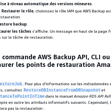
ise à niveau automatique des versions mineures
.
t
Restaurer le rôle
, choisissez le rôle IAM que AWS Backup a
estauration.
estore backup
.
taurer les tâches
s'affiche. Un message en haut de la page f
 sur la tâche de restauration.
la commande AWS Backup API, CLI ou
aurer les points de restauration Am
. Pour plus d'informations sur les métadonnées e
estoreJob
es, consultez
et
RestoreDBInstanceFromDBSnapshot
dans le manuel
Amazon RDS API Ref
tanceToPointInTime
te en outre les attributs informatifs suivants. Cependant, 
tera pas la restauration :