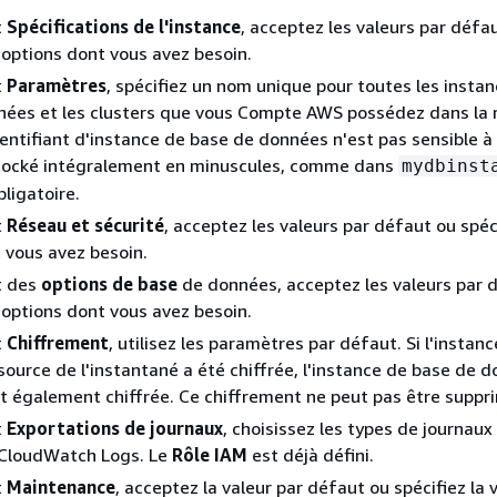
t
Spécifications de l'instance
, acceptez les valeurs par défa
s options dont vous avez besoin.
t
Paramètres
, spécifiez un nom unique pour toutes les insta
nées et les clusters que vous Compte AWS possédez dans la 
identifiant d'instance de base de données n'est pas sensible à 
 stocké intégralement en minuscules, comme dans
mydbinst
ligatoire.
t
Réseau et sécurité
, acceptez les valeurs par défaut ou spéci
 vous avez besoin.
t des
options de base
de données, acceptez les valeurs par 
s options dont vous avez besoin.
t
Chiffrement
, utilisez les paramètres par défaut. Si l'instan
ource de l'instantané a été chiffrée, l'instance de base de 
t également chiffrée. Ce chiffrement ne peut pas être suppr
t
Exportations de journaux
, choisissez les types de journaux 
CloudWatch Logs. Le
Rôle IAM
est déjà défini.
t
Maintenance
, acceptez la valeur par défaut ou spécifiez la 