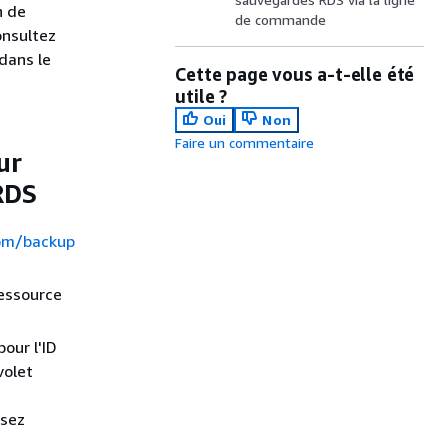
n de
de commande
onsultez
dans le
Cette page vous a-t-elle été
utile ?
Oui
Non
Faire un commentaire
ur
RDS
com/backup
ressource
pour l'ID
volet
ssez