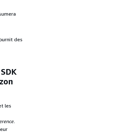
ssumera
ournit des
 SDK
azon
t les
erence
.
leur