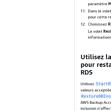
paramètre
M
Dans le vole
pour cette r
Choisissez
R
Le volet
Res
informations
Utilisez 
pour rest
RDS
Utilisez
StartR
valeurs accepté
RestoreDBIns
AWS Backup Accep
inclusion n’affec