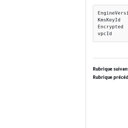
EngineVersi
KmsKeyId   
Encrypted  
vpcId
Rubrique suivant
Rubrique précéd