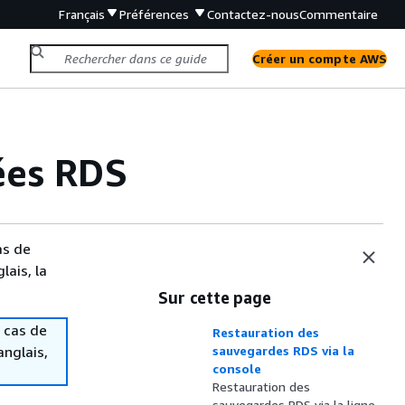
Français
Préférences
Contactez-nous
Commentaire
Créer un compte AWS
ées RDS
as de
lais, la
Sur cette page
 cas de
Restauration des
anglais,
sauvegardes RDS via la
console
Restauration des
sauvegardes RDS via la ligne