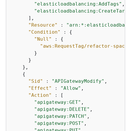
"elasticloadbalancing:AddTags"
,

"elasticloadbalancing:CreateTarge
      ],

"Resource"
 : 
"arn:*:elasticloadbala
"Condition"
 : 
{
"Null"
 : 
{
"aws:RequestTag/refactor-spaces
        }

      }

    },

{
"Sid"
 : 
"APIGatewayModify"
,

"Effect"
 : 
"Allow"
,

"Action"
 : [

"apigateway:GET"
,

"apigateway:DELETE"
,

"apigateway:PATCH"
,

"apigateway:POST"
,

"apigateway:PUT"
,
