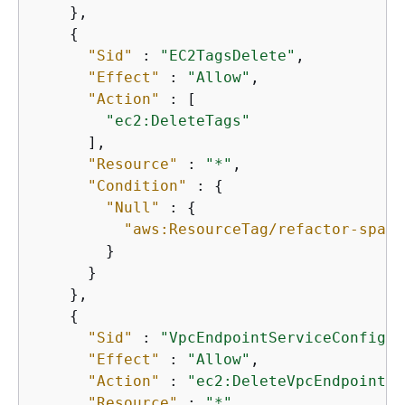
    },

{
"Sid"
 : 
"EC2TagsDelete"
,

"Effect"
 : 
"Allow"
,

"Action"
 : [

"ec2:DeleteTags"
      ],

"Resource"
 : 
"*"
,

"Condition"
 : 
{
"Null"
 : 
{
"aws:ResourceTag/refactor-space
        }

      }

    },

{
"Sid"
 : 
"VpcEndpointServiceConfigur
"Effect"
 : 
"Allow"
,

"Action"
 : 
"ec2:DeleteVpcEndpointSe
"Resource"
 : 
"*"
,
