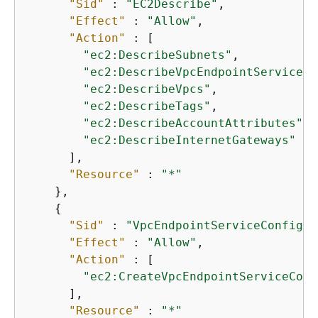
"Sid"
 : 
"EC2Describe"
,

"Effect"
 : 
"Allow"
,

"Action"
 : [

"ec2:DescribeSubnets"
,

"ec2:DescribeVpcEndpointServiceCo
"ec2:DescribeVpcs"
,

"ec2:DescribeTags"
,

"ec2:DescribeAccountAttributes"
,

"ec2:DescribeInternetGateways"
      ],

"Resource"
 : 
"*"
    },

{
"Sid"
 : 
"VpcEndpointServiceConfigur
"Effect"
 : 
"Allow"
,

"Action"
 : [

"ec2:CreateVpcEndpointServiceConf
      ],

"Resource"
 : 
"*"