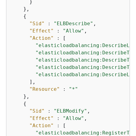
      }

    },

{
"Sid"
 : 
"ELBDescribe"
,

"Effect"
 : 
"Allow"
,

"Action"
 : [

"elasticloadbalancing:DescribeLoa
"elasticloadbalancing:DescribeTag
"elasticloadbalancing:DescribeTar
"elasticloadbalancing:DescribeTar
"elasticloadbalancing:DescribeLis
      ],

"Resource"
 : 
"*"
    },

{
"Sid"
 : 
"ELBModify"
,

"Effect"
 : 
"Allow"
,

"Action"
 : [

"elasticloadbalancing:RegisterTar