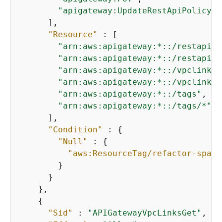
"apigateway:UpdateRestApiPolicy"
      ],

"Resource"
 : [

"arn:aws:apigateway:*::/restapis"
"arn:aws:apigateway:*::/restapis/
"arn:aws:apigateway:*::/vpclinks"
"arn:aws:apigateway:*::/vpclinks/
"arn:aws:apigateway:*::/tags"
,

"arn:aws:apigateway:*::/tags/*"
      ],

"Condition"
 : 
{
"Null"
 : 
{
"aws:ResourceTag/refactor-space
        }

      }

    },

{
"Sid"
 : 
"APIGatewayVpcLinksGet"
,
