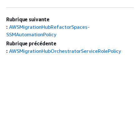
Rubrique suivante
:
AWSMigrationHubRefactorSpaces-
SSMAutomationPolicy
Rubrique précédente
:
AWSMigrationHubOrchestratorServiceRolePolicy