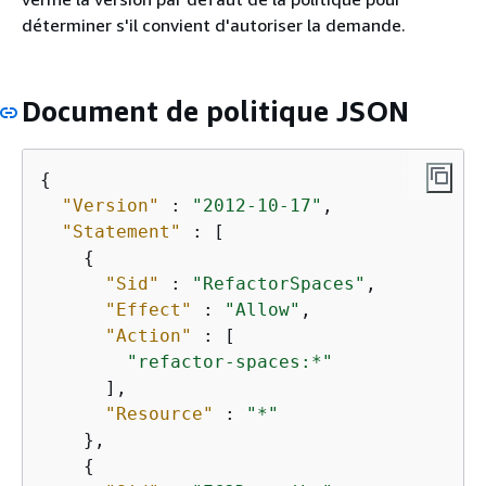
déterminer s'il convient d'autoriser la demande.
Document de politique JSON
{
"Version"
 : 
"2012-10-17"
,

"Statement"
 : [

{
"Sid"
 : 
"RefactorSpaces"
,

"Effect"
 : 
"Allow"
,

"Action"
 : [

"refactor-spaces:*"
      ],

"Resource"
 : 
"*"
    },

{