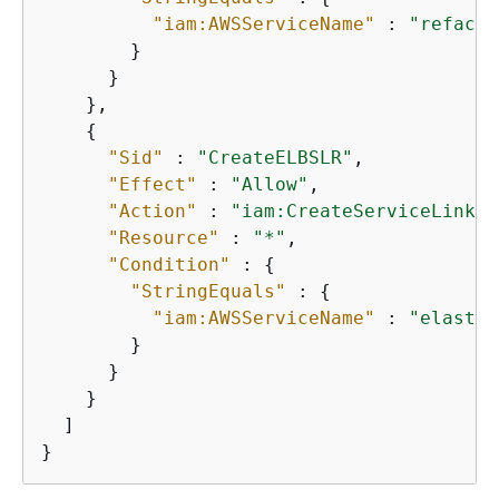
"iam:AWSServiceName"
 : 
"refacto
        }

      }

    },

{
"Sid"
 : 
"CreateELBSLR"
,

"Effect"
 : 
"Allow"
,

"Action"
 : 
"iam:CreateServiceLinked
"Resource"
 : 
"*"
,

"Condition"
 : 
{
"StringEquals"
 : 
{
"iam:AWSServiceName"
 : 
"elastic
        }

      }

    }

  ]

}