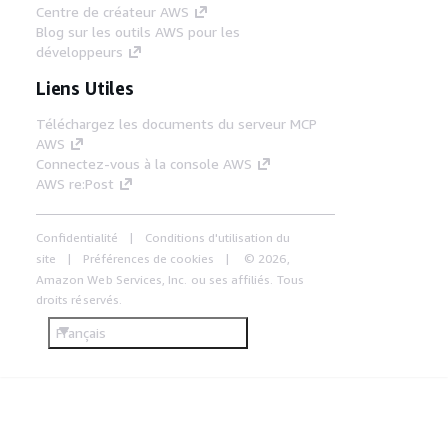
Centre de créateur AWS
Blog sur les outils AWS pour les
développeurs
Liens Utiles
Téléchargez les documents du serveur MCP
AWS
Connectez-vous à la console AWS
AWS re:Post
Confidentialité
Conditions d'utilisation du
site
Préférences de cookies
© 2026,
Amazon Web Services, Inc. ou ses affiliés. Tous
droits réservés.
Français