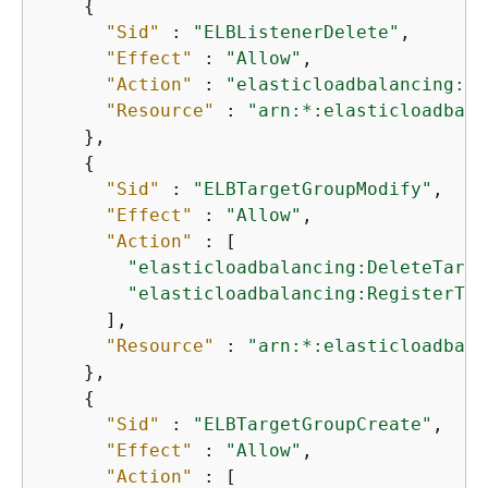
{
"Sid"
 : 
"ELBListenerDelete"
,

"Effect"
 : 
"Allow"
,

"Action"
 : 
"elasticloadbalancing:De
"Resource"
 : 
"arn:*:elasticloadbala
    },

{
"Sid"
 : 
"ELBTargetGroupModify"
,

"Effect"
 : 
"Allow"
,

"Action"
 : [

"elasticloadbalancing:DeleteTarge
"elasticloadbalancing:RegisterTar
      ],

"Resource"
 : 
"arn:*:elasticloadbala
    },

{
"Sid"
 : 
"ELBTargetGroupCreate"
,

"Effect"
 : 
"Allow"
,

"Action"
 : [
