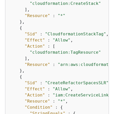
"cloudformation:CreateStack"
      ],

"Resource"
 : 
"*"
    },

{
"Sid"
 : 
"CloudformationStackTag"
,

"Effect"
 : 
"Allow"
,

"Action"
 : [

"cloudformation:TagResource"
      ],

"Resource"
 : 
"arn:aws:cloudformatio
    },

{
"Sid"
 : 
"CreateRefactorSpacesSLR"
,

"Effect"
 : 
"Allow"
,

"Action"
 : 
"iam:CreateServiceLinked
"Resource"
 : 
"*"
,

"Condition"
 : 
{
"StringEquals"
 : 
{