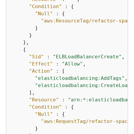
"Condition"
 : 
{
"Null"
 : 
{
"aws:ResourceTag/refactor-space
        }

      }

    },

{
"Sid"
 : 
"ELBLoadBalancerCreate"
,

"Effect"
 : 
"Allow"
,

"Action"
 : [

"elasticloadbalancing:AddTags"
,

"elasticloadbalancing:CreateLoadB
      ],

"Resource"
 : 
"arn:*:elasticloadbala
"Condition"
 : 
{
"Null"
 : 
{
"aws:RequestTag/refactor-spaces
        }
