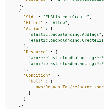
    },

{
"Sid"
 : 
"ELBListenerCreate"
,

"Effect"
 : 
"Allow"
,

"Action"
 : [

"elasticloadbalancing:AddTags"
,

"elasticloadbalancing:CreateListe
      ],

"Resource"
 : [

"arn:*:elasticloadbalancing:*:*:l
"arn:*:elasticloadbalancing:*:*:l
      ],

"Condition"
 : 
{
"Null"
 : 
{
"aws:RequestTag/refactor-spaces
        }

      }

    },
