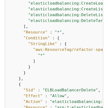
"elasticloadbalancing:CreateLoadB
"elasticloadbalancing:CreateListe
"elasticloadbalancing:DeleteListe
"elasticloadbalancing:DeleteTarge
      ],

"Resource"
 : 
"*"
,

"Condition"
 : 
{
"StringLike"
 : 
{
"aws:ResourceTag/refactor-space
"*"
          ]

        }

      }

    },

{
"Sid"
 : 
"ELBLoadBalancerDelete"
,

"Effect"
 : 
"Allow"
,

"Action"
 : 
"elasticloadbalancing:De
"Resource"
 : 
"arn:*:elasticloadbala