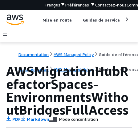
Français
Préférences
Contactez-nous
Comm
Mise en route
Guides de service
Out
Documentation
AWS Managed Policy
Guide de référenc
AWSMigrationHubR
Documentation
AWS Managed Policy
Guide de référenc
efactorSpaces-
EnvironmentsWitho
utBridgesFullAccess
PDF
Markdown
Mode concentration