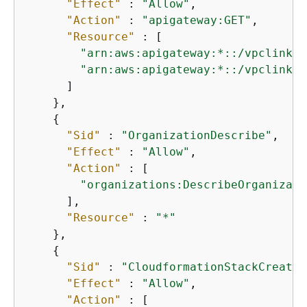
"Effect"
 : 
"Allow"
,

"Action"
 : 
"apigateway:GET"
,

"Resource"
 : [

"arn:aws:apigateway:*::/vpclinks"
"arn:aws:apigateway:*::/vpclinks/
      ]

    },

{
"Sid"
 : 
"OrganizationDescribe"
,

"Effect"
 : 
"Allow"
,

"Action"
 : [

"organizations:DescribeOrganizati
      ],

"Resource"
 : 
"*"
    },

{
"Sid"
 : 
"CloudformationStackCreate"
"Effect"
 : 
"Allow"
,

"Action"
 : [
