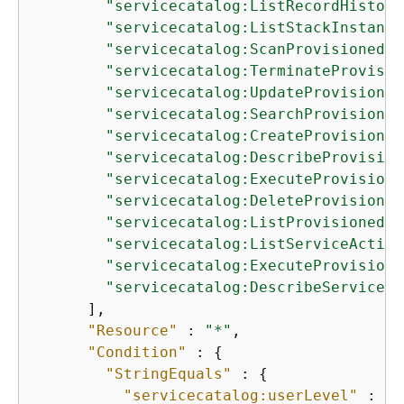
"servicecatalog:ListRecordHistory
"servicecatalog:ListStackInstance
"servicecatalog:ScanProvisionedPr
"servicecatalog:TerminateProvisio
"servicecatalog:UpdateProvisioned
"servicecatalog:SearchProvisioned
"servicecatalog:CreateProvisioned
"servicecatalog:DescribeProvision
"servicecatalog:ExecuteProvisione
"servicecatalog:DeleteProvisioned
"servicecatalog:ListProvisionedPr
"servicecatalog:ListServiceAction
"servicecatalog:ExecuteProvisione
"servicecatalog:DescribeServiceAc
      ],

"Resource"
 : 
"*"
,

"Condition"
 : 
{
"StringEquals"
 : 
{
"servicecatalog:userLevel"
 : 
"s