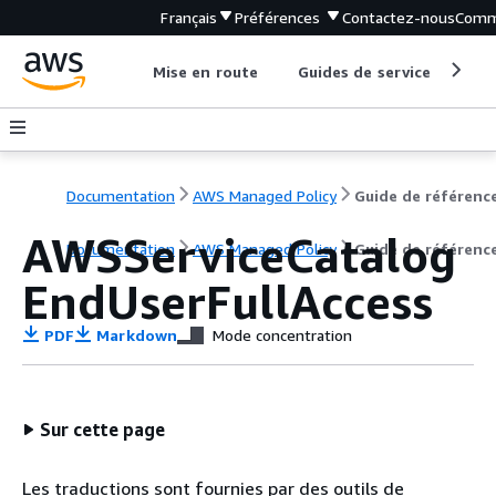
Français
Préférences
Contactez-nous
Comm
Mise en route
Guides de service
Out
Documentation
AWS Managed Policy
Guide de référenc
AWSServiceCatalog
Documentation
AWS Managed Policy
Guide de référenc
EndUserFullAccess
PDF
Markdown
Mode concentration
Sur cette page
Les traductions sont fournies par des outils de