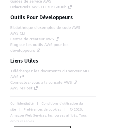
Guides de service AWS
Didacticiels AWS CLI sur GitHub
Outils Pour Développeurs
Bibliothèque d'exemples de code AWS
AWS CLI
Centre de créateur AWS
Blog sur les outils AWS pour les
développeurs
Liens Utiles
Téléchargez les documents du serveur MCP
AWS
Connectez-vous à la console AWS
AWS re:Post
Confidentialité
Conditions d'utilisation du
site
Préférences de cookies
© 2026,
Amazon Web Services, Inc. ou ses affiliés. Tous
droits réservés.