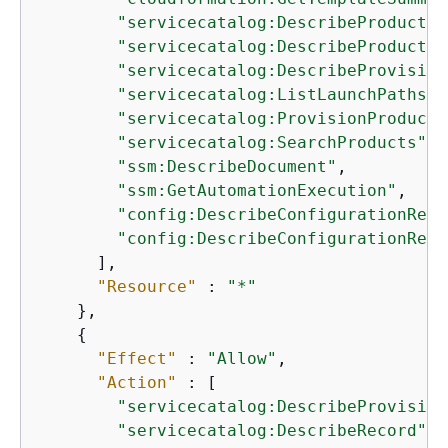
"servicecatalog:DescribeProduct"
,

"servicecatalog:DescribeProductVi
"servicecatalog:DescribeProvision
"servicecatalog:ListLaunchPaths"
,

"servicecatalog:ProvisionProduct"
"servicecatalog:SearchProducts"
,

"ssm:DescribeDocument"
,

"ssm:GetAutomationExecution"
,

"config:DescribeConfigurationReco
"config:DescribeConfigurationReco
      ],

"Resource"
 : 
"*"
    },

{
"Effect"
 : 
"Allow"
,

"Action"
 : [

"servicecatalog:DescribeProvision
"servicecatalog:DescribeRecord"
,
