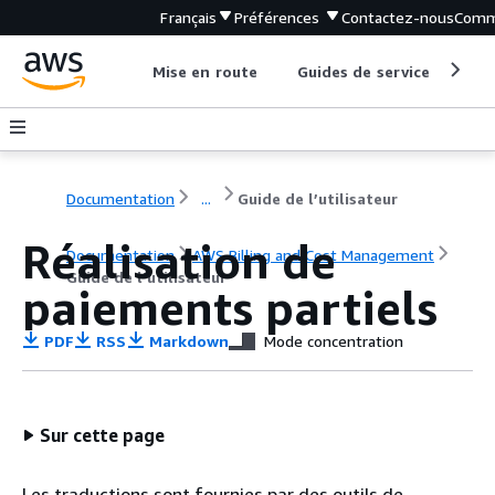
Français
Préférences
Contactez-nous
Comm
Mise en route
Guides de service
Out
Documentation
...
Guide de l’utilisateur
Réalisation de
Documentation
AWS Billing and Cost Management
Guide de l’utilisateur
paiements partiels
PDF
RSS
Markdown
Mode concentration
Sur cette page
Les traductions sont fournies par des outils de