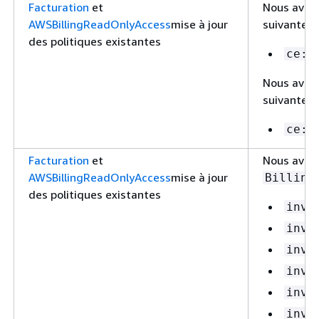
Facturation
et
Nous avons
AWSBillingReadOnlyAccess
mise à jour
suivantes
des politiques existantes
ce:L
Nous avons
suivantes
ce:L
Facturation
et
Nous avons
AWSBillingReadOnlyAccess
mise à jour
Billing
des politiques existantes
invo
invo
invo
invo
invo
invo