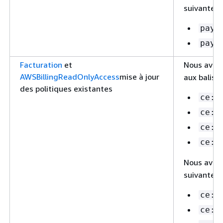
suivante re
paym
paym
Facturation
et
Nous avon
AWSBillingReadOnlyAccess
mise à jour
aux balises
des politiques existantes
ce:L
ce:S
ce:G
ce:G
Nous avon
suivante re
ce:L
ce:G