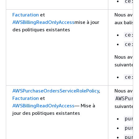
ce:G
Facturation
et
Nous avon
AWSBillingReadOnlyAccess
mise à jour
aux balises
des politiques existantes
ce:L
ce:U
Nous avon
suivante re
ce:L
AWSPurchaseOrdersServiceRolePolicy
,
Nous avon
Facturation
et
AWSPurc
AWSBillingReadOnlyAccess
— Mise à
suivantes 
jour des politiques existantes
purc
purc
purc