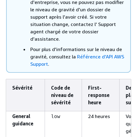
d'entreprise, vous ne pouvez pas modifier
le niveau de gravité d'un dossier de
support après l'avoir créé. Si votre
situation change, contactez l' Support
agent chargé de votre dossier
d'assistance.
Pour plus d'informations sur le niveau de
gravité, consultez la
Référence d'API AWS
Support
.
Sévérité
Code de
First-
Desc
niveau de
response
plan
sévérité
heure
supp
General
24 heures
Vous
low
guidance
ques
géné