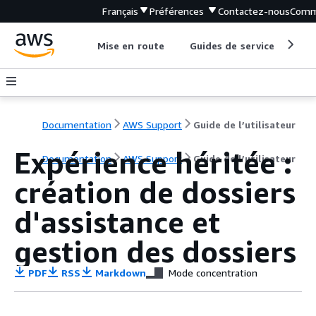
Français
Préférences
Contactez-nous
Comm
Mise en route
Guides de service
Out
Documentation
AWS Support
Guide de l’utilisateur
Expérience héritée :
Documentation
AWS Support
Guide de l’utilisateur
création de dossiers
d'assistance et
gestion des dossiers
PDF
RSS
Markdown
Mode concentration