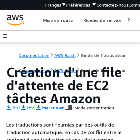
Français
Préférences
Contactez-nous
Comm
Mise en route
Guides de service
Out
Documentation
AWS Batch
Guide de l’utilisateur
Création d'une file
Documentation
AWS Batch
Guide de l’utilisateur
d'attente de EC2
tâches Amazon
PDF
RSS
Markdown
Mode concentration
Les traductions sont fournies par des outils de
traduction automatique. En cas de conflit entre le
contenu d'une traduction et celui de la version