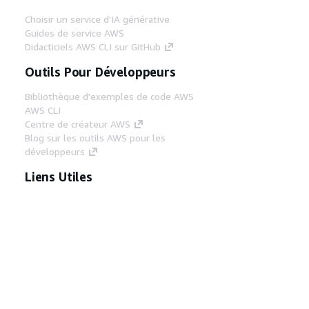
Choisir un service d'IA générative
Guides de service AWS
Didacticiels AWS CLI sur GitHub
Outils Pour Développeurs
Bibliothèque d'exemples de code AWS
AWS CLI
Centre de créateur AWS
Blog sur les outils AWS pour les
développeurs
Liens Utiles
Téléchargez les documents du serveur MCP
AWS
Connectez-vous à la console AWS
AWS re:Post
Confidentialité
Conditions d'utilisation du
site
Préférences de cookies
© 2026,
Amazon Web Services, Inc. ou ses affiliés. Tous