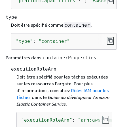
"platformCapabilities"
: [ 
"FARGATE"
 ]
type
Doit être spécifié comme
.
container
"type"
: 
"container"
Paramètres dans
containerProperties
executionRoleArn
Doit être spécifié pour les tâches exécutées
sur les ressources Fargate. Pour plus
d’informations, consultez
Rôles IAM pour les
tâches
dans le
Guide du développeur Amazon
Elastic Container Service
.
"executionRoleArn"
: 
"arn:aws:iam::123