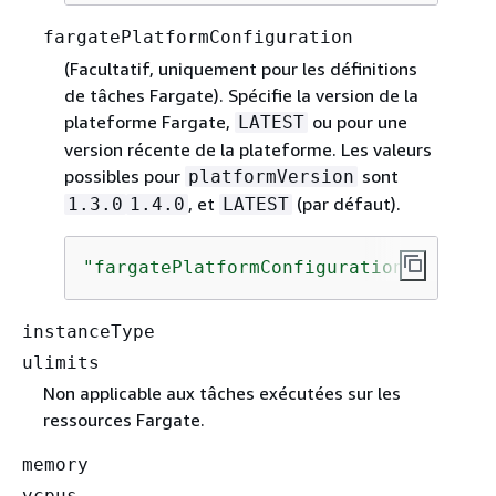
fargatePlatformConfiguration
(Facultatif, uniquement pour les définitions
de tâches Fargate). Spécifie la version de la
plateforme Fargate,
ou pour une
LATEST
version récente de la plateforme. Les valeurs
possibles pour
sont
platformVersion
, et
(par défaut).
1.3.0
1.4.0
LATEST
"fargatePlatformConfiguration"
: 
{
"pl
instanceType
ulimits
Non applicable aux tâches exécutées sur les
ressources Fargate.
memory
vcpus