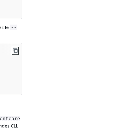
ez le
--
entcore
des CLI,