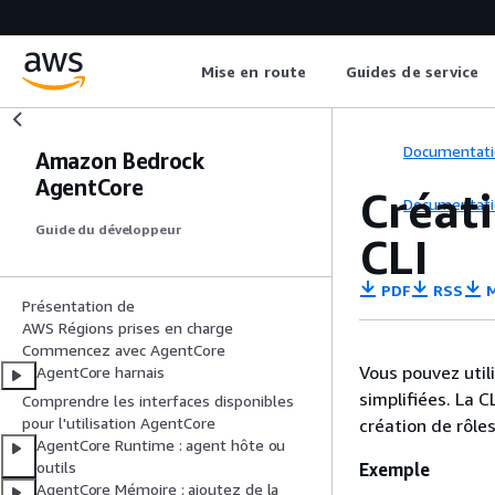
Mise en route
Guides de service
Documentati
Amazon Bedrock
AgentCore
Créati
Documentati
Guide du développeur
CLI
PDF
RSS
M
Présentation de
AWS Régions prises en charge
Commencez avec AgentCore
Vous pouvez util
AgentCore harnais
simplifiées. La 
Comprendre les interfaces disponibles
pour l'utilisation AgentCore
création de rôles
AgentCore Runtime : agent hôte ou
outils
Exemple
AgentCore Mémoire : ajoutez de la