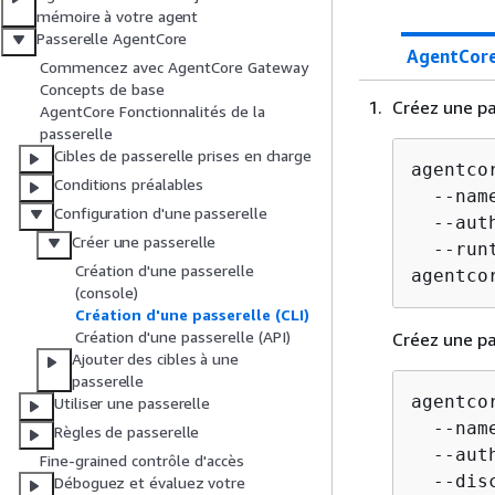
mémoire à votre agent
Passerelle AgentCore
AgentCore
Commencez avec AgentCore Gateway
Concepts de base
Créez une pa
AgentCore Fonctionnalités de la
passerelle
Cibles de passerelle prises en charge
agentco
Conditions préalables
  --nam
Configuration d'une passerelle
  --aut
Créer une passerelle
  --run
Création d'une passerelle
agentco
(console)
Création d'une passerelle (CLI)
Création d'une passerelle (API)
Créez une pa
Ajouter des cibles à une
passerelle
agentco
Utiliser une passerelle
  --nam
Règles de passerelle
  --aut
Fine-grained contrôle d'accès
  --dis
Déboguez et évaluez votre