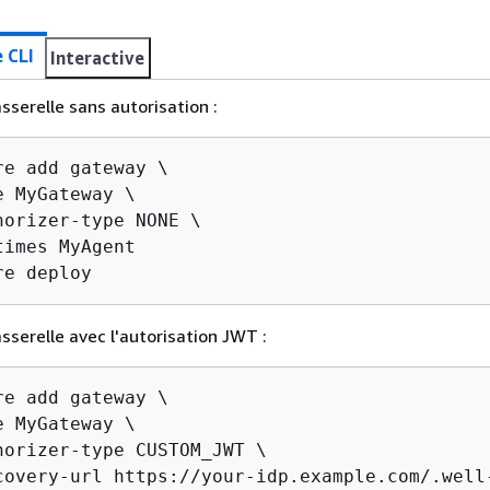
 CLI
Interactive
sserelle sans autorisation :
re add gateway \

e MyGateway \

horizer-type NONE \

times MyAgent

re deploy
sserelle avec l'autorisation JWT :
re add gateway \

e MyGateway \

horizer-type CUSTOM_JWT \

covery-url https://your-idp.example.com/.well-