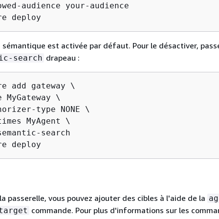
owed-audience your-audience

re deploy
 sémantique est activée par défaut. Pour le désactiver, pass
drapeau :
ic-search
re add gateway \

e MyGateway \

horizer-type NONE \

times MyAgent \

semantic-search

re deploy
la passerelle, vous pouvez ajouter des cibles à l'aide de la
ag
commande. Pour plus d'informations sur les comman
target