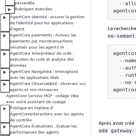
passerelle
  --all
Rubriques avancées
agentco
AgentCore Identité : assurer la gestion
de l'identité pour les applications
La recherche
d'agent
AgentCore paiements : Activez les
no-semant
paiements par microtransactions
sécurisés pour les agents IA
agentco
AgentCore Interpréteur de code :
exécution du code et analyse des
  --nam
données
  --aut
AgentCore Navigateur : interagissez
  --run
avec les applications Web
  --no-
AgentCore Observabilité : observez vos
agentco
agents et vos ressources
AgentCore Serveur MCP : codage Vibe
avec votre assistant de codage
Politique en matière d'
AgentCoreinteractions avec les agents
de contrôle
Après avoir créé 
AgentCore Évaluations : Évaluer les
add gateway-
performances des agents