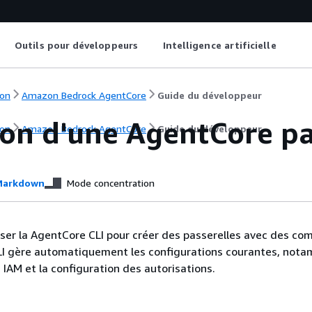
Outils pour développeurs
Intelligence artificielle
on
Amazon Bedrock AgentCore
Guide du développeur
on d'une AgentCore pas
on
Amazon Bedrock AgentCore
Guide du développeur
arkdown
Mode concentration
iser la AgentCore CLI pour créer des passerelles avec des 
CLI gère automatiquement les configurations courantes, not
 IAM et la configuration des autorisations.