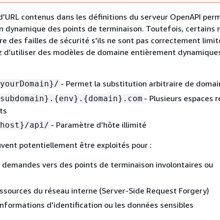
d'URL contenus dans les définitions du serveur OpenAPI per
n dynamique des points de terminaison. Toutefois, certains
e des failles de sécurité s'ils ne sont pas correctement limit
tez d'utiliser des modèles de domaine entièrement dynamiques
- Permet la substitution arbitraire de doma
yourDomain}/
- Plusieurs espaces 
subdomain}.
{
env}.
{
domain}.com
ts
- Paramètre d'hôte illimité
host}/api/
ent potentiellement être exploités pour :
s demandes vers des points de terminaison involontaires ou
ssources du réseau interne (Server-Side Request Forgery)
s informations d'identification ou les données sensibles