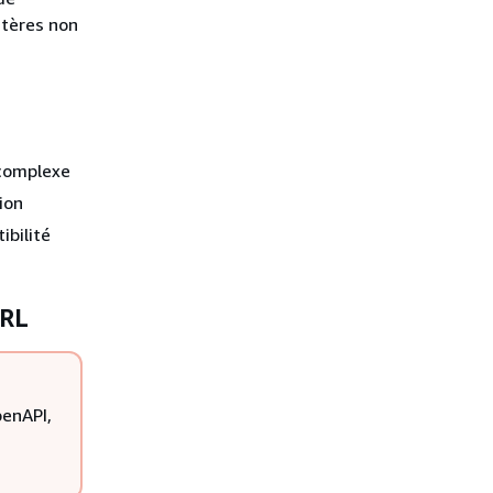
ctères non
 complexe
ion
ibilité
URL
penAPI,