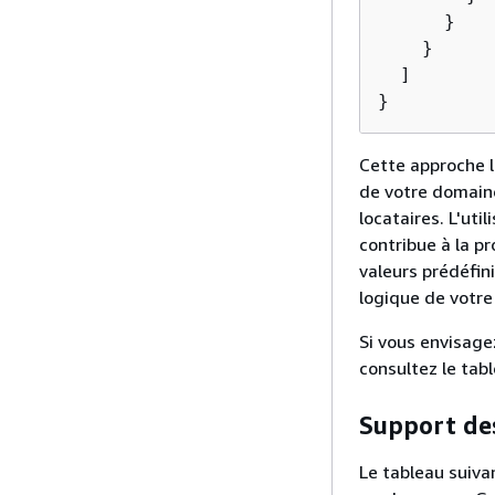
      }

    }

  ]

}
Cette approche l
de votre domaine
locataires. L'uti
contribue à la p
valeurs prédéfini
logique de votre
Si vous envisage
consultez le tab
Support de
Le tableau suiva