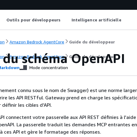
Outils pour développeurs
Intelligence artificielle
on
Amazon Bedrock AgentCore
Guide du développeur
s du schéma OpenAPI
on
Amazon Bedrock AgentCore
Guide du développeur
arkdown
Mode concentration
nement connu sous le nom de Swagger) est une norme larg
crire les API RESTful. Gateway prend en charge les spécificati
définir les cibles d'API.
PI connectent votre passerelle aux API REST définies à l'aide
penAPI. La passerelle traduit les demandes MCP entrantes e
à ces API et gère le formatage des réponses.