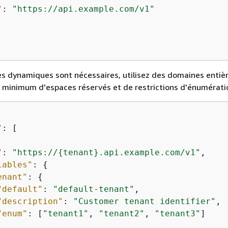
"
: 
"https://api.example.com/v1"
es dynamiques sont nécessaires, utilisez des domaines enti
n minimum d'espaces réservés et de restrictions d'énumératio
"
: [

"
: 
"https://
{
tenant}.api.example.com/v1"
,

iables"
: 
{
enant"
: 
{
"default"
: 
"default-tenant"
,

"description"
: 
"Customer tenant identifier"
,

"enum"
: [
"tenant1"
, 
"tenant2"
, 
"tenant3"
]
