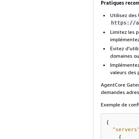
Pratiques reco
Utilisez des
https://a
Limitez les
implémentez 
Évitez d'util
domaines ou
Implémentez 
valeurs des
AgentCore Gatew
demandes adress
Exemple de confi
{
"servers
{