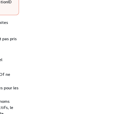
ationID
mites
t pas pris
el
lOf ne
s pour les
e
 noms
ifs, le
de