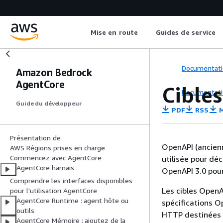
Mise en route
Guides de service
Documentati
Amazon Bedrock
AgentCore
Cible
Documentati
Guide du développeur
PDF
RSS
M
Présentation de
OpenAPI (ancien
AWS Régions prises en charge
Commencez avec AgentCore
utilisée pour dé
AgentCore harnais
OpenAPI 3.0 pour 
Comprendre les interfaces disponibles
Les cibles OpenA
pour l'utilisation AgentCore
AgentCore Runtime : agent hôte ou
spécifications O
outils
HTTP destinées 
AgentCore Mémoire : ajoutez de la