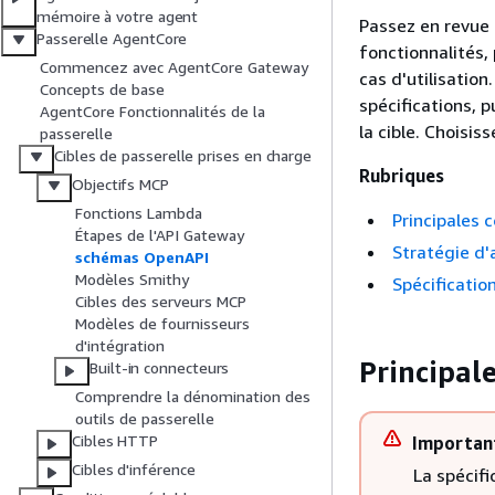
mémoire à votre agent
Passez en revue l
Passerelle AgentCore
fonctionnalités, 
Commencez avec AgentCore Gateway
cas d'utilisatio
Concepts de base
spécifications, p
AgentCore Fonctionnalités de la
la cible. Choisis
passerelle
Cibles de passerelle prises en charge
Rubriques
Objectifs MCP
Fonctions Lambda
Principales 
Étapes de l'API Gateway
Stratégie d'
schémas OpenAPI
Modèles Smithy
Spécificati
Cibles des serveurs MCP
Modèles de fournisseurs
d'intégration
Principale
Built-in connecteurs
Comprendre la dénomination des
outils de passerelle
Cibles HTTP
Importan
Cibles d'inférence
La spécif