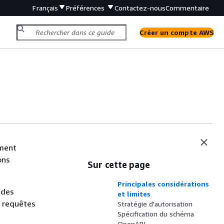
Français
Préférences
Contactez-nous
Commentaire
Créer un compte AWS
ement
ons
Sur cette page
Principales considérations
 des
et limites
n requêtes
Stratégie d'autorisation
Spécification du schéma
OpenAPI