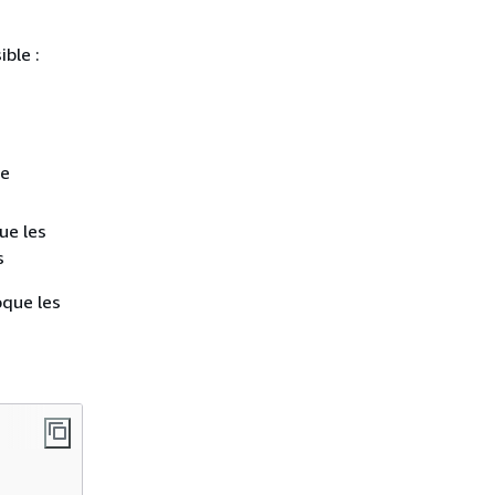
ble :
de
ue les
s
que les