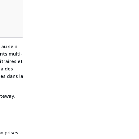
 au sein
nts multi-
itraires et
 à des
res dans la
ateway,
on prises