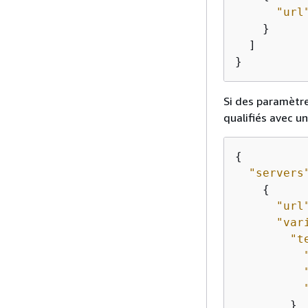
"url
    }

  ]

}
Si des paramètr
qualifiés avec u
{
"servers
{
"url
"var
"t
        }
