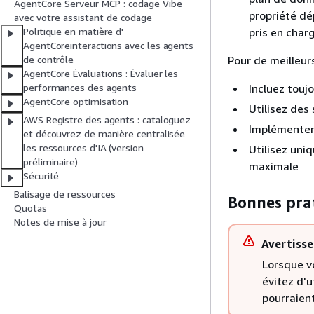
AgentCore Serveur MCP : codage Vibe
propriété dé
avec votre assistant de codage
pris en char
Politique en matière d'
AgentCoreinteractions avec les agents
Pour de meilleurs
de contrôle
AgentCore Évaluations : Évaluer les
Incluez touj
performances des agents
AgentCore optimisation
Utilisez des
AWS Registre des agents : cataloguez
Implémenter 
et découvrez de manière centralisée
les ressources d'IA (version
Utilisez uni
préliminaire)
maximale
Sécurité
Balisage de ressources
Bonnes prat
Quotas
Notes de mise à jour
Avertiss
Lorsque v
évitez d'
pourraient