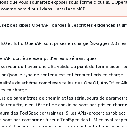
tions que vous souhaitez exposer sous forme d'outils. L'Oper
é comme nom d'outil dans l'interface MCP.
isez des cibles OpenAPI, gardez à l'esprit les exigences et li
 3.0 et 3.1 d'OpenAPI sont prises en charge (Swagger 2.0 n'es
penAPI doit être exempt d'erreurs sémantiques
u serveur doit avoir une URL valide du point de terminaison ré
tion/json le type de contenu est entièrement pris en charge
nalités de schéma complexes telles que OneOf, AnyOf et Al
ses en charge
eurs de paramètres de chemin et les sérialiseurs de paramètre
e requête, d'en-tête et de cookie ne sont pas pris en charg
ura des ToolSpec contraintes. Si les APIs/properties/object
 sont pas conformes à ceux ToolSpec des LLM en aval respect
ées échouera. Les erreurs courantes sont le fait que le nom 