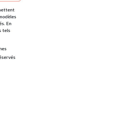
mettent
 modèles
és. En
 tels
ines
réservés