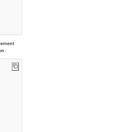
èrement
n :