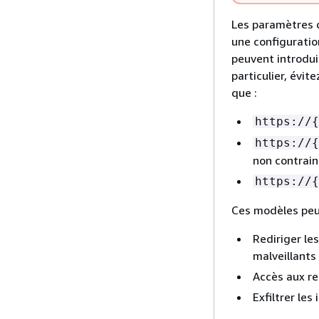
Les paramètres 
une configuratio
peuvent introduir
particulier, évi
que :
https://
{
https://
{
non contrain
https://
{
Ces modèles peuv
Rediriger le
malveillants
Accès aux re
Exfiltrer le