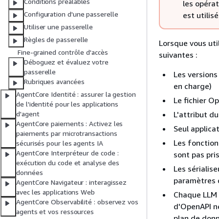
Conditions préalables
les opéra
Configuration d'une passerelle
est utilis
Utiliser une passerelle
Règles de passerelle
Lorsque vous util
Fine-grained contrôle d'accès
suivantes :
Déboguez et évaluez votre
passerelle
Les versions
Rubriques avancées
en charge)
AgentCore Identité : assurer la gestion
Le fichier O
de l'identité pour les applications
L'attribut d
d'agent
AgentCore paiements : Activez les
Seul applica
paiements par microtransactions
Les fonction
sécurisés pour les agents IA
AgentCore Interpréteur de code :
sont pas pri
exécution du code et analyse des
Les sérialis
données
paramètres d
AgentCore Navigateur : interagissez
avec les applications Web
Chaque LLM a
AgentCore Observabilité : observez vos
d'OpenAPI ne
agents et vos ressources
plan de donn