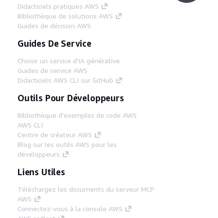
Didacticiels pratiques AWS
Bibliothèque de solutions AWS
Guides de décision AWS
Guides De Service
Choisir un service d'IA générative
Guides de service AWS
Didacticiels AWS CLI sur GitHub
Outils Pour Développeurs
Bibliothèque d'exemples de code AWS
AWS CLI
Centre de créateur AWS
Blog sur les outils AWS pour les
développeurs
Liens Utiles
Téléchargez les documents du serveur MCP
AWS
Connectez-vous à la console AWS