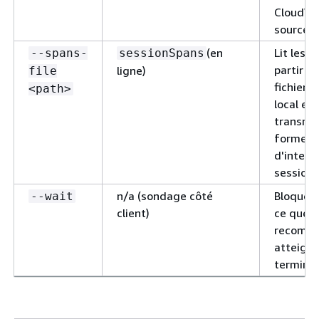
CloudWa
sources.
(en
Lit les s
--spans-
sessionSpans
partir d'
ligne)
file
fichier 
<path>
local et 
transme
forme
d'interv
session 
n/a (sondage côté
Bloquez 
--wait
client)
ce que l
recomma
atteigne
terminal