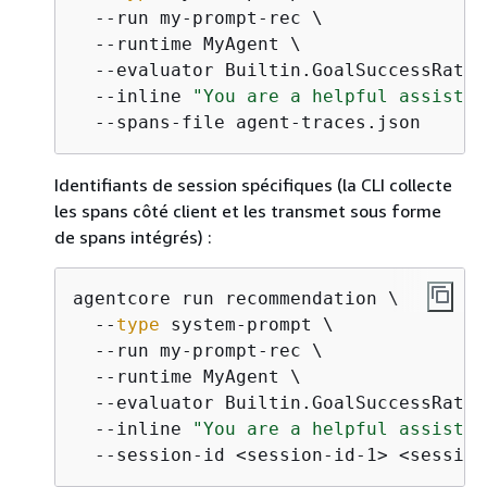
  --run my-prompt-rec \

  --runtime MyAgent \

  --evaluator Builtin.GoalSuccessRate \
  --inline 
"You are a helpful assistan
  --spans-file agent-traces.json
Identifiants de session spécifiques (la CLI collecte
les spans côté client et les transmet sous forme
de spans intégrés) :
agentcore run recommendation \

  --
type
 system-prompt \

  --run my-prompt-rec \

  --runtime MyAgent \

  --evaluator Builtin.GoalSuccessRate \
  --inline 
"You are a helpful assistan
  --session-id <session-id-1> <session