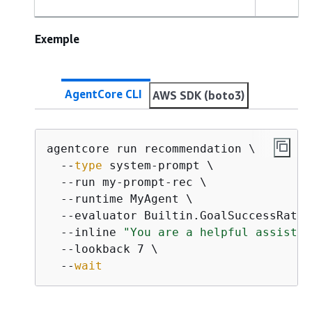
Exemple
AgentCore CLI
AWS SDK (boto3)
agentcore run recommendation \

  --
type
 system-prompt \

  --run my-prompt-rec \

  --runtime MyAgent \

  --evaluator Builtin.GoalSuccessRate \
  --inline 
"You are a helpful assistan
  --lookback 7 \

  --
wait