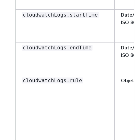
Date/he
cloudwatchLogs.startTime
ISO 860
Date/he
cloudwatchLogs.endTime
ISO 860
Objet
cloudwatchLogs.rule