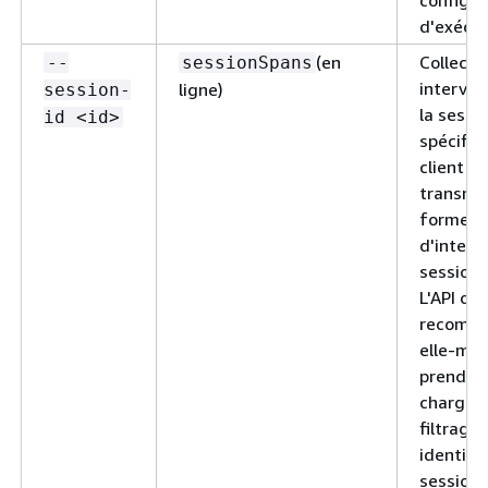
configur
d'exécut
(en
Collecte
--
sessionSpans
interval
ligne)
session-
la sessi
id <id>
spécifié
client et
transme
forme
d'interv
session 
L'API de
recomma
elle-mê
prend p
charge l
filtrage
identifi
session 