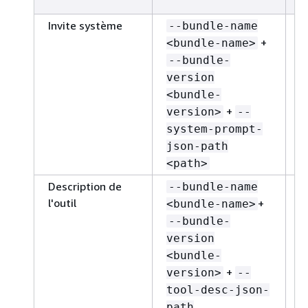
Invite système
--bundle-name
+
<bundle-name>
--bundle-
version
<bundle-
+
version>
--
system-prompt-
json-path
<path>
Description de
--bundle-name
l'outil
+
<bundle-name>
c
--bundle-
version
<bundle-
+
version>
--
tool-desc-json-
path