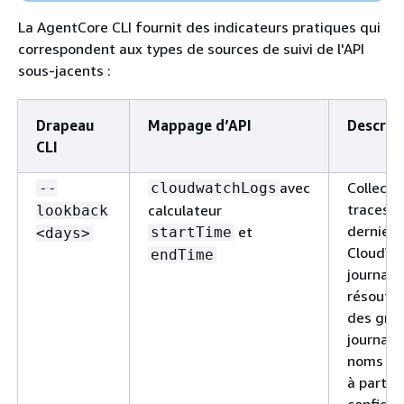
La AgentCore CLI fournit des indicateurs pratiques qui
correspondent aux types de sources de suivi de l'API
sous-jacents :
Drapeau
Mappage d’API
Descrip
CLI
avec
Collecte
--
cloudwatchLogs
traces d
calculateur
lookback
derniers 
et
startTime
<days>
CloudWa
endTime
journaux
résout l
des gro
journaux
noms de
à partir 