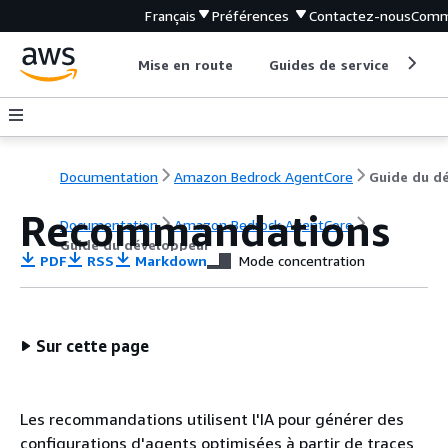
Français
Préférences
Contactez-nous
Comm
Mise en route
Guides de service
Out
Documentation
Amazon Bedrock AgentCore
Recommandations
Documentation
Amazon Bedrock AgentCore
Guide du développeur
PDF
RSS
Markdown
Mode concentration
Sur cette page
Les recommandations utilisent l'IA pour générer des
configurations d'agents optimisées à partir de traces