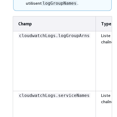
utilisent
.
logGroupNames
Champ
Type
Liste de
cloudwatchLogs.logGroupArns
chaînes
Liste de
cloudwatchLogs.serviceNames
chaînes