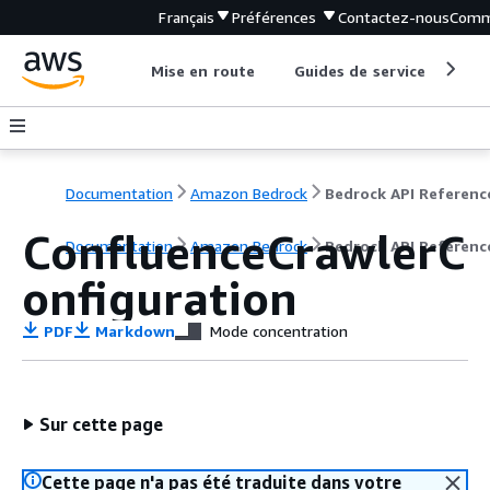
Français
Préférences
Contactez-nous
Comm
Mise en route
Guides de service
Out
Documentation
Amazon Bedrock
Bedrock API Referenc
ConfluenceCrawlerC
Documentation
Amazon Bedrock
Bedrock API Referenc
onfiguration
PDF
Markdown
Mode concentration
Sur cette page
Cette page n'a pas été traduite dans votre