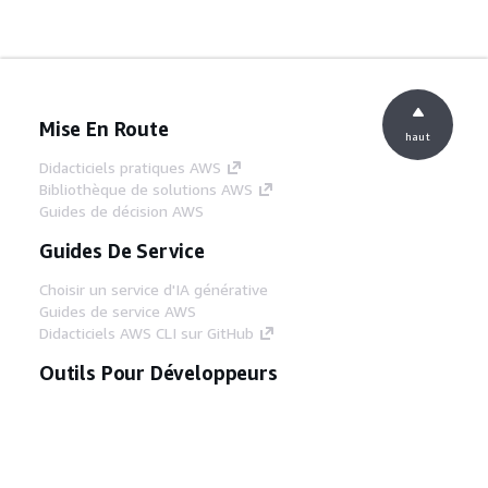
Mise En Route
haut
Didacticiels pratiques AWS
Bibliothèque de solutions AWS
Guides de décision AWS
Guides De Service
Choisir un service d'IA générative
Guides de service AWS
Didacticiels AWS CLI sur GitHub
Outils Pour Développeurs
Bibliothèque d'exemples de code AWS
AWS CLI
Centre de créateur AWS
Blog sur les outils AWS pour les