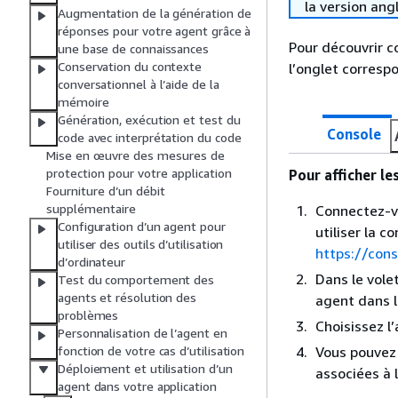
la version ang
Augmentation de la génération de
réponses pour votre agent grâce à
Pour découvrir c
une base de connaissances
Conservation du contexte
l’onglet corresp
conversationnel à l’aide de la
mémoire
Génération, exécution et test du
Console
code avec interprétation du code
Mise en œuvre des mesures de
protection pour votre application
Pour afficher les
Fourniture d’un débit
supplémentaire
Connectez-vo
Configuration d’un agent pour
utiliser la 
utiliser des outils d’utilisation
https://con
d’ordinateur
Dans le vole
Test du comportement des
agents et résolution des
agent dans 
problèmes
Choisissez l’
Personnalisation de l’agent en
Vous pouvez c
fonction de votre cas d’utilisation
Déploiement et utilisation d’un
associées à l
agent dans votre application