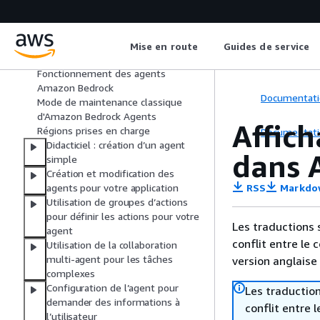
Évaluer les modèles
Gestion des invites
Mise en route
Guides de service
Agents : automatisez des tâches
Fonctionnement des agents
Amazon Bedrock
Documentati
Mode de maintenance classique
d'Amazon Bedrock Agents
Affich
Régions prises en charge
Documentati
Didacticiel : création d’un agent
dans 
simple
Création et modification des
RSS
Markdo
agents pour votre application
Utilisation de groupes d’actions
pour définir les actions pour votre
Les traductions 
agent
conflit entre le 
Utilisation de la collaboration
multi-agent pour les tâches
version anglaise
complexes
Configuration de l’agent pour
Les traduction
demander des informations à
conflit entre 
l’utilisateur