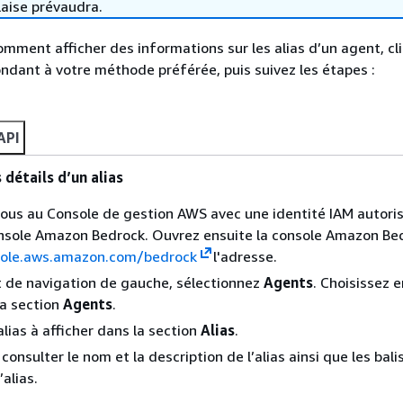
laise prévaudra.
omment afficher des informations sur les alias d’un agent, cl
ondant à votre méthode préférée, puis suivez les étapes :
API
 détails d’un alias
us au Console de gestion AWS avec une identité IAM autori
console Amazon Bedrock. Ouvrez ensuite la console Amazon Be
sole.aws.amazon.com/bedrock
l'adresse.
t de navigation de gauche, sélectionnez
Agents
. Choisissez 
la section
Agents
.
alias à afficher dans la section
Alias
.
onsulter le nom et la description de l’alias ainsi que les bali
’alias.