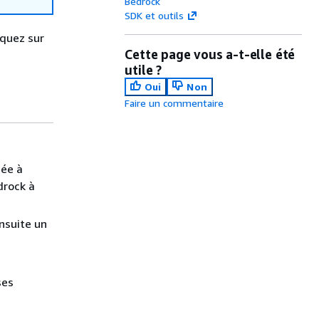
Bedrock
SDK et outils
iquez sur
Cette page vous a-t-elle été
utile ?
Oui
Non
Faire un commentaire
sée à
drock à
ensuite un
ses