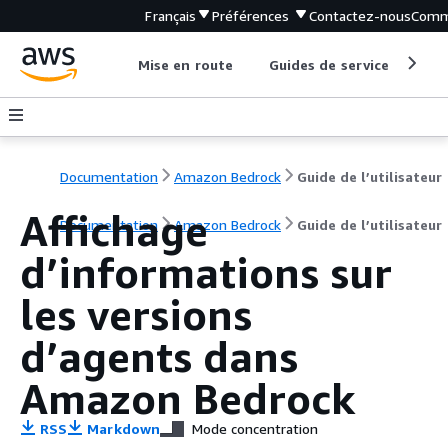
Français
Préférences
Contactez-nous
Comm
Mise en route
Guides de service
Out
Documentation
Amazon Bedrock
Guide de l’utilisateur
Affichage
Documentation
Amazon Bedrock
Guide de l’utilisateur
d’informations sur
les versions
d’agents dans
Amazon Bedrock
RSS
Markdown
Mode concentration