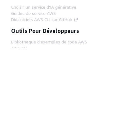
Choisir un service d'IA générative
Guides de service AWS
Didacticiels AWS CLI sur GitHub
Outils Pour Développeurs
Bibliothèque d'exemples de code AWS
AWS CLI
Centre de créateur AWS
Blog sur les outils AWS pour les
développeurs
Liens Utiles
Téléchargez les documents du serveur MCP
AWS
Connectez-vous à la console AWS
AWS re:Post
Confidentialité
Conditions d'utilisation du
site
Préférences de cookies
© 2026,
Amazon Web Services, Inc. ou ses affiliés. Tous