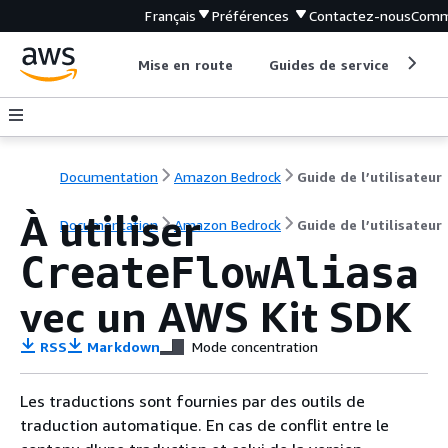
Français
Préférences
Contactez-nous
Comm
Mise en route
Guides de service
Out
Documentation
Amazon Bedrock
Guide de l’utilisateur
À utiliser
Documentation
Amazon Bedrock
Guide de l’utilisateur
a
CreateFlowAlias
vec un AWS Kit SDK
RSS
Markdown
Mode concentration
Les traductions sont fournies par des outils de
traduction automatique. En cas de conflit entre le