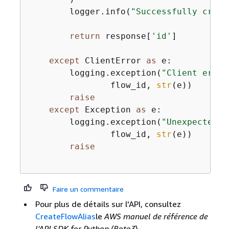
        logger.info(
"Successfully creat
return
 response[
'id'
]

except
 ClientError 
as
 e:

        logging.exception(
"Client error
                flow_id, 
str
(e))

raise
except
 Exception 
as
 e:

        logging.exception(
"Unexpected e
                flow_id, 
str
(e))

raise
Faire un commentaire
Pour plus de détails sur l'API, consultez
CreateFlowAlias
le
AWS manuel de référence de
l'API SDK for Python (Boto3
).