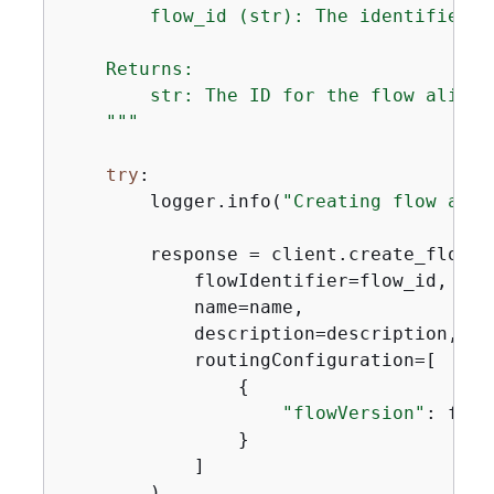
        flow_id (str): The identifier of
    Returns:

        str: The ID for the flow alias.

    """
try
:

        logger.info(
"Creating flow alia
        response = client.create_flow_al
            flowIdentifier=flow_id,

            name=name,

            description=description,

            routingConfiguration=[

{
"flowVersion"
: flow
                }

            ]

        )
