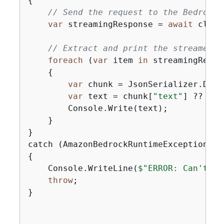
{
// Send the request to the Bedrock 
var
 streamingResponse = 
await
 clien
// Extract and print the streamed r
foreach
 (
var
 item 
in
 streamingRespo
{
var
 chunk = JsonSerializer.Dese
var
 text = chunk[
"text"
] ?? 
""
;

        Console.Write(text);

    }

}

{
    Console.WriteLine(
$"ERROR: Can't in
throw
;

}
