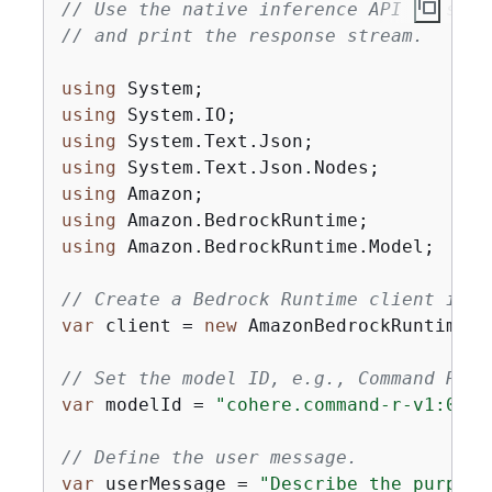
// Use the native inference API to send
// and print the response stream.
using
using
using
using
using
using
using
 Amazon.BedrockRuntime.Model;

// Create a Bedrock Runtime client in t
var
 client = 
new
 AmazonBedrockRuntimeCl
// Set the model ID, e.g., Command R.
var
 modelId = 
"cohere.command-r-v1:0"
;

// Define the user message.
var
 userMessage = 
"Describe the purpose