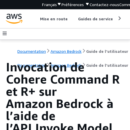
Français
Préférences
Contactez-nous
Comm
Mise en route
Guides de service
Out
Documentation
Amazon Bedrock
Guide de l’utilisateur
Invocation de
Documentation
Amazon Bedrock
Guide de l’utilisateur
Cohere Command R
et R+ sur
Amazon Bedrock à
l’aide de
l’API Invoke Model