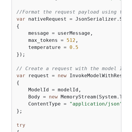
//Format the request payload using the 
var
 nativeRequest = JsonSerializer.Seri
{
    message = userMessage,

    max_tokens = 
512
,

    temperature = 
0.5
});

// Create a request with the model ID a
var
 request = 
new
{
    ModelId = modelId,

    Body = 
new
 MemoryStream(System.Text
    ContentType = 
"application/json"
};

try