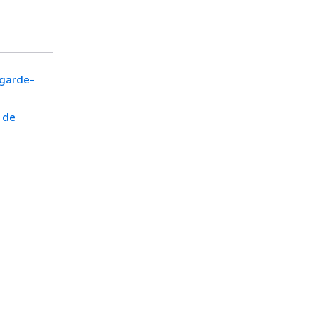
 garde-
s de