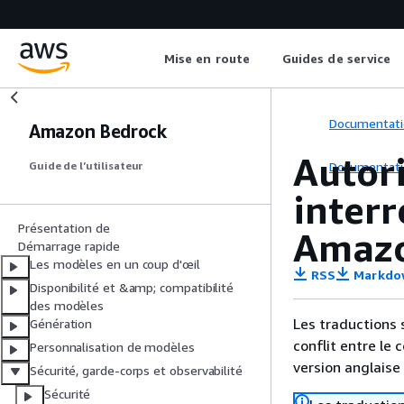
Mise en route
Guides de service
Documentati
Amazon Bedrock
Autori
Documentati
Guide de l’utilisateur
interr
Présentation de
Amazo
Démarrage rapide
Les modèles en un coup d'œil
RSS
Markdo
Disponibilité et &amp; compatibilité
des modèles
Les traductions 
Génération
conflit entre le 
Personnalisation de modèles
version anglaise
Sécurité, garde-corps et observabilité
Sécurité