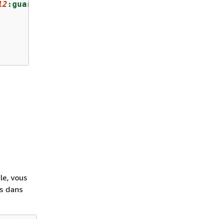
12
:guardrail-profile/
guardrail-profile-id
"
le, vous
es dans