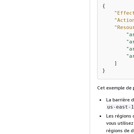
{
"Effec
"Actio
"Resou
"a
"a
"a
"a
    ]

}
Cet exemple de p
La barrière 
us-east-1
Les régions 
vous utilise
régions de d