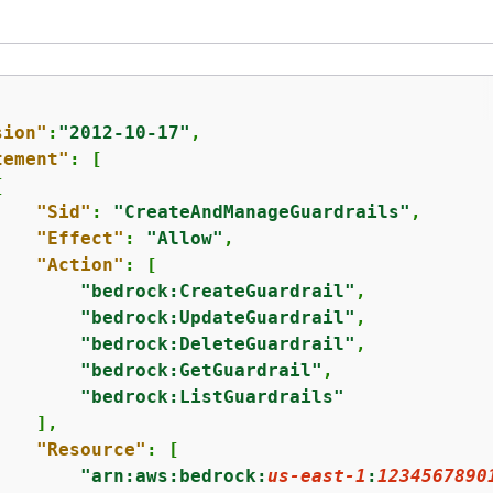
sion"
:
"2012-10-17"
,

tement"
: [

{
"Sid"
: 
"CreateAndManageGuardrails"
,

"Effect"
: 
"Allow"
,

"Action"
: [

"bedrock:CreateGuardrail"
,

"bedrock:UpdateGuardrail"
,

"bedrock:DeleteGuardrail"
,

"bedrock:GetGuardrail"
,

"bedrock:ListGuardrails"
   ],

"Resource"
: [

"arn:aws:bedrock:
us-east-1
:
1234567890