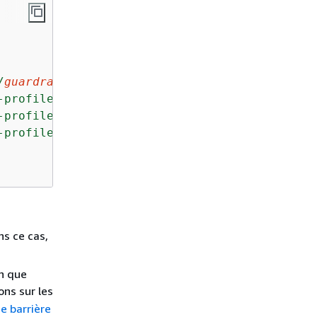
/
guardrail-id
"
,

-profile/us.guardrail.v1:0"
,

-profile/us.guardrail.v1:0"
,

-profile/us.guardrail.v1:0"
ns ce cas,
on que
ons sur les
de barrière