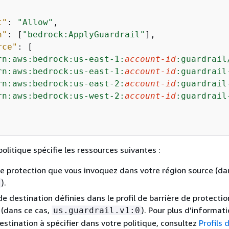
t"
: 
"Allow"
,

n"
: [
"bedrock:ApplyGuardrail"
],

rce"
: [

rn:aws:bedrock:us-east-1:
account-id
:guardrail
rn:aws:bedrock:us-east-1:
account-id
:guardrail
rn:aws:bedrock:us-east-2:
account-id
:guardrail
rn:aws:bedrock:us-west-2:
account-id
:guardrail
olitique spécifie les ressources suivantes :
de protection que vous invoquez dans votre région source (da
).
de destination définies dans le profil de barrière de protecti
z (dans ce cas,
). Pour plus d’informati
us.guardrail.v1:0
estination à spécifier dans votre politique, consultez
Profils 