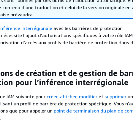
s sont fournies par des outils de traduction automatique. En
le contenu d'une traduction et celui de la version originale en 
laise prévaudra.
inférence interrégionale
avec les barrières de protection
écessite l’ajout d’autorisations spécifiques à votre rôle IAM
risation d’accès aux profils de barrière de protection dans 
ons de création et de gestion de bar
tion pour l’inférence interrégionale
ique IAM suivante pour
créer
,
afficher
,
modifier
et
supprimer
un
lisant un profil de barrière de protection spécifique. Vous n’
ions que pour appeler un
point de terminaison du plan de con
.