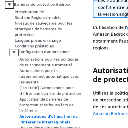
Les traduction
Barrières de protection Bedrock
conflit entre 
Présentation de
la version ang
Soutenu Regions/models
Niveaux de sauvegarde pour les
L’utilisation de l’
stratégies de barrières de
Amazon Bedrock n
protection
Langues prises en charge
notamment l’auto
Conditions préalables
régions.
Configuration d’autorisations
Autorisations pour les politiques
de raisonnement automatisé
Autorisati
Autorisations pour le
raisonnement automatique avec
de protec
les agents
(Facultatif) Autorisations pour
Utilisez la polit
chiffrer une barrière de protection
Application de barrières de
de protection uti
protection spécifiques lors de
de ces autorisat
l’inférence
Amazon Bedrock
Autorisations d’utilisation de
l’inférence interrégionale
Utiliser des politiques basées sur