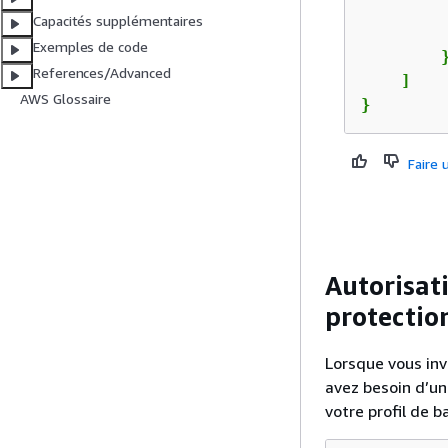
Capacités supplémentaires
         
Exemples de code
        }
References/Advanced
    ]

AWS Glossaire
}
Faire
Autorisat
protectio
Lorsque vous inv
avez besoin d’un
votre profil de b