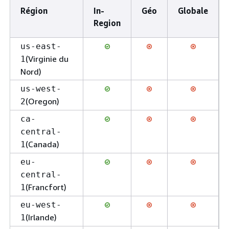
Région
In-
Géo
Globale
Region
us-east-
(Virginie du
1
Nord)
us-west-
(Oregon)
2
ca-
central-
(Canada)
1
eu-
central-
(Francfort)
1
eu-west-
(Irlande)
1