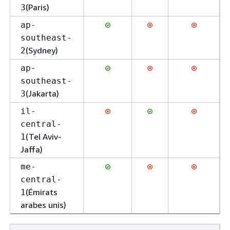
(Paris)
3
ap-
southeast-
(Sydney)
2
ap-
southeast-
(Jakarta)
3
il-
central-
(Tel Aviv-
1
Jaffa)
me-
central-
(Émirats
1
arabes unis)