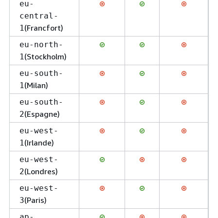
eu-
central-
(Francfort)
1
eu-north-
(Stockholm)
1
eu-south-
(Milan)
1
eu-south-
(Espagne)
2
eu-west-
(Irlande)
1
eu-west-
(Londres)
2
eu-west-
(Paris)
3
ap-