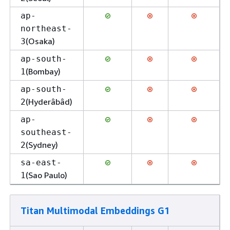
ap-
northeast-
(Osaka)
3
ap-south-
(Bombay)
1
ap-south-
(Hyderâbâd)
2
ap-
southeast-
(Sydney)
2
sa-east-
(Sao Paulo)
1
Titan Multimodal Embeddings G1