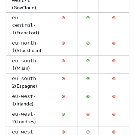
west-1
(GovCloud)
eu-
central-
(Francfort)
1
eu-north-
(Stockholm)
1
eu-south-
(Milan)
1
eu-south-
(Espagne)
2
eu-west-
(Irlande)
1
eu-west-
(Londres)
2
eu-west-