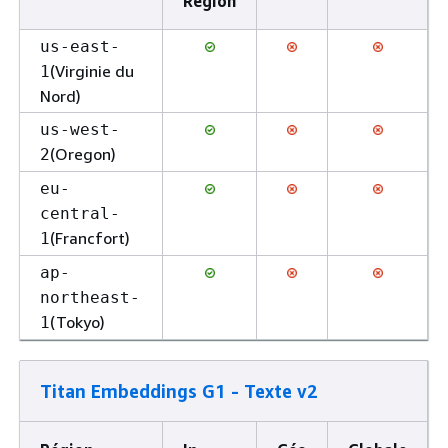
Region
us-east-
(Virginie du
1
Nord)
us-west-
(Oregon)
2
eu-
central-
(Francfort)
1
ap-
northeast-
(Tokyo)
1
Titan Embeddings G1 - Texte v2