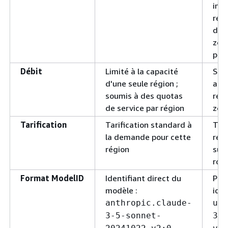
inst
rés
dépl
zon
pas 
Débit
Limité à la capacité
Supé
d'une seule région ;
abso
soumis à des quotas
régi
de service par région
zon
Tarification
Tarification standard à
Tari
la demande pour cette
régi
région
sup
rou
Format ModelID
Identifiant direct du
Pré
modèle :
iden
anthropic.claude-
us.
3-5-sonnet-
3-5