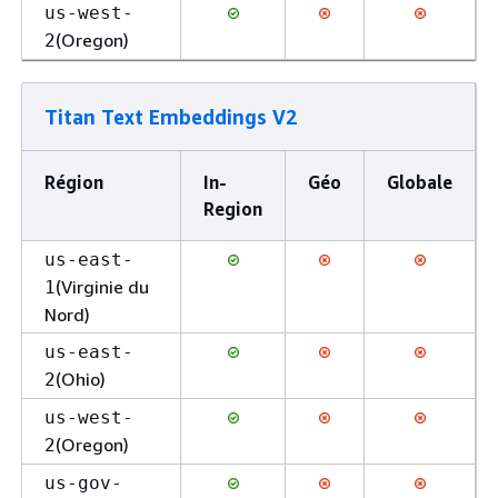
us-west-
(Oregon)
2
Titan Text Embeddings V2
Région
In-
Géo
Globale
Region
us-east-
(Virginie du
1
Nord)
us-east-
(Ohio)
2
us-west-
(Oregon)
2
us-gov-