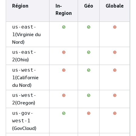
Région
In-
Géo
Globale
Region
us-east-
(Virginie du
1
Nord)
us-east-
(Ohio)
2
us-west-
(Californie
1
du Nord)
us-west-
(Oregon)
2
us-gov-
west-1
(GovCloud)