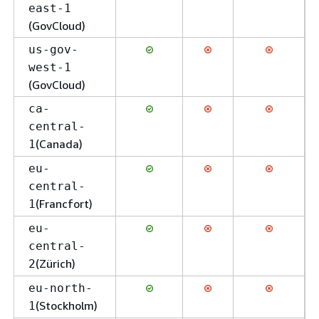
east-1
(GovCloud)
us-gov-
west-1
(GovCloud)
ca-
central-
(Canada)
1
eu-
central-
(Francfort)
1
eu-
central-
(Zürich)
2
eu-north-
(Stockholm)
1