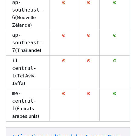
ap-
southeast-
(Nouvelle
6
Zélande)
ap-
southeast-
(Thaïlande)
7
il-
central-
(Tel Aviv-
1
Jaffa)
me-
central-
(Émirats
1
arabes unis)