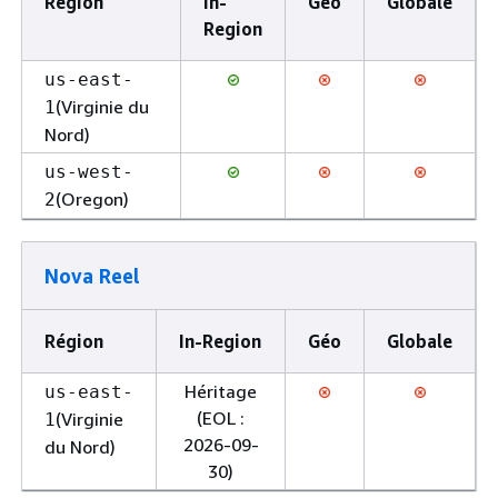
Région
In-
Géo
Globale
Region
us-east-
(Virginie du
1
Nord)
us-west-
(Oregon)
2
Nova Reel
Région
In-Region
Géo
Globale
Héritage
us-east-
(EOL :
(Virginie
1
2026-09-
du Nord)
30)