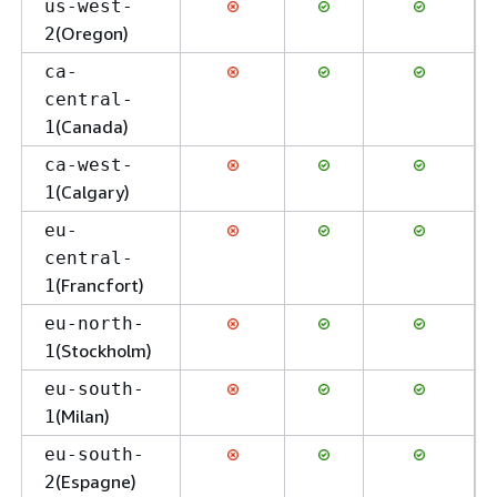
us-west-
(Oregon)
2
ca-
central-
(Canada)
1
ca-west-
(Calgary)
1
eu-
central-
(Francfort)
1
eu-north-
(Stockholm)
1
eu-south-
(Milan)
1
eu-south-
(Espagne)
2