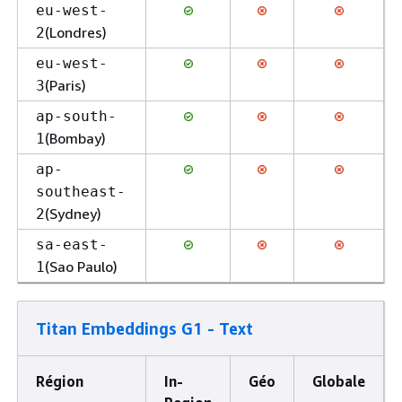
eu-west-
(Londres)
2
eu-west-
(Paris)
3
ap-south-
(Bombay)
1
ap-
southeast-
(Sydney)
2
sa-east-
(Sao Paulo)
1
Titan Embeddings G1 - Text
Région
In-
Géo
Globale