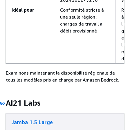
20241022-v2:0
v2:
Idéal pour
Conformité stricte à
Rég
une seule région ;
à l
charges de travail à
limi
débit provisionné
géo
exe
l'UE
mat
des
Examinons maintenant la disponibilité régionale de
tous les modèles pris en charge par Amazon Bedrock.
AI21 Labs
Jamba 1.5 Large