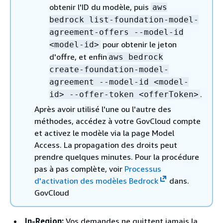
obtenir l'ID du modèle, puis
aws
bedrock list-foundation-model-
agreement-offers --model-id
pour obtenir le jeton
<model-id>
d'offre, et enfin
aws bedrock
create-foundation-model-
agreement --model-id <model-
.
id> --offer-token <offerToken>
Après avoir utilisé l'une ou l'autre des
méthodes, accédez à votre GovCloud compte
et activez le modèle via la page Model
Access. La propagation des droits peut
prendre quelques minutes. Pour la procédure
pas à pas complète, voir
Processus
d'activation des modèles Bedrock
dans.
GovCloud
In-Region:
Vos demandes ne quittent jamais la