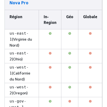
Nova Pro
Région
In-
Géo
Globale
Region
us-east-
(Virginie du
1
Nord)
us-east-
(Ohio)
2
us-west-
(Californie
1
du Nord)
us-west-
(Oregon)
2
us-gov-