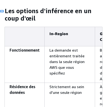
Les options d'inférence en un
coup d'œil
In-Region
Géo
Cro
Fonctionnement
La demande est
Bedr
entièrement traitée
aut
dans la seule région
régi
AWS que vous
d'u
spécifiez
défi
APAC
Résidence des
Strictement au sein
À l'
données
d'une seule région
géo
exe
régi