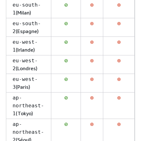
eu-south-
(Milan)
1
eu-south-
(Espagne)
2
eu-west-
(Irlande)
1
eu-west-
(Londres)
2
eu-west-
(Paris)
3
ap-
northeast-
(Tokyo)
1
ap-
northeast-
(Séoul)
2