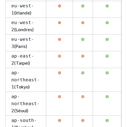
eu-west-
(Irlande)
1
eu-west-
(Londres)
2
eu-west-
(Paris)
3
ap-east-
(Taipei)
2
ap-
northeast-
(Tokyo)
1
ap-
northeast-
(Séoul)
2
ap-south-