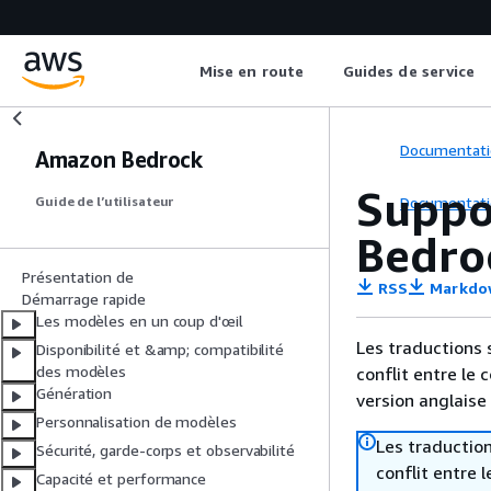
Mise en route
Guides de service
Documentati
Amazon Bedrock
Suppo
Documentati
Guide de l’utilisateur
Bedro
Présentation de
RSS
Markdo
Démarrage rapide
Les modèles en un coup d'œil
Les traductions 
Disponibilité et &amp; compatibilité
des modèles
conflit entre le 
Génération
version anglaise
Personnalisation de modèles
Les traduction
Sécurité, garde-corps et observabilité
conflit entre 
Capacité et performance