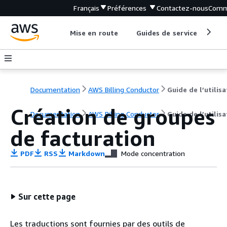
Français
Préférences
Contactez-nous
Comm
Mise en route
Guides de service
Out
Documentation
AWS Billing Conductor
Création de groupes
Documentation
AWS Billing Conductor
Guide de l’utilis
de facturation
PDF
RSS
Markdown
Mode concentration
Sur cette page
Les traductions sont fournies par des outils de