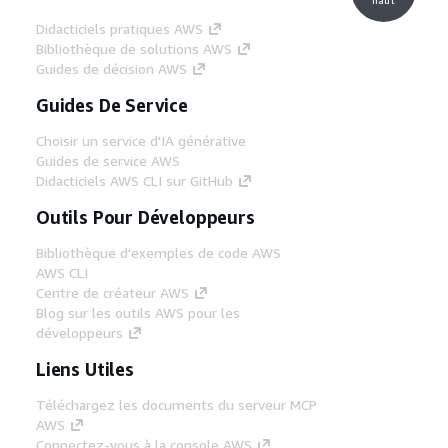
Didacticiels pratiques AWS
Bibliothèque de solutions AWS
Guides de décision AWS
Guides De Service
Choisir un service d'IA générative
Guides de service AWS
Didacticiels AWS CLI sur GitHub
Outils Pour Développeurs
Bibliothèque d'exemples de code AWS
AWS CLI
Centre de créateur AWS
Blog sur les outils AWS pour les
développeurs
Liens Utiles
Téléchargez les documents du serveur MCP
AWS
Connectez-vous à la console AWS