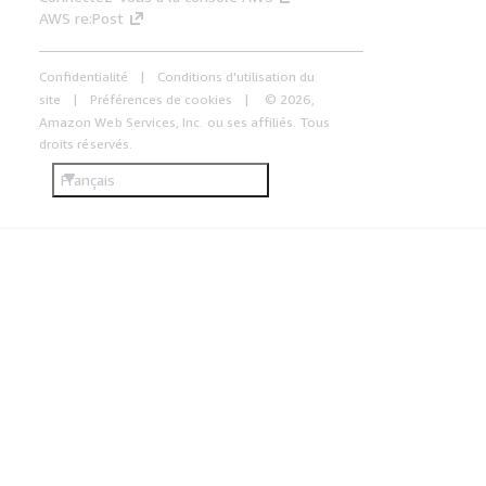
AWS re:Post
Confidentialité
Conditions d'utilisation du
site
Préférences de cookies
© 2026,
Amazon Web Services, Inc. ou ses affiliés. Tous
droits réservés.
Français