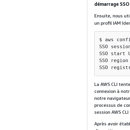
démarrage SSO
Ensuite, nous uti
un profil IAM Ide
$ aws confi
SSO sessio
SSO start 
SSO region
SSO regist
La AWS CLI tente
connexion à notr
notre navigateur
processus de con
session AWS CLI 
Après avoir étab