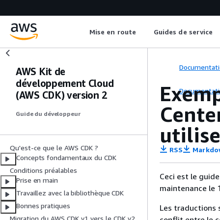
Mise en route
Guides de service
Documentati
AWS Kit de
développement Cloud
Exempl
Documentati
(AWS CDK) version 2
Center
Guide du développeur
utilis
Qu'est-ce que le AWS CDK ?
RSS
Markdo
Concepts fondamentaux du CDK
Conditions préalables
Ceci est le guid
Prise en main
maintenance le 1e
Travaillez avec la bibliothèque CDK
Bonnes pratiques
Les traductions 
Migration du AWS CDK v1 vers le CDK v2
conflit entre le 