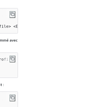
file> <ENTER>
nommé avec
ofile, as shown:

t :