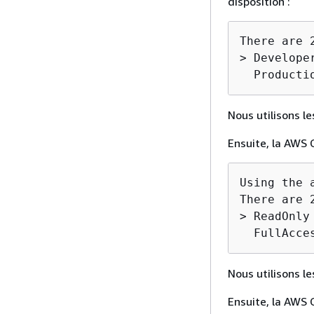
disposition :
There are 
> Develope
  Producti
Nous utilisons l
Ensuite, la AWS C
Using the a
There are 
> ReadOnly

  FullAcce
Nous utilisons l
Ensuite, la AWS 