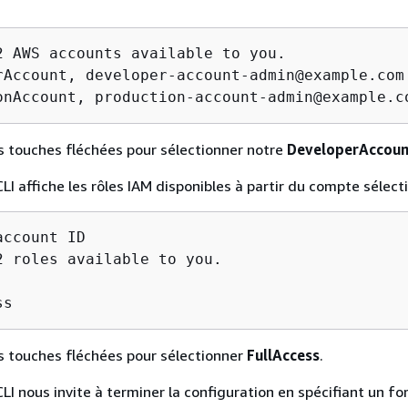
2 AWS accounts available to you.

rAccount, developer-account-admin@example.com 
onAccount, production-account-admin@example.c
es touches fléchées pour sélectionner notre
DeveloperAccou
LI affiche les rôles IAM disponibles à partir du compte sélect
ccount ID  

2 roles available to you.

ss
es touches fléchées pour sélectionner
FullAccess
.
CLI nous invite à terminer la configuration en spécifiant un f