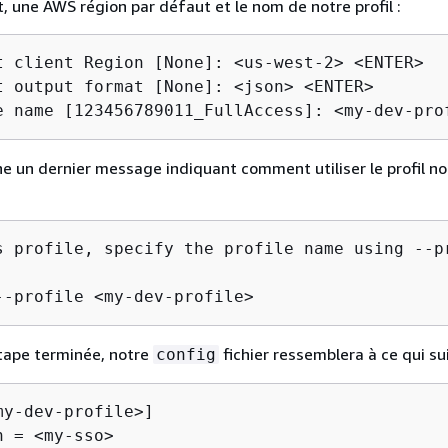
t, une AWS région par défaut et le nom de notre profil :
t client Region [None]: <us-west-2> <ENTER>

t output format [None]: <json> <ENTER>

e name [123456789011_FullAccess]: <my-dev-pro
he un dernier message indiquant comment utiliser le profil 
s profile, specify the profile name using --pr
--profile <my-dev-profile>
tape terminée, notre
fichier ressemblera à ce qui sui
config
y-dev-profile>]

 = <my-sso>
