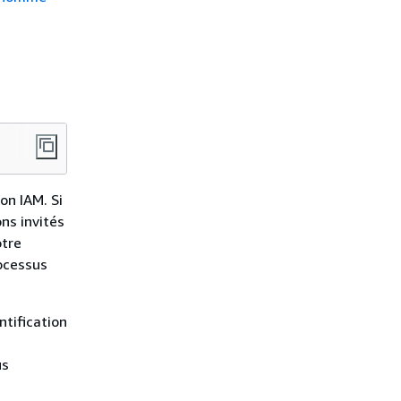
on IAM. Si
ns invités
otre
ocessus
ntification
us