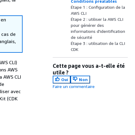
Conditions préalables
Étape 1 : Configuration de la
AWS CLI
 en
Étape 2 : utiliser la AWS CLI
pour générer des
informations d'identification
 cas de
de sécurité
anglais,
Étape 3 : utilisation de la CLI
CDK
AWS CLI)
Cette page vous a-t-elle été
tons AWS
utile ?
la AWS CLI
Oui
Non
de
Faire un commentaire
liser avec
Kit (CDK