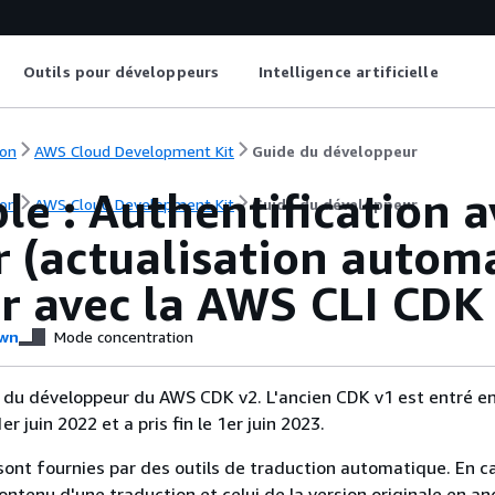
Outils pour développeurs
Intelligence artificielle
on
AWS Cloud Development Kit
Guide du développeur
e : Authentification a
on
AWS Cloud Development Kit
Guide du développeur
 (actualisation automa
er avec la AWS CLI CDK
wn
Mode concentration
e du développeur du AWS CDK v2. L'ancien CDK v1 est entré e
r juin 2022 et a pris fin le 1er juin 2023.
sont fournies par des outils de traduction automatique. En c
contenu d'une traduction et celui de la version originale en ang