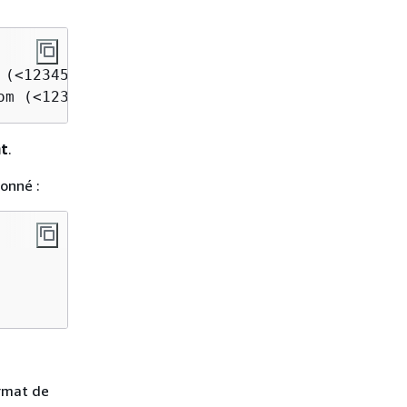
(<123456789011>)

om (<123456789022>)
nt
.
ionné :
ormat de