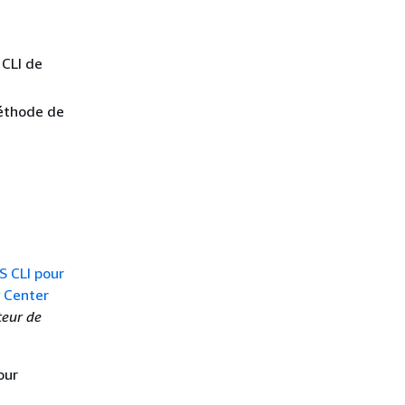
 CLI de
méthode de
S CLI pour
y Center
teur de
our