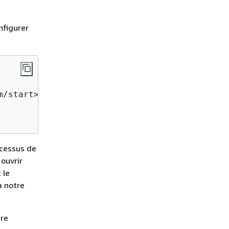
figurer
/start>

ocessus de
 ouvrir
 le
à notre
tre