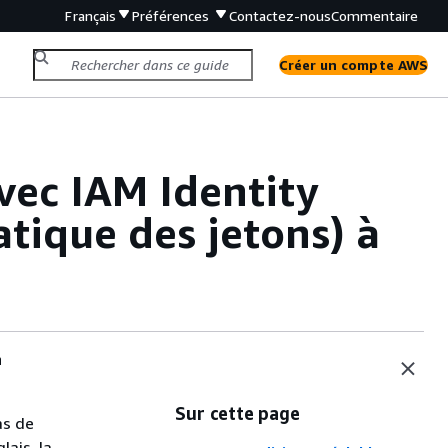
Français
Préférences
Contactez-nous
Commentaire
Créer un compte AWS
vec IAM Identity
tique des jetons) à
n
Sur cette page
as de
lais, la