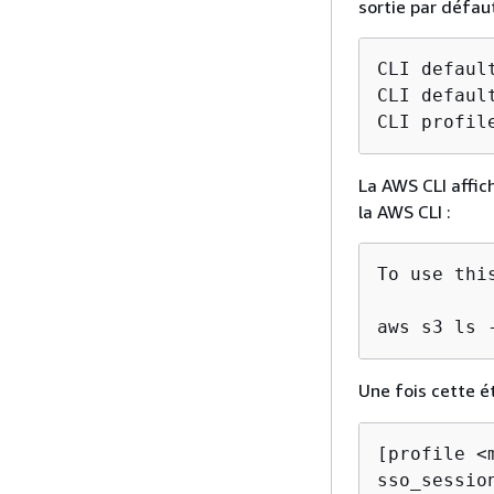
sortie par défau
CLI defaul
CLI defaul
CLI profil
La AWS CLI affic
la AWS CLI :
To use thi
aws s3 ls 
Une fois cette é
[profile <m
sso_session