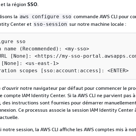
et la région
SSO
.
lisons la
commande AWS CLI pour con
aws configure sso
ntity Center et
sur notre machine locale :
sso-session
gure sso

n name (Recommended): <my-sso>

URL [None]: <https://my-sso-portal.awsapps.com
 [None]: <us-east-1>

ration scopes [sso:account:access]: <ENTER>
 d'ouvrir notre navigateur par défaut pour commencer le pr
e compte IAM Identity Center. Si la AWS CLI ne parvient pas à
, des instructions sont fournies pour démarrer manuellement
nexion. Ce processus associe la session IAM Identity Center 
actuelle.
li notre session, la AWS CLI affiche les AWS comptes mis à no