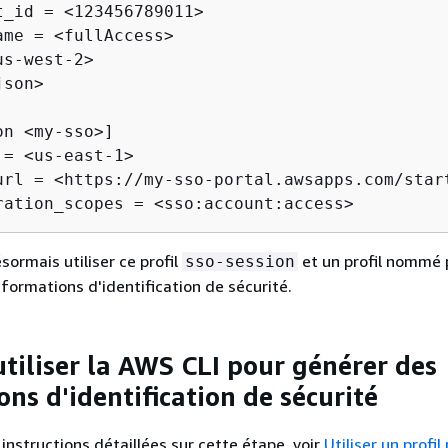
t_id = <123456789011>

ame = <fullAccess>

s-west-2>

son>

n <my-sso>]

= <us-east-1>

url = <https://my-sso-portal.awsapps.com/start
ration_scopes = <sso:account:access>
ormais utiliser ce profil
et un profil nommé 
sso-session
ormations d'identification de sécurité.
utiliser la AWS CLI pour générer des
ns d'identification de sécurité
instructions détaillées sur cette étape, voir
Utiliser un prof