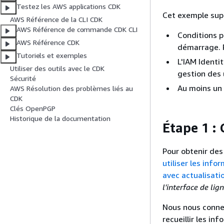
Testez les AWS applications CDK
Cet exemple supp
AWS Référence de la CLI CDK
AWS Référence de commande CDK CLI
Conditions p
AWS Référence CDK
démarrage. P
Tutoriels et exemples
L'IAM Identi
Utiliser des outils avec le CDK
gestion des 
Sécurité
Au moins un 
AWS Résolution des problèmes liés au
CDK
Clés OpenPGP
Historique de la documentation
Étape 1 :
Pour obtenir des 
utiliser les info
avec actualisati
l'interface de l
Nous nous connec
recueillir les in