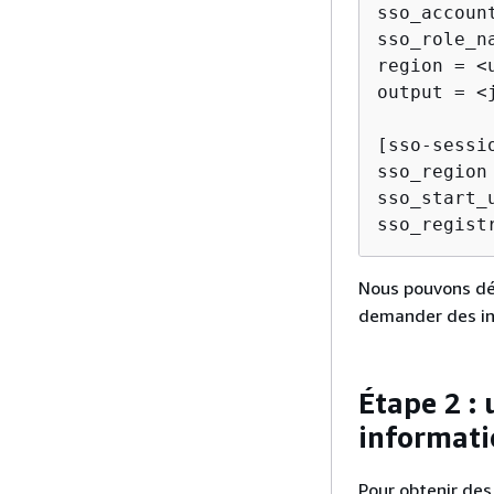
sso_accoun
sso_role_n
region = <u
output = <j
[sso-sessio
sso_region 
sso_start_
sso_regist
Nous pouvons dés
demander des inf
Étape 2 : 
informatio
Pour obtenir des 