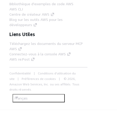
Bibliothèque d'exemples de code AWS
AWS CLI
Centre de créateur AWS
Blog sur les outils AWS pour les
développeurs
Liens Utiles
Téléchargez les documents du serveur MCP
AWS
Connectez-vous à la console AWS
AWS re:Post
Confidentialité
Conditions d'utilisation du
site
Préférences de cookies
© 2026,
Amazon Web Services, Inc. ou ses affiliés. Tous
droits réservés.
Français