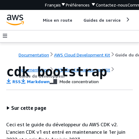
Français
Préférences
Contactez-nous
Comm
Mise en route
Guides de service
Out
Documentation
AWS Cloud Development Kit
cdk bootstrap
Documentation
AWS Cloud Development Kit
Guide du développeur
RSS
Markdown
Mode concentration
Sur cette page
Ceci est le guide du développeur du AWS CDK v2.
L'ancien CDK v1 est entré en maintenance le 1er juin