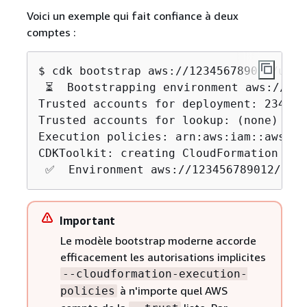
Voici un exemple qui fait confiance à deux
comptes :
$ cdk bootstrap aws://123456789012/us-w
 ⏳  Bootstrapping environment aws://123
Trusted accounts for deployment: 234567
Trusted accounts for lookup: (none)

Execution policies: arn:aws:iam::aws:po
CDKToolkit: creating CloudFormation chan
 ✅  Environment aws://123456789012/us-
Important
Le modèle bootstrap moderne accorde
efficacement les autorisations implicites
--cloudformation-execution-
à n'importe quel AWS
policies