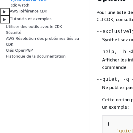
cdk watch
AWS Référence CDK
Pour une liste d
Tutoriels et exemples
CLI CDK, consult
Utiliser des outils avec le CDK
--exclusivel
Sécurité
AWS Résolution des problèmes liés au
Synthétisez u
CDK
Clés OpenPGP
--help, -h <
Historique de la documentation
Afficher les i
commande.
--quiet, -q 
Ne publiez pa
Cette option 
un exemple :
{
"quie