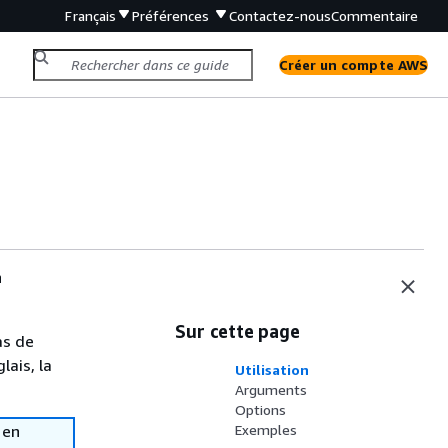
Français
Préférences
Contactez-nous
Commentaire
Créer un compte AWS
n
Sur cette page
as de
lais, la
Utilisation
Arguments
Options
 en
Exemples