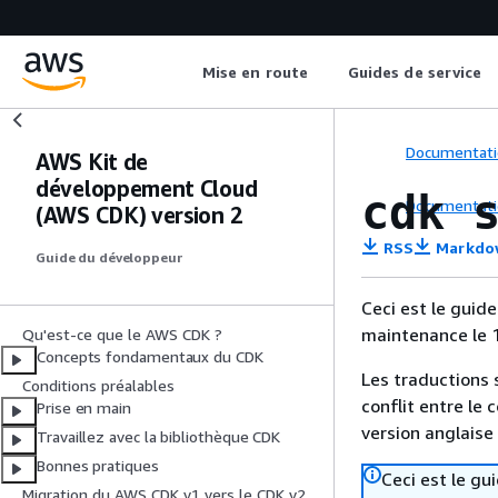
Mise en route
Guides de service
Documentati
AWS Kit de
développement Cloud
cdk 
Documentati
(AWS CDK) version 2
RSS
Markdo
Guide du développeur
Ceci est le guid
maintenance le 1e
Qu'est-ce que le AWS CDK ?
Concepts fondamentaux du CDK
Les traductions 
Conditions préalables
conflit entre le 
Prise en main
version anglaise
Travaillez avec la bibliothèque CDK
Bonnes pratiques
Ceci est le g
Migration du AWS CDK v1 vers le CDK v2