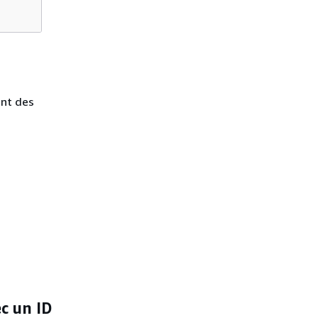
ant des
c un ID