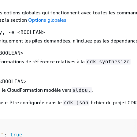
es options globales qui fonctionnent avec toutes les comman
ez la section
Options globales
.
y, -e <BOOLEAN>
niquement les piles demandées, n'incluez pas les dépendanc
BOOLEAN>
nformations de référence relatives à la
cdk synthesize
<BOOLEAN>
s le CloudFormation modèle vers
.
stdout
peut être configurée dans le
fichier du projet CDK.
cdk.json
t"
: 
true