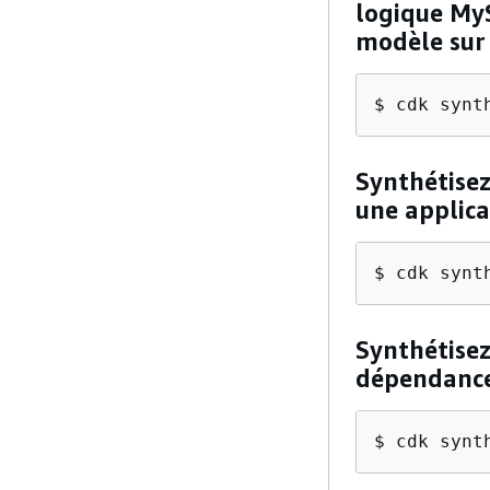
logique My
modèle sur
$ cdk synt
Synthétisez
une applica
$ cdk synt
Synthétise
dépendances
$ cdk synt