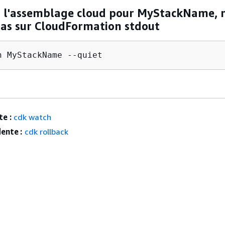
z l'assemblage cloud pour MyStackName, 
pas sur CloudFormation stdout
h MyStackName --quiet
e :
cdk watch
ente :
cdk rollback