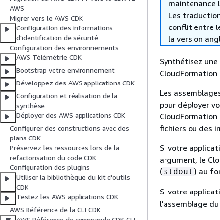
maintenance le 
AWS
Les traduction
Migrer vers le AWS CDK
conflit entre 
Configuration des informations
d'identification de sécurité
la version ang
Configuration des environnements
AWS Télémétrie CDK
Synthétisez une 
Bootstrap votre environnement
CloudFormation 
Développez des AWS applications CDK
Les assemblages 
Configuration et réalisation de la
pour déployer vo
synthèse
Déployer des AWS applications CDK
CloudFormation m
fichiers ou des 
Configurer des constructions avec des
plans CDK
Si votre applicat
Préservez les ressources lors de la
refactorisation du code CDK
argument, le Cl
Configuration des plugins
(
) au f
stdout
Utiliser la bibliothèque du kit d'outils
CDK
Si votre applicat
Testez les AWS applications CDK
l'assemblage du
AWS Référence de la CLI CDK
AWS Référence de commande CDK CLI