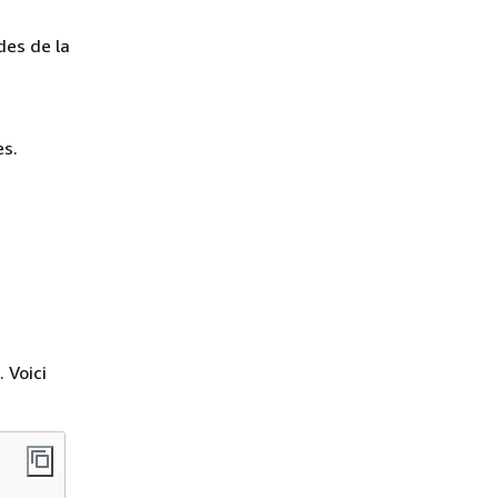
des de la
es.
 Voici