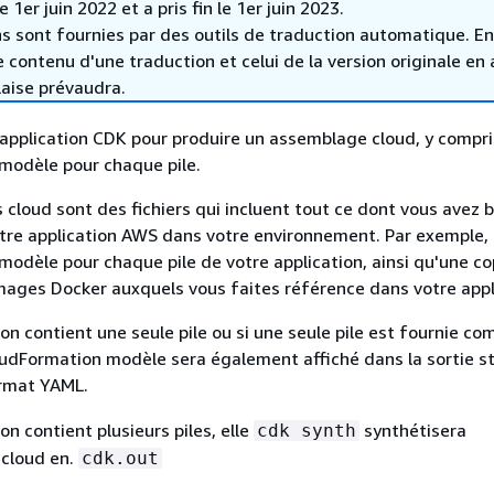
1er juin 2022 et a pris fin le 1er juin 2023.
s sont fournies par des outils de traduction automatique. En
le contenu d'une traduction et celui de la version originale en 
laise prévaudra.
application CDK pour produire un assemblage cloud, y compr
modèle pour chaque pile.
cloud sont des fichiers qui incluent tout ce dont vous avez 
tre application AWS dans votre environnement. Par exemple, il
odèle pour chaque pile de votre application, ainsi qu'une co
images Docker auxquels vous faites référence dans votre appl
ion contient une seule pile ou si une seule pile est fournie c
oudFormation modèle sera également affiché dans la sortie s
ormat YAML.
ion contient plusieurs piles, elle
synthétisera
cdk synth
 cloud en.
cdk.out