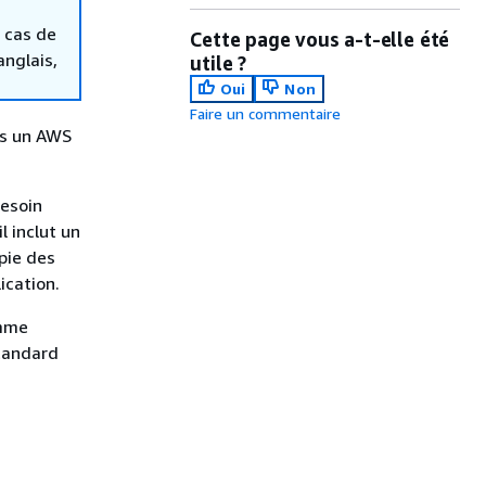
 cas de
Cette page vous a-t-elle été
anglais,
utile ?
Oui
Non
Faire un commentaire
is un AWS
besoin
 inclut un
pie des
ication.
omme
tandard