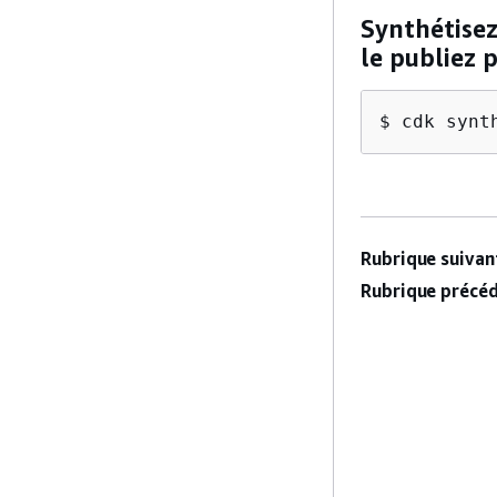
Synthétise
le publiez 
$ cdk synt
Rubrique suivant
Rubrique précéd