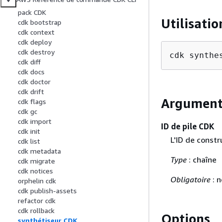
pack CDK
Utilisatio
cdk bootstrap
cdk context
cdk deploy
cdk destroy
cdk synthe
cdk diff
cdk docs
cdk doctor
cdk drift
Argument
cdk flags
cdk gc
cdk import
ID de pile CDK
cdk init
L'ID de constr
cdk list
cdk metadata
Type
: chaîne
cdk migrate
cdk notices
Obligatoire
: 
orphelin cdk
cdk publish-assets
refactor cdk
cdk rollback
Options
synthétiseur CDK