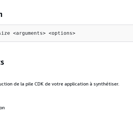
n
size <arguments> <options>
s
uction de la pile CDK de votre application à synthétiser.
non